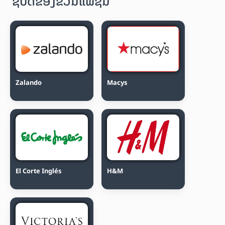
ຊື້ບັດຂອງຂວັນແຟຊັ່ນ
Zalando
Macys
El Corte Inglés
H&M