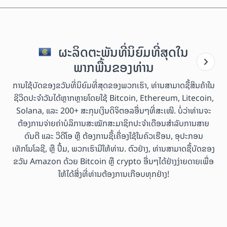
ຜະລິດຕະພັນທີ່ນິຍົມທີ່ສຸດໃນ
ພາກພື້ນຂອງທ່ານ
ການໃຊ້ບັດຂອງຂວັນທີ່ນິຍົມທີ່ສຸດຂອງພວກເຮົາ, ທ່ານສາມາດຊື້ສິນຄ້າໃນ
ຊີວິດປະຈຳວັນໄດ້ຫຼາກຫຼາຍໂດຍໃຊ້ Bitcoin, Ethereum, Litecoin,
Solana, ແລະ 200+ ສະກຸນເງິນດິຈິຕອລອື່ນໆທີ່ສະເໜີ. ບໍ່ວ່າທ່ານຈະ
ຕ້ອງການຈ່າຍຄ່າບໍລິການສະໝັກສະມາຊິກປະຈຳເດືອນສຳລັບການສາຍ
ດົນຕີ ແລະ ວິດີໂອ ຫຼື ຕ້ອງການຊື້ເຄື່ອງໃຊ້ໃນຄົວເຮືອນ, ອຸປະກອນ
ເທັກໂນໂລຊີ, ຫຼື ປຶ້ມ, ພວກເຮົາມີໃຫ້ທ່ານ. ຕົວຢ່າງ, ທ່ານສາມາດຊື້ບັດຂອງ
ຂວັນ Amazon ດ້ວຍ Bitcoin ຫຼື crypto ອື່ນໆໄດ້ຢ່າງງ່າຍດາຍເພື່ອ
ໃຫ້ໄດ້ສິ່ງທີ່ທ່ານຕ້ອງການເກືອບທຸກຢ່າງ!