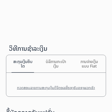
ວິທີການຊຳລະເງິນ
ສະກຸນເງິນຄິບ
ບໍລິການກະເປົາ
ການຈ່າຍເງິນ
ໂຕ
ເງິນ
ແບບ Fiat
ກວດສອບລາຍການສະກຸນເງິນດິຈິຕອລທີ່ຮອງຮັບຂອງພວກເຮົາ