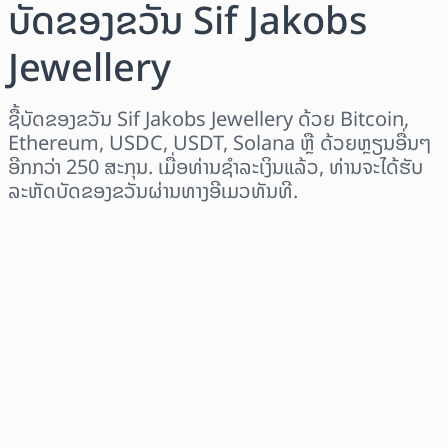
ບັດຂອງຂວັນ Sif Jakobs
Jewellery
ຊື້ບັດຂອງຂວັນ Sif Jakobs Jewellery ດ້ວຍ Bitcoin,
Ethereum, USDC, USDT, Solana ຫຼື ດ້ວຍຫຼຽນອື່ນໆ
ອີກກວ່າ 250 ສະກຸນ. ເມື່ອທ່ານຊຳລະເງິນແລ້ວ, ທ່ານຈະໄດ້ຮັບ
ລະຫັດບັດຂອງຂວັນຜ່ານທາງອີເມວທັນທີ.
ເລືອກພາກພື້ນ
ເລືອກຈຳນວນເງິນ
ລາຄາປະມານການ