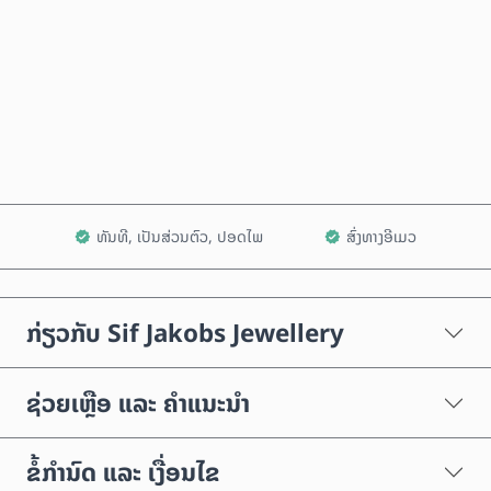
ຊື້ດຽວນີ້
ເພີ່ມໃສ່ລົດເຂັນ
ທັນທີ, ເປັນສ່ວນຕົວ, ປອດໄພ
ສົ່ງທາງອີເມວ
ກ່ຽວກັບ Sif Jakobs Jewellery
ຊ່ວຍເຫຼືອ ແລະ ຄຳແນະນຳ
ຂໍ້ກຳນົດ ແລະ ເງື່ອນໄຂ