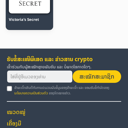
Victoria's Secret
ຮັບຂໍ້ສະເໜີພິເສດ ແລະ ຂ່າວສານ crypto
ເຂົ້າຮ່ວມກັບຜູ້ສະໝັກຫຼາຍພັນຄົນ ແລະ ບໍ່ພາດໂອກາດໃດໆ.
ສະໝັກສະມາຊິກ
ຂ້າພະເຈົ້າເຫັນດີກັບການປະມວນຜົນຂໍ້ມູນຂອງຂ້າພະເຈົ້າ ແລະ ຍອມຮັບຂໍ້ກຳນົດຂອງ
ນະໂຍບາຍຄວາມເປັນສ່ວນຕົວ
ຂອງຈົດໝາຍຂ່າວ.
ໝວດໝູ່
ເຄື່ອງມື