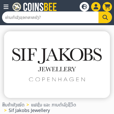
ສິນຄ້າທັງໝົດ
ແຟຊັ່ນ ແລະ ການດໍາລົງຊີວິດ
Sif Jakobs Jewellery