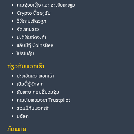
ການຊ່ວຍເຫຼືອ ແລະ ສະໜັບສະໜູນ
Crypto ທີ່ຮອງຮັບ
ວິທີການເຮັດວຽກ
ຈົດໝາຍຂ່າວ
ປະຕິທິນກິດຈະກຳ
ແອັບມືຖື CoinsBee
ໂປຣໂມຊັນ
ກ່ຽວກັບພວກເຮົາ
ປະຫວັດຂອງພວກເຮົາ
ເປັນທີ່ຮູ້ຈັກຈາກ
ຊັບພະຍາກອນສື່ມວນຊົນ
ການທົບທວນຈາກ Trustpilot
ຮ່ວມມືກັບພວກເຮົາ
ບລັອກ
ກົດໝາຍ