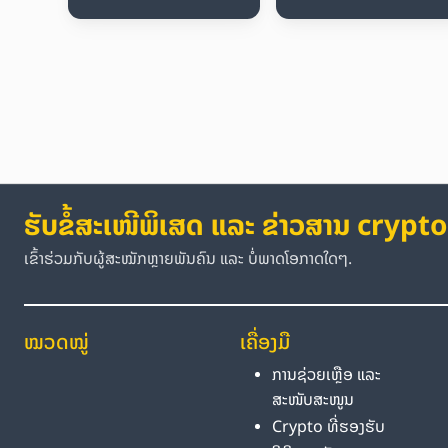
ຮັບຂໍ້ສະເໜີພິເສດ ແລະ ຂ່າວສານ crypto
ເຂົ້າຮ່ວມກັບຜູ້ສະໝັກຫຼາຍພັນຄົນ ແລະ ບໍ່ພາດໂອກາດໃດໆ.
ໝວດໝູ່
ເຄື່ອງມື
ການຊ່ວຍເຫຼືອ ແລະ
ສະໜັບສະໜູນ
Crypto ທີ່ຮອງຮັບ