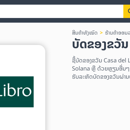
ສິນຄ້າທັງໝົດ
ຮ້ານຄ້າອອນ
ບັດຂອງຂວັນ
ຊື້ບັດຂອງຂວັນ Casa del
Solana ຫຼື ດ້ວຍຫຼຽນອື່ນໆອ
ຮັບລະຫັດບັດຂອງຂວັນຜ່ານ
ເລືອກພາກພື້ນ
ເລືອກຈຳນວນເງິນ