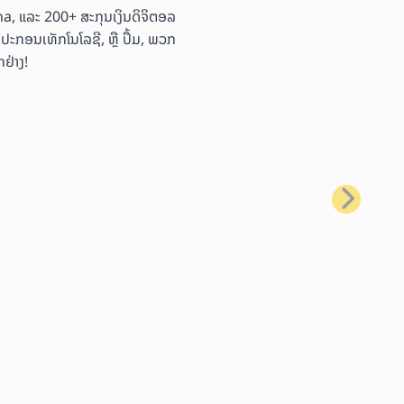
ana, ແລະ 200+ ສະກຸນເງິນດິຈິຕອລ
ອຸປະກອນເທັກໂນໂລຊີ, ຫຼື ປຶ້ມ, ພວກ
ຢ່າງ!
ຕໍ່ໄປ