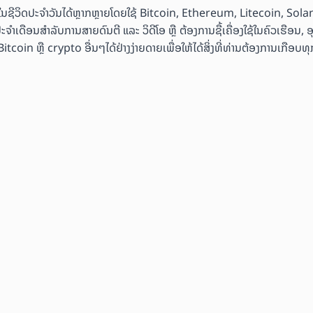
ຄ້າໃນຊີວິດປະຈຳວັນໄດ້ຫຼາກຫຼາຍໂດຍໃຊ້ Bitcoin, Ethereum, Litecoin, Sol
ະຈຳເດືອນສຳລັບການສາຍດົນຕີ ແລະ ວິດີໂອ ຫຼື ຕ້ອງການຊື້ເຄື່ອງໃຊ້ໃນຄົວເຮືອນ, 
coin ຫຼື crypto ອື່ນໆໄດ້ຢ່າງງ່າຍດາຍເພື່ອໃຫ້ໄດ້ສິ່ງທີ່ທ່ານຕ້ອງການເກືອບທຸກ