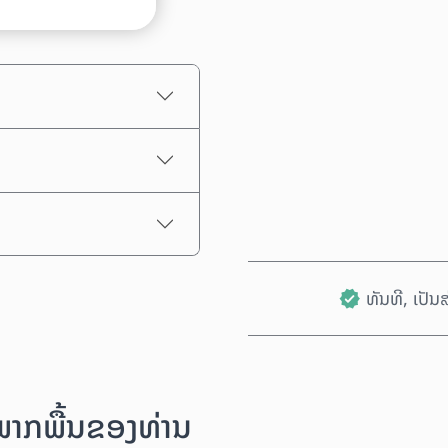
ລາຄາປະມານການ
ທັນທີ, ເປັ
ນພາກພື້ນຂອງທ່ານ