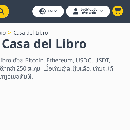
ຍິນດີຕ້ອນຮັບ
EN
ເຂົ້າສູ່ລະບົບ
ລາຍ
Casa del Libro
 Casa del Libro
 Libro ດ້ວຍ Bitcoin, Ethereum, USDC, USDT,
ີກກວ່າ 250 ສະກຸນ. ເມື່ອທ່ານຊຳລະເງິນແລ້ວ, ທ່ານຈະໄດ້
ທາງອີເມວທັນທີ.