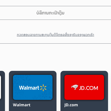
ບໍລິການກະເປົາເງິນ
ກວດສອບລາຍການສະກຸນເງິນດິຈິຕອລທີ່ຮອງຮັບຂອງພວກເຮົາ
Walmart
JD.com