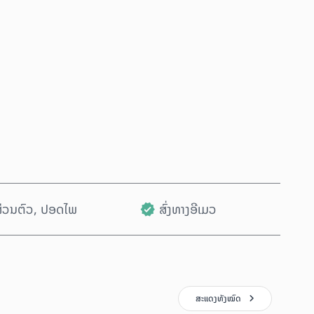
ຊື້ດຽວນີ້
ເພີ່ມໃສ່ລົດເຂັນ
ນສ່ວນຕົວ, ປອດໄພ
ສົ່ງທາງອີເມວ
ສະແດງທັງໝົດ