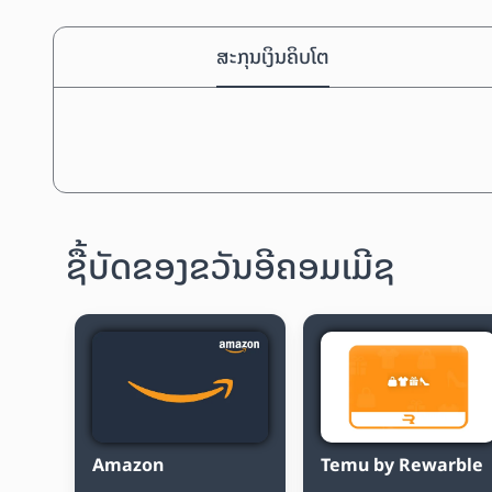
ສະກຸນເງິນຄິບໂຕ
ຊື້ບັດຂອງຂວັນອີຄອມເມີຊ
Amazon
Temu by Rewarble