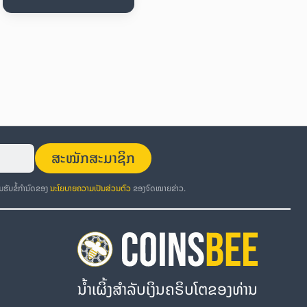
ສະໝັກສະມາຊິກ
ອມຮັບຂໍ້ກຳນົດຂອງ
ນະໂຍບາຍຄວາມເປັນສ່ວນຕົວ
ຂອງຈົດໝາຍຂ່າວ.
ນໍ້າເຜິ້ງສຳລັບເງິນຄຣິບໂຕຂອງທ່ານ