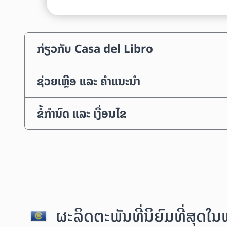
ກ່ຽວກັບ Casa del Libro
ຊ່ວຍເຫຼືອ ແລະ ຄຳແນະນຳ
ຂໍ້ກຳນົດ ແລະ ເງື່ອນໄຂ
ຜະລິດຕະພັນທີ່ນິຍົມທີ່ສຸດໃ