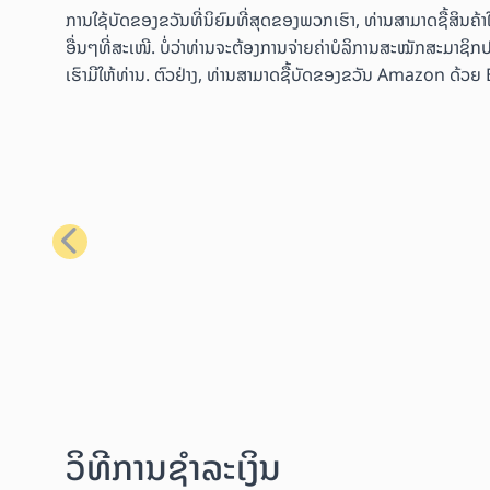
ການໃຊ້ບັດຂອງຂວັນທີ່ນິຍົມທີ່ສຸດຂອງພວກເຮົາ, ທ່ານສາມາດຊື້ສິນ
ອື່ນໆທີ່ສະເໜີ. ບໍ່ວ່າທ່ານຈະຕ້ອງການຈ່າຍຄ່າບໍລິການສະໝັກສະມາຊິກປ
ເຮົາມີໃຫ້ທ່ານ. ຕົວຢ່າງ, ທ່ານສາມາດຊື້ບັດຂອງຂວັນ Amazon ດ້ວຍ Bit
ກ່ອນໜ້າ
ວິທີການຊຳລະເງິນ