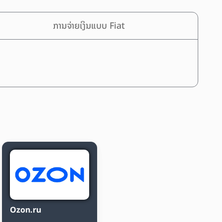
ການຈ່າຍເງິນແບບ Fiat
Ozon.ru