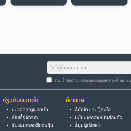
ຂ້າພະເຈົ້າເຫັນດີກັບການປະມວນຜົນຂໍ້ມູນຂອງຂ້າພະເຈົ້າ ແລະ ຍ
ກ່ຽວກັບພວກເຮົາ
ກົດໝາຍ
ປະຫວັດຂອງພວກເຮົາ
ຂໍ້ກຳນົດ ແລະ ເງື່ອນໄຂ
ເປັນທີ່ຮູ້ຈັກຈາກ
ນະໂຍບາຍຄວາມເປັນສ່ວນຕົວ
ຊັບພະຍາກອນສື່ມວນຊົນ
ຂໍ້ມູນຜູ້ເຜີຍແຜ່