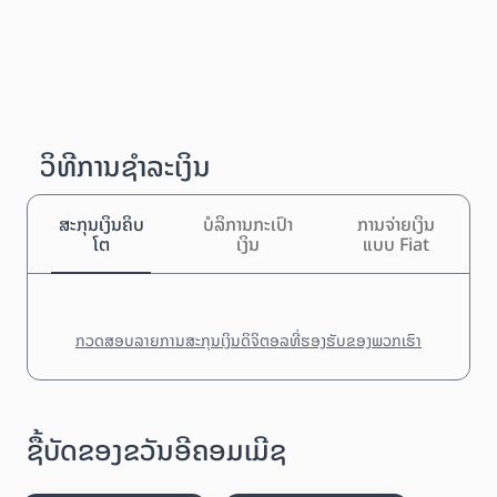
ວິທີການຊຳລະເງິນ
ສະກຸນເງິນຄິບ
ບໍລິການກະເປົາ
ການຈ່າຍເງິນ
ໂຕ
ເງິນ
ແບບ Fiat
ກວດສອບລາຍການສະກຸນເງິນດິຈິຕອລທີ່ຮອງຮັບຂອງພວກເຮົາ
ຊື້ບັດຂອງຂວັນອີຄອມເມີຊ