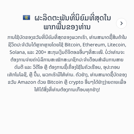
ຜະລິດຕະພັນທີ່ນິຍົມທີ່ສຸດໃນ
ພາກພື້ນຂອງທ່ານ
ການໃຊ້ບັດຂອງຂວັນທີ່ນິຍົມທີ່ສຸດຂອງພວກເຮົາ, ທ່ານສາມາດຊື້ສິນຄ້າໃນ
ຊີວິດປະຈຳວັນໄດ້ຫຼາກຫຼາຍໂດຍໃຊ້ Bitcoin, Ethereum, Litecoin,
Solana, ແລະ 200+ ສະກຸນເງິນດິຈິຕອລອື່ນໆທີ່ສະເໜີ. ບໍ່ວ່າທ່ານຈະ
ຕ້ອງການຈ່າຍຄ່າບໍລິການສະໝັກສະມາຊິກປະຈຳເດືອນສຳລັບການສາຍ
ດົນຕີ ແລະ ວິດີໂອ ຫຼື ຕ້ອງການຊື້ເຄື່ອງໃຊ້ໃນຄົວເຮືອນ, ອຸປະກອນ
ເທັກໂນໂລຊີ, ຫຼື ປຶ້ມ, ພວກເຮົາມີໃຫ້ທ່ານ. ຕົວຢ່າງ, ທ່ານສາມາດຊື້ບັດຂອງ
ຂວັນ Amazon ດ້ວຍ Bitcoin ຫຼື crypto ອື່ນໆໄດ້ຢ່າງງ່າຍດາຍເພື່ອ
ໃຫ້ໄດ້ສິ່ງທີ່ທ່ານຕ້ອງການເກືອບທຸກຢ່າງ!