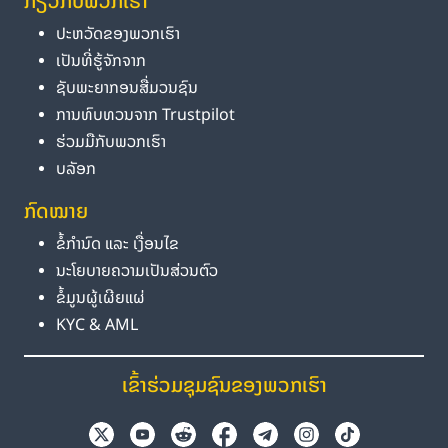
ກ່ຽວກັບພວກເຮົາ
ປະຫວັດຂອງພວກເຮົາ
ເປັນທີ່ຮູ້ຈັກຈາກ
ຊັບພະຍາກອນສື່ມວນຊົນ
ການທົບທວນຈາກ Trustpilot
ຮ່ວມມືກັບພວກເຮົາ
ບລັອກ
ກົດໝາຍ
ຂໍ້ກຳນົດ ແລະ ເງື່ອນໄຂ
ນະໂຍບາຍຄວາມເປັນສ່ວນຕົວ
ຂໍ້ມູນຜູ້ເຜີຍແຜ່
KYC & AML
ເຂົ້າຮ່ວມຊຸມຊົນຂອງພວກເຮົາ