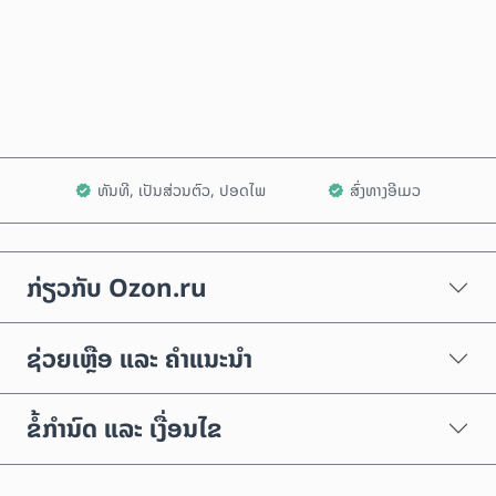
ຊື້ດຽວນີ້
ເພີ່ມໃສ່ລົດເຂັນ
ທັນທີ, ເປັນສ່ວນຕົວ, ປອດໄພ
ສົ່ງທາງອີເມວ
ກ່ຽວກັບ Ozon.ru
ຊ່ວຍເຫຼືອ ແລະ ຄຳແນະນຳ
ຂໍ້ກຳນົດ ແລະ ເງື່ອນໄຂ