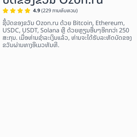
4.9
(
229
ການທົບທວນ
)
ຊື້ບັດຂອງຂວັນ Ozon.ru ດ້ວຍ Bitcoin, Ethereum,
USDC, USDT, Solana ຫຼື ດ້ວຍຫຼຽນອື່ນໆອີກກວ່າ 250
ສະກຸນ. ເມື່ອທ່ານຊຳລະເງິນແລ້ວ, ທ່ານຈະໄດ້ຮັບລະຫັດບັດຂອງ
ຂວັນຜ່ານທາງອີເມວທັນທີ.
ເລືອກພາກພື້ນ
ເລືອກຈຳນວນເງິນ
ລາຄາປະມານການ