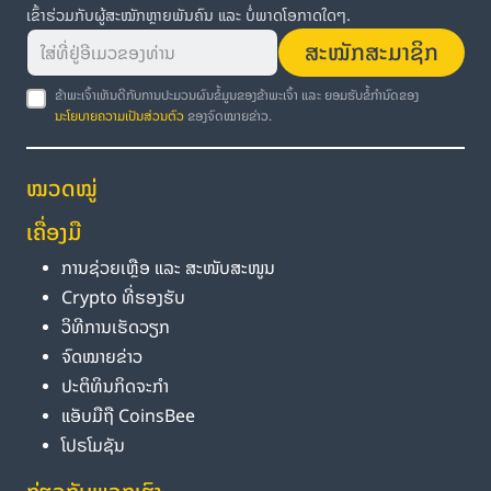
ເຂົ້າຮ່ວມກັບຜູ້ສະໝັກຫຼາຍພັນຄົນ ແລະ ບໍ່ພາດໂອກາດໃດໆ.
ສະໝັກສະມາຊິກ
ຂ້າພະເຈົ້າເຫັນດີກັບການປະມວນຜົນຂໍ້ມູນຂອງຂ້າພະເຈົ້າ ແລະ ຍອມຮັບຂໍ້ກຳນົດຂອງ
ນະໂຍບາຍຄວາມເປັນສ່ວນຕົວ
ຂອງຈົດໝາຍຂ່າວ.
ໝວດໝູ່
ເຄື່ອງມື
ການຊ່ວຍເຫຼືອ ແລະ ສະໜັບສະໜູນ
Crypto ທີ່ຮອງຮັບ
ວິທີການເຮັດວຽກ
ຈົດໝາຍຂ່າວ
ປະຕິທິນກິດຈະກຳ
ແອັບມືຖື CoinsBee
ໂປຣໂມຊັນ