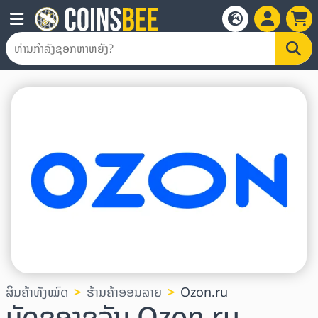
ສິນຄ້າທັງໝົດ
ຮ້ານຄ້າອອນລາຍ
Ozon.ru
ບັດຂອງຂວັນ Ozon.ru