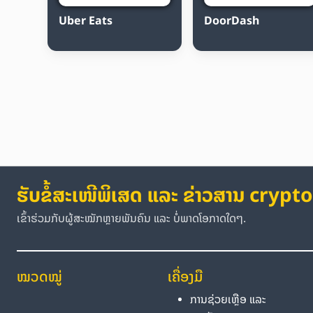
Uber Eats
DoorDash
ຮັບຂໍ້ສະເໜີພິເສດ ແລະ ຂ່າວສານ crypto
ເຂົ້າຮ່ວມກັບຜູ້ສະໝັກຫຼາຍພັນຄົນ ແລະ ບໍ່ພາດໂອກາດໃດໆ.
ໝວດໝູ່
ເຄື່ອງມື
ການຊ່ວຍເຫຼືອ ແລະ