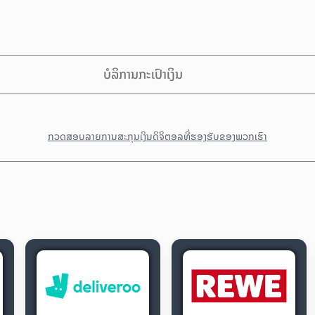
ບໍລິການກະເປົາເງິນ
ກວດສອບລາຍການສະກຸນເງິນດິຈິຕອລທີ່ຮອງຮັບຂອງພວກເຮົາ