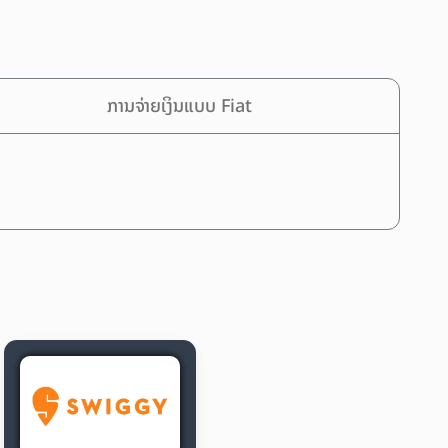
ການຈ່າຍເງິນແບບ Fiat