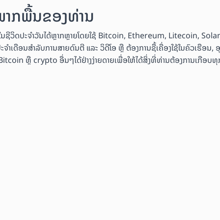
ນພາກພື້ນຂອງທ່ານ
ຄ້າໃນຊີວິດປະຈຳວັນໄດ້ຫຼາກຫຼາຍໂດຍໃຊ້ Bitcoin, Ethereum, Litecoin, Sol
ະຈຳເດືອນສຳລັບການສາຍດົນຕີ ແລະ ວິດີໂອ ຫຼື ຕ້ອງການຊື້ເຄື່ອງໃຊ້ໃນຄົວເຮືອນ, 
coin ຫຼື crypto ອື່ນໆໄດ້ຢ່າງງ່າຍດາຍເພື່ອໃຫ້ໄດ້ສິ່ງທີ່ທ່ານຕ້ອງການເກືອບທຸກ