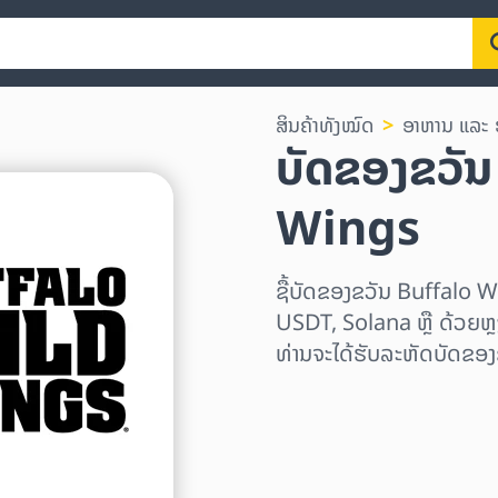
ສິນຄ້າທັງໝົດ
ອາຫານ ແລະ 
ບັດຂອງຂວັ
Wings
ຊື້ບັດຂອງຂວັນ Buffalo
USDT, Solana ຫຼື ດ້ວຍຫຼຽ
ທ່ານຈະໄດ້ຮັບລະຫັດບັດຂອງ
ເລືອກພາກພື້ນ