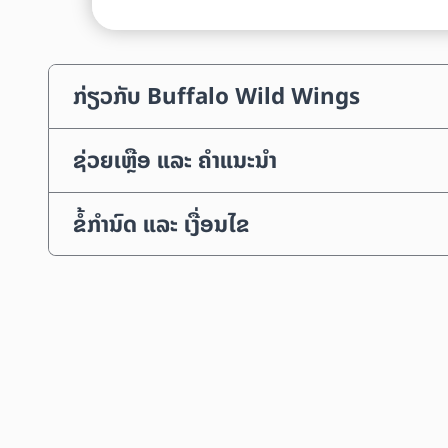
ກ່ຽວກັບ Buffalo Wild Wings
ຊ່ວຍເຫຼືອ ແລະ ຄຳແນະນຳ
ຂໍ້ກຳນົດ ແລະ ເງື່ອນໄຂ