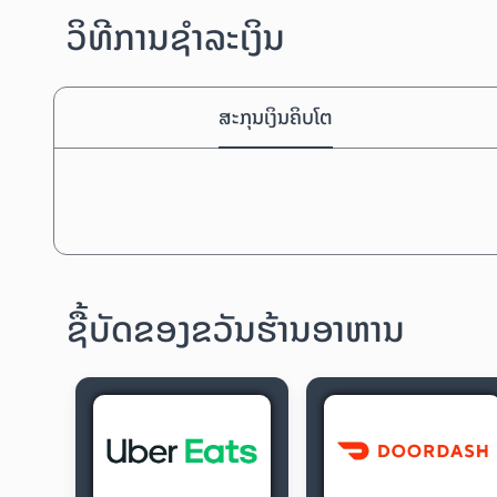
ວິທີການຊຳລະເງິນ
ສະກຸນເງິນຄິບໂຕ
ຊື້ບັດຂອງຂວັນຮ້ານອາຫານ