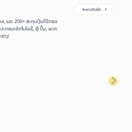
ສະແດງທັງໝົດ
ana, ແລະ 200+ ສະກຸນເງິນດິຈິຕອລ
ອຸປະກອນເທັກໂນໂລຊີ, ຫຼື ປຶ້ມ, ພວກ
ຢ່າງ!
ຕໍ່ໄປ