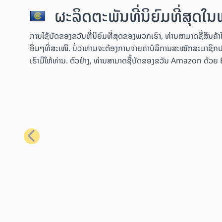
ຜະລິດຕະພັນທີ່ນິຍົມທີ່ສຸດໃ
ການໃຊ້ບັດຂອງຂວັນທີ່ນິຍົມທີ່ສຸດຂອງພວກເຮົາ, ທ່ານສາມາດຊື້ສິນ
ອື່ນໆທີ່ສະເໜີ. ບໍ່ວ່າທ່ານຈະຕ້ອງການຈ່າຍຄ່າບໍລິການສະໝັກສະມາຊິກປ
ເຮົາມີໃຫ້ທ່ານ. ຕົວຢ່າງ, ທ່ານສາມາດຊື້ບັດຂອງຂວັນ Amazon ດ້ວຍ Bit
ກ່ອນໜ້າ