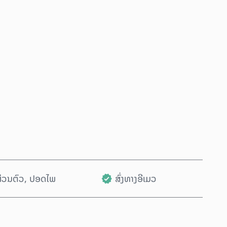
ຊື້ດຽວນີ້
ເພີ່ມໃສ່ລົດເຂັນ
ນສ່ວນຕົວ, ປອດໄພ
ສົ່ງທາງອີເມວ