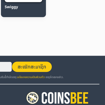
Swiggy
ສະໝັກສະມາຊິກ
ອມຮັບຂໍ້ກຳນົດຂອງ
ນະໂຍບາຍຄວາມເປັນສ່ວນຕົວ
ຂອງຈົດໝາຍຂ່າວ.