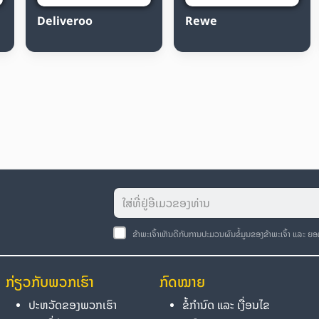
Deliveroo
Rewe
ຂ້າພະເຈົ້າເຫັນດີກັບການປະມວນຜົນຂໍ້ມູນຂອງຂ້າພະເຈົ້າ ແລະ ຍ
ກ່ຽວກັບພວກເຮົາ
ກົດໝາຍ
ປະຫວັດຂອງພວກເຮົາ
ຂໍ້ກຳນົດ ແລະ ເງື່ອນໄຂ