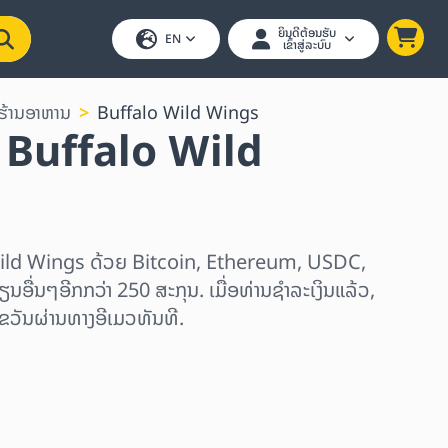
ຍິນດີຕ້ອນຮັບ
EN
ເຂົ້າສູ່ລະບົບ
ຮ້ານອາຫານ
Buffalo Wild Wings
ນ Buffalo Wild
 Wild Wings ດ້ວຍ Bitcoin, Ethereum, USDC,
ນອື່ນໆອີກກວ່າ 250 ສະກຸນ. ເມື່ອທ່ານຊຳລະເງິນແລ້ວ,
ຂວັນຜ່ານທາງອີເມວທັນທີ.