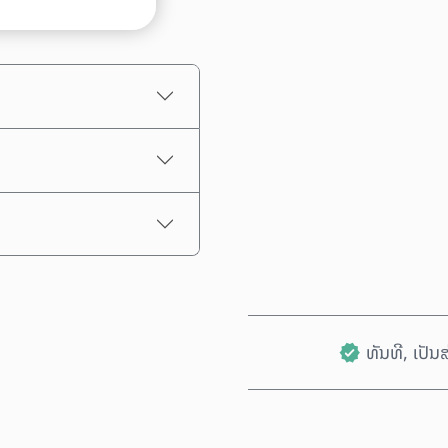
ເລືອກຈຳນວນເງິນ
ລາຄາປະມານການ
ທັນທີ, ເປັ