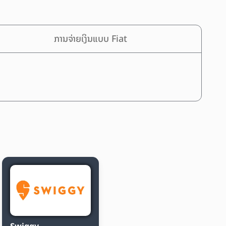
ການຈ່າຍເງິນແບບ Fiat
Swiggy