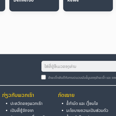
ຂ້າພະເຈົ້າເຫັນດີກັບການປະມວນຜົນຂໍ້ມູນຂອງຂ້າພະເຈົ້າ ແລະ ຍ
ກ່ຽວກັບພວກເຮົາ
ກົດໝາຍ
ປະຫວັດຂອງພວກເຮົາ
ຂໍ້ກຳນົດ ແລະ ເງື່ອນໄຂ
ເປັນທີ່ຮູ້ຈັກຈາກ
ນະໂຍບາຍຄວາມເປັນສ່ວນຕົວ