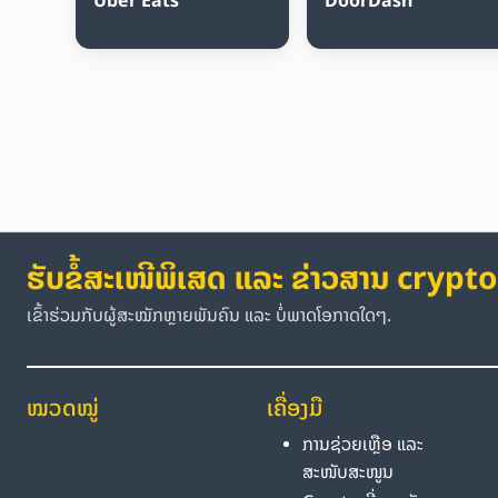
ຮັບຂໍ້ສະເໜີພິເສດ ແລະ ຂ່າວສານ crypto
ເຂົ້າຮ່ວມກັບຜູ້ສະໝັກຫຼາຍພັນຄົນ ແລະ ບໍ່ພາດໂອກາດໃດໆ.
ໝວດໝູ່
ເຄື່ອງມື
ການຊ່ວຍເຫຼືອ ແລະ
ສະໜັບສະໜູນ