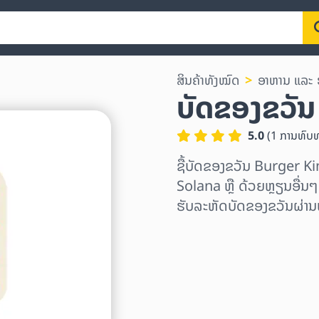
ສິນຄ້າທັງໝົດ
ອາຫານ ແລະ 
ບັດຂອງຂວັ
5.0
(
1
ການທົບ
ຊື້ບັດຂອງຂວັນ Burger 
Solana ຫຼື ດ້ວຍຫຼຽນອື່ນໆອ
ຮັບລະຫັດບັດຂອງຂວັນຜ່ານ
ເລືອກພາກພື້ນ
ເລືອກຈຳນວນເງິນ