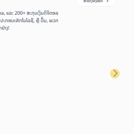
ສະແດງທັງໝົດ
ana, ແລະ 200+ ສະກຸນເງິນດິຈິຕອລ
ອຸປະກອນເທັກໂນໂລຊີ, ຫຼື ປຶ້ມ, ພວກ
ຢ່າງ!
ຕໍ່ໄປ