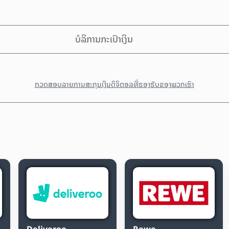
ບໍລິການກະເປົາເງິນ
ກວດສອບລາຍການສະກຸນເງິນດິຈິຕອລທີ່ຮອງຮັບຂອງພວກເຮົາ
Deliveroo
Rewe