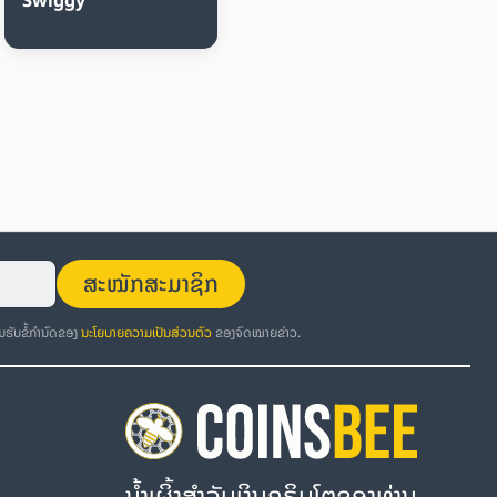
ສະໝັກສະມາຊິກ
ອມຮັບຂໍ້ກຳນົດຂອງ
ນະໂຍບາຍຄວາມເປັນສ່ວນຕົວ
ຂອງຈົດໝາຍຂ່າວ.
ນໍ້າເຜິ້ງສຳລັບເງິນຄຣິບໂຕຂອງທ່ານ