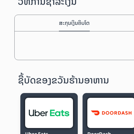
ວິທີການຊຳລະເງິນ
ສະກຸນເງິນຄິບໂຕ
ຊື້ບັດຂອງຂວັນຮ້ານອາຫານ
Uber Eats
DoorDash