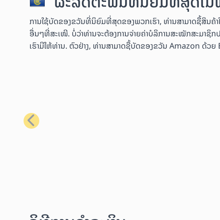
ຜະລິດຕະພັນທີ່ນິຍົມທີ່ສຸດໃ
ການໃຊ້ບັດຂອງຂວັນທີ່ນິຍົມທີ່ສຸດຂອງພວກເຮົາ, ທ່ານສາມາດຊື້ສິນ
ອື່ນໆທີ່ສະເໜີ. ບໍ່ວ່າທ່ານຈະຕ້ອງການຈ່າຍຄ່າບໍລິການສະໝັກສະມາຊິກປ
ເຮົາມີໃຫ້ທ່ານ. ຕົວຢ່າງ, ທ່ານສາມາດຊື້ບັດຂອງຂວັນ Amazon ດ້ວຍ Bit
ກ່ອນໜ້າ