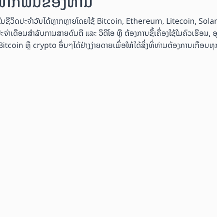
ນພາກພື້ນຂອງທ່ານ
ຄ້າໃນຊີວິດປະຈຳວັນໄດ້ຫຼາກຫຼາຍໂດຍໃຊ້ Bitcoin, Ethereum, Litecoin, Sol
ະຈຳເດືອນສຳລັບການສາຍດົນຕີ ແລະ ວິດີໂອ ຫຼື ຕ້ອງການຊື້ເຄື່ອງໃຊ້ໃນຄົວເຮືອນ, 
coin ຫຼື crypto ອື່ນໆໄດ້ຢ່າງງ່າຍດາຍເພື່ອໃຫ້ໄດ້ສິ່ງທີ່ທ່ານຕ້ອງການເກືອບທຸກ