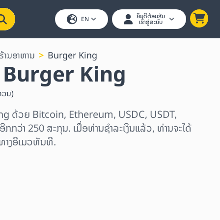
ຍິນດີຕ້ອນຮັບ
EN
ເຂົ້າສູ່ລະບົບ
ຮ້ານອາຫານ
Burger King
ນ Burger King
ທວນ
)
King ດ້ວຍ Bitcoin, Ethereum, USDC, USDT,
ີກກວ່າ 250 ສະກຸນ. ເມື່ອທ່ານຊຳລະເງິນແລ້ວ, ທ່ານຈະໄດ້
ທາງອີເມວທັນທີ.