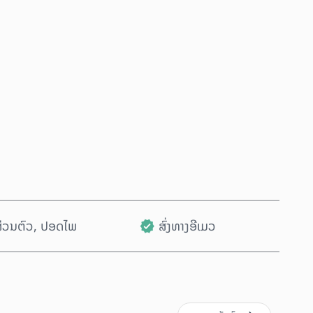
ຊື້ດຽວນີ້
ເພີ່ມໃສ່ລົດເຂັນ
ນສ່ວນຕົວ, ປອດໄພ
ສົ່ງທາງອີເມວ