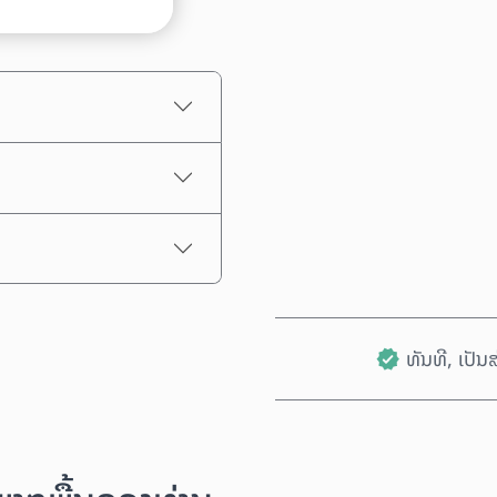
ລາຄາປະມານການ
ທັນທີ, ເປັ