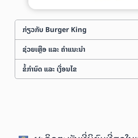
ກ່ຽວກັບ Burger King
ຊ່ວຍເຫຼືອ ແລະ ຄຳແນະນຳ
ຂໍ້ກຳນົດ ແລະ ເງື່ອນໄຂ