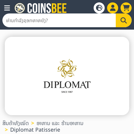
ສິນຄ້າທັງໝົດ
ອາຫານ ແລະ ຮ້ານອາຫານ
Diplomat Patisserie