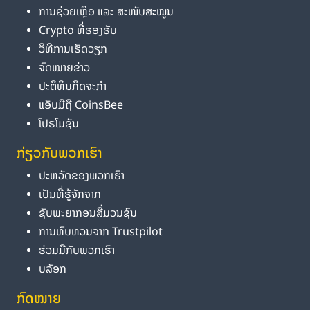
ການຊ່ວຍເຫຼືອ ແລະ ສະໜັບສະໜູນ
Crypto ທີ່ຮອງຮັບ
ວິທີການເຮັດວຽກ
ຈົດໝາຍຂ່າວ
ປະຕິທິນກິດຈະກຳ
ແອັບມືຖື CoinsBee
ໂປຣໂມຊັນ
ກ່ຽວກັບພວກເຮົາ
ປະຫວັດຂອງພວກເຮົາ
ເປັນທີ່ຮູ້ຈັກຈາກ
ຊັບພະຍາກອນສື່ມວນຊົນ
ການທົບທວນຈາກ Trustpilot
ຮ່ວມມືກັບພວກເຮົາ
ບລັອກ
ກົດໝາຍ