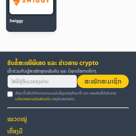
Swiggy
ຮັບຂໍ້ສະເໜີພິເສດ ແລະ ຂ່າວສານ crypto
ເຂົ້າຮ່ວມກັບຜູ້ສະໝັກຫຼາຍພັນຄົນ ແລະ ບໍ່ພາດໂອກາດໃດໆ.
ສະໝັກສະມາຊິກ
ຂ້າພະເຈົ້າເຫັນດີກັບການປະມວນຜົນຂໍ້ມູນຂອງຂ້າພະເຈົ້າ ແລະ ຍອມຮັບຂໍ້ກຳນົດຂອງ
ນະໂຍບາຍຄວາມເປັນສ່ວນຕົວ
ຂອງຈົດໝາຍຂ່າວ.
ໝວດໝູ່
ເຄື່ອງມື