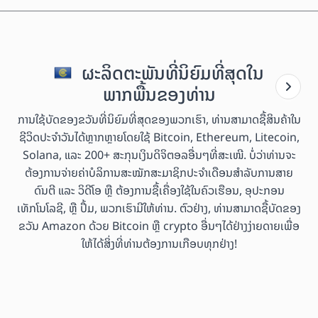
ຜະລິດຕະພັນທີ່ນິຍົມທີ່ສຸດໃນ
ພາກພື້ນຂອງທ່ານ
ການໃຊ້ບັດຂອງຂວັນທີ່ນິຍົມທີ່ສຸດຂອງພວກເຮົາ, ທ່ານສາມາດຊື້ສິນຄ້າໃນ
ຊີວິດປະຈຳວັນໄດ້ຫຼາກຫຼາຍໂດຍໃຊ້ Bitcoin, Ethereum, Litecoin,
Solana, ແລະ 200+ ສະກຸນເງິນດິຈິຕອລອື່ນໆທີ່ສະເໜີ. ບໍ່ວ່າທ່ານຈະ
ຕ້ອງການຈ່າຍຄ່າບໍລິການສະໝັກສະມາຊິກປະຈຳເດືອນສຳລັບການສາຍ
ດົນຕີ ແລະ ວິດີໂອ ຫຼື ຕ້ອງການຊື້ເຄື່ອງໃຊ້ໃນຄົວເຮືອນ, ອຸປະກອນ
ເທັກໂນໂລຊີ, ຫຼື ປຶ້ມ, ພວກເຮົາມີໃຫ້ທ່ານ. ຕົວຢ່າງ, ທ່ານສາມາດຊື້ບັດຂອງ
ຂວັນ Amazon ດ້ວຍ Bitcoin ຫຼື crypto ອື່ນໆໄດ້ຢ່າງງ່າຍດາຍເພື່ອ
ໃຫ້ໄດ້ສິ່ງທີ່ທ່ານຕ້ອງການເກືອບທຸກຢ່າງ!