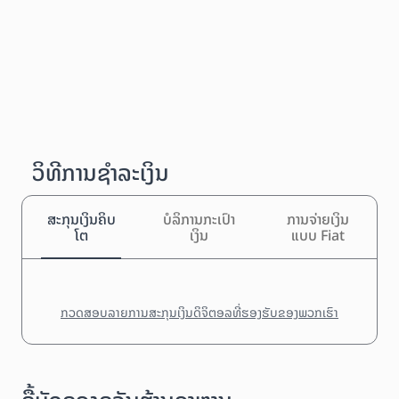
ວິທີການຊຳລະເງິນ
ສະກຸນເງິນຄິບ
ບໍລິການກະເປົາ
ການຈ່າຍເງິນ
ໂຕ
ເງິນ
ແບບ Fiat
ກວດສອບລາຍການສະກຸນເງິນດິຈິຕອລທີ່ຮອງຮັບຂອງພວກເຮົາ