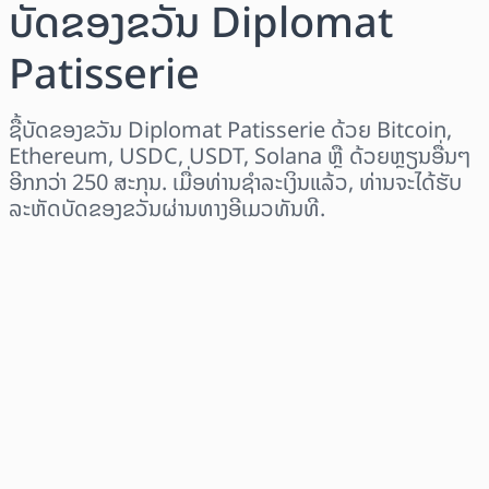
ບັດຂອງຂວັນ Diplomat
Patisserie
ຊື້ບັດຂອງຂວັນ Diplomat Patisserie ດ້ວຍ Bitcoin,
Ethereum, USDC, USDT, Solana ຫຼື ດ້ວຍຫຼຽນອື່ນໆ
ອີກກວ່າ 250 ສະກຸນ. ເມື່ອທ່ານຊຳລະເງິນແລ້ວ, ທ່ານຈະໄດ້ຮັບ
ລະຫັດບັດຂອງຂວັນຜ່ານທາງອີເມວທັນທີ.
ເລືອກພາກພື້ນ
ເລືອກຈຳນວນເງິນ
ລາຄາປະມານການ