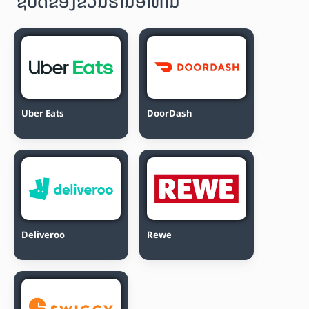
ຊື້ບັດຂອງຂວັນຮ້ານອາຫານ
Uber Eats
DoorDash
Deliveroo
Rewe