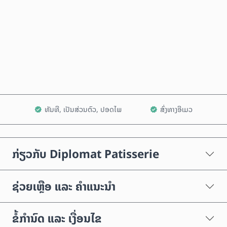
ຊື້ດຽວນີ້
ເພີ່ມໃສ່ລົດເຂັນ
ທັນທີ, ເປັນສ່ວນຕົວ, ປອດໄພ
ສົ່ງທາງອີເມວ
ກ່ຽວກັບ Diplomat Patisserie
ຊ່ວຍເຫຼືອ ແລະ ຄຳແນະນຳ
ຂໍ້ກຳນົດ ແລະ ເງື່ອນໄຂ