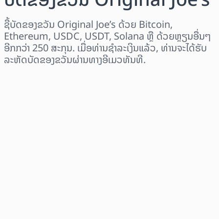
ຊື້ບັດຂອງຂວັນ Original Joe’s ດ້ວຍ Bitcoin,
Ethereum, USDC, USDT, Solana ຫຼື ດ້ວຍຫຼຽນອື່ນໆ
ອີກກວ່າ 250 ສະກຸນ. ເມື່ອທ່ານຊຳລະເງິນແລ້ວ, ທ່ານຈະໄດ້ຮັບ
ລະຫັດບັດຂອງຂວັນຜ່ານທາງອີເມວທັນທີ.
ເລືອກພາກພື້ນ
ເລືອກຈຳນວນເງິນ
ລາຄາປະມານການ
ຊື້ດຽວນີ້