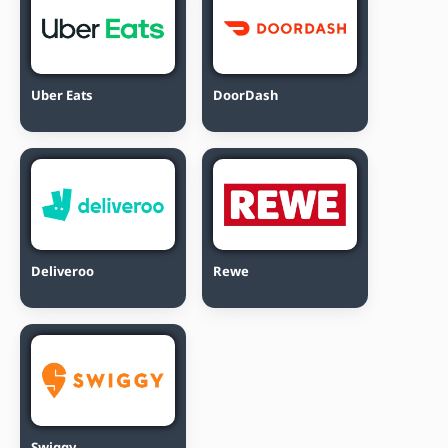
Uber Eats
DoorDash
Deliveroo
Rewe
Swiggy