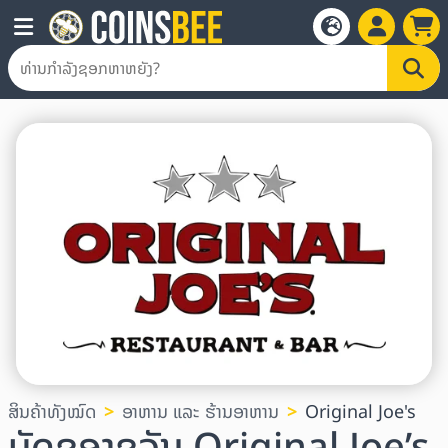
ສິນຄ້າທັງໝົດ
ອາຫານ ແລະ ຮ້ານອາຫານ
Original Joe's
ບັດຂອງຂວັນ Original Joe’s