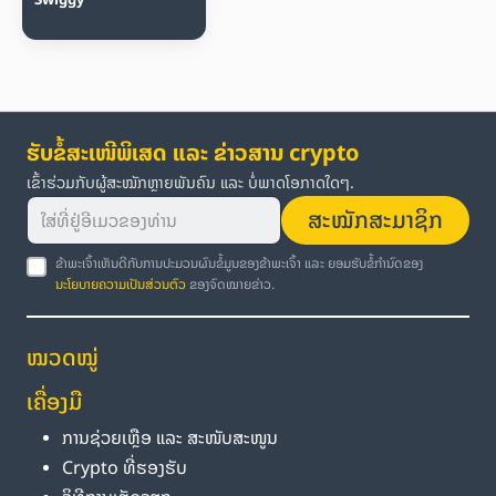
ຮັບຂໍ້ສະເໜີພິເສດ ແລະ ຂ່າວສານ crypto
ເຂົ້າຮ່ວມກັບຜູ້ສະໝັກຫຼາຍພັນຄົນ ແລະ ບໍ່ພາດໂອກາດໃດໆ.
ສະໝັກສະມາຊິກ
ຂ້າພະເຈົ້າເຫັນດີກັບການປະມວນຜົນຂໍ້ມູນຂອງຂ້າພະເຈົ້າ ແລະ ຍອມຮັບຂໍ້ກຳນົດຂອງ
ນະໂຍບາຍຄວາມເປັນສ່ວນຕົວ
ຂອງຈົດໝາຍຂ່າວ.
ໝວດໝູ່
ເຄື່ອງມື
ການຊ່ວຍເຫຼືອ ແລະ ສະໜັບສະໜູນ
Crypto ທີ່ຮອງຮັບ