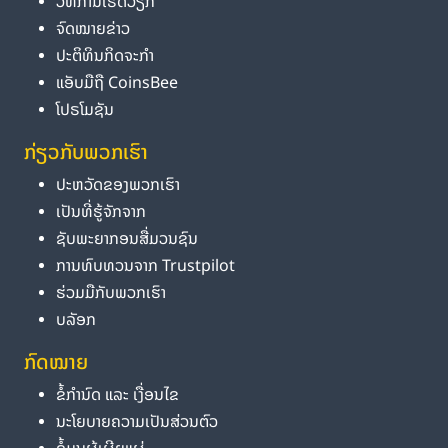
ວິທີການເຮັດວຽກ
ຈົດໝາຍຂ່າວ
ປະຕິທິນກິດຈະກຳ
ແອັບມືຖື CoinsBee
ໂປຣໂມຊັນ
ກ່ຽວກັບພວກເຮົາ
ປະຫວັດຂອງພວກເຮົາ
ເປັນທີ່ຮູ້ຈັກຈາກ
ຊັບພະຍາກອນສື່ມວນຊົນ
ການທົບທວນຈາກ Trustpilot
ຮ່ວມມືກັບພວກເຮົາ
ບລັອກ
ກົດໝາຍ
ຂໍ້ກຳນົດ ແລະ ເງື່ອນໄຂ
ນະໂຍບາຍຄວາມເປັນສ່ວນຕົວ