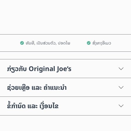
ເພີ່ມໃສ່ລົດເຂັນ
ທັນທີ, ເປັນສ່ວນຕົວ, ປອດໄພ
ສົ່ງທາງອີເມວ
ກ່ຽວກັບ Original Joe’s
ຊ່ວຍເຫຼືອ ແລະ ຄຳແນະນຳ
ຂໍ້ກຳນົດ ແລະ ເງື່ອນໄຂ