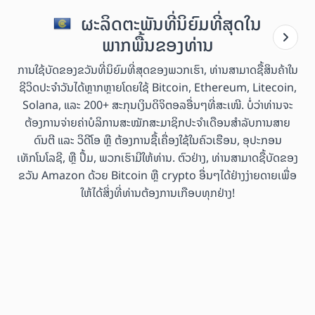
ຜະລິດຕະພັນທີ່ນິຍົມທີ່ສຸດໃນ
ພາກພື້ນຂອງທ່ານ
ການໃຊ້ບັດຂອງຂວັນທີ່ນິຍົມທີ່ສຸດຂອງພວກເຮົາ, ທ່ານສາມາດຊື້ສິນຄ້າໃນ
ຊີວິດປະຈຳວັນໄດ້ຫຼາກຫຼາຍໂດຍໃຊ້ Bitcoin, Ethereum, Litecoin,
Solana, ແລະ 200+ ສະກຸນເງິນດິຈິຕອລອື່ນໆທີ່ສະເໜີ. ບໍ່ວ່າທ່ານຈະ
ຕ້ອງການຈ່າຍຄ່າບໍລິການສະໝັກສະມາຊິກປະຈຳເດືອນສຳລັບການສາຍ
ດົນຕີ ແລະ ວິດີໂອ ຫຼື ຕ້ອງການຊື້ເຄື່ອງໃຊ້ໃນຄົວເຮືອນ, ອຸປະກອນ
ເທັກໂນໂລຊີ, ຫຼື ປຶ້ມ, ພວກເຮົາມີໃຫ້ທ່ານ. ຕົວຢ່າງ, ທ່ານສາມາດຊື້ບັດຂອງ
ຂວັນ Amazon ດ້ວຍ Bitcoin ຫຼື crypto ອື່ນໆໄດ້ຢ່າງງ່າຍດາຍເພື່ອ
ໃຫ້ໄດ້ສິ່ງທີ່ທ່ານຕ້ອງການເກືອບທຸກຢ່າງ!