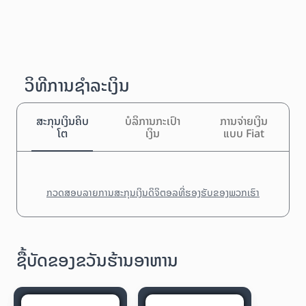
ວິທີການຊຳລະເງິນ
ສະກຸນເງິນຄິບ
ບໍລິການກະເປົາ
ການຈ່າຍເງິນ
ໂຕ
ເງິນ
ແບບ Fiat
ກວດສອບລາຍການສະກຸນເງິນດິຈິຕອລທີ່ຮອງຮັບຂອງພວກເຮົາ
ຊື້ບັດຂອງຂວັນຮ້ານອາຫານ