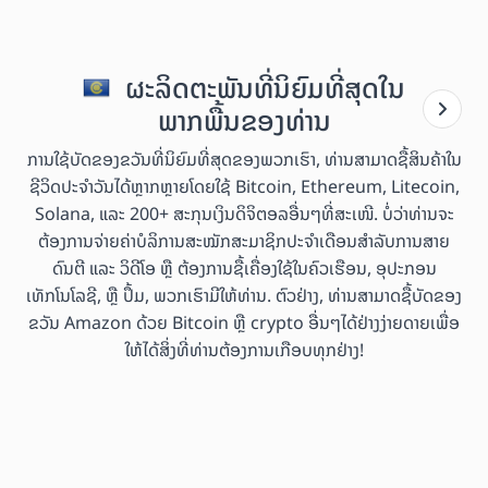
ຜະລິດຕະພັນທີ່ນິຍົມທີ່ສຸດໃນ
ພາກພື້ນຂອງທ່ານ
ການໃຊ້ບັດຂອງຂວັນທີ່ນິຍົມທີ່ສຸດຂອງພວກເຮົາ, ທ່ານສາມາດຊື້ສິນຄ້າໃນ
ຊີວິດປະຈຳວັນໄດ້ຫຼາກຫຼາຍໂດຍໃຊ້ Bitcoin, Ethereum, Litecoin,
Solana, ແລະ 200+ ສະກຸນເງິນດິຈິຕອລອື່ນໆທີ່ສະເໜີ. ບໍ່ວ່າທ່ານຈະ
ຕ້ອງການຈ່າຍຄ່າບໍລິການສະໝັກສະມາຊິກປະຈຳເດືອນສຳລັບການສາຍ
ດົນຕີ ແລະ ວິດີໂອ ຫຼື ຕ້ອງການຊື້ເຄື່ອງໃຊ້ໃນຄົວເຮືອນ, ອຸປະກອນ
ເທັກໂນໂລຊີ, ຫຼື ປຶ້ມ, ພວກເຮົາມີໃຫ້ທ່ານ. ຕົວຢ່າງ, ທ່ານສາມາດຊື້ບັດຂອງ
ຂວັນ Amazon ດ້ວຍ Bitcoin ຫຼື crypto ອື່ນໆໄດ້ຢ່າງງ່າຍດາຍເພື່ອ
ໃຫ້ໄດ້ສິ່ງທີ່ທ່ານຕ້ອງການເກືອບທຸກຢ່າງ!