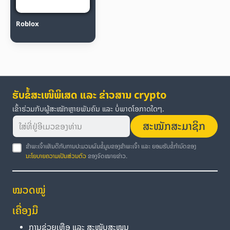
Roblox
ຮັບຂໍ້ສະເໜີພິເສດ ແລະ ຂ່າວສານ crypto
ເຂົ້າຮ່ວມກັບຜູ້ສະໝັກຫຼາຍພັນຄົນ ແລະ ບໍ່ພາດໂອກາດໃດໆ.
ສະໝັກສະມາຊິກ
ຂ້າພະເຈົ້າເຫັນດີກັບການປະມວນຜົນຂໍ້ມູນຂອງຂ້າພະເຈົ້າ ແລະ ຍອມຮັບຂໍ້ກຳນົດຂອງ
ນະໂຍບາຍຄວາມເປັນສ່ວນຕົວ
ຂອງຈົດໝາຍຂ່າວ.
ໝວດໝູ່
ເຄື່ອງມື
ການຊ່ວຍເຫຼືອ ແລະ ສະໜັບສະໜູນ