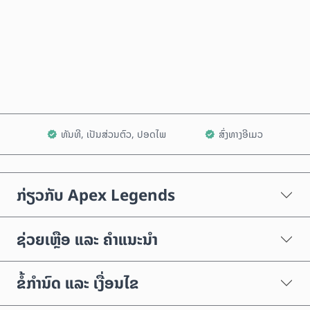
ຊື້ດຽວນີ້
ເພີ່ມໃສ່ລົດເຂັນ
ທັນທີ, ເປັນສ່ວນຕົວ, ປອດໄພ
ສົ່ງທາງອີເມວ
ກ່ຽວກັບ Apex Legends
ຊ່ວຍເຫຼືອ ແລະ ຄຳແນະນຳ
ຂໍ້ກຳນົດ ແລະ ເງື່ອນໄຂ