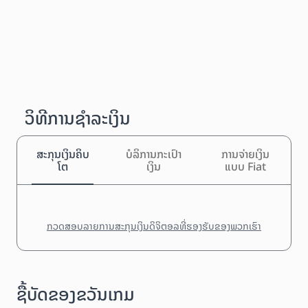
ວິທີການຊຳລະເງິນ
ສະກຸນເງິນຄິບ
ບໍລິການກະເປົາ
ການຈ່າຍເງິນ
ໂຕ
ເງິນ
ແບບ Fiat
ກວດສອບລາຍການສະກຸນເງິນດິຈິຕອລທີ່ຮອງຮັບຂອງພວກເຮົາ
ຊື້ບັດຂອງຂວັນເກມ