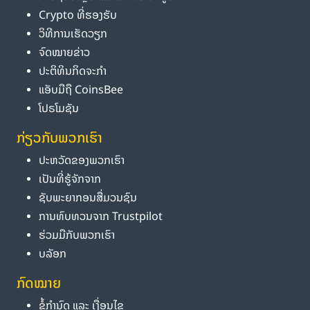
Crypto ທີ່ຮອງຮັບ
ວິທີການເຮັດວຽກ
ຈົດໝາຍຂ່າວ
ປະຕິທິນກິດຈະກຳ
ແອັບມືຖື CoinsBee
ໂປຣໂມຊັນ
ກ່ຽວກັບພວກເຮົາ
ປະຫວັດຂອງພວກເຮົາ
ເປັນທີ່ຮູ້ຈັກຈາກ
ຊັບພະຍາກອນສື່ມວນຊົນ
ການທົບທວນຈາກ Trustpilot
ຮ່ວມມືກັບພວກເຮົາ
ບລັອກ
ກົດໝາຍ
ຂໍ້ກຳນົດ ແລະ ເງື່ອນໄຂ