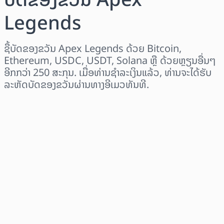
Legends
ຊື້ບັດຂອງຂວັນ Apex Legends ດ້ວຍ Bitcoin,
Ethereum, USDC, USDT, Solana ຫຼື ດ້ວຍຫຼຽນອື່ນໆ
ອີກກວ່າ 250 ສະກຸນ. ເມື່ອທ່ານຊຳລະເງິນແລ້ວ, ທ່ານຈະໄດ້ຮັບ
ລະຫັດບັດຂອງຂວັນຜ່ານທາງອີເມວທັນທີ.
ເລືອກພາກພື້ນ
ເລືອກຈຳນວນເງິນ
ລາຄາປະມານການ