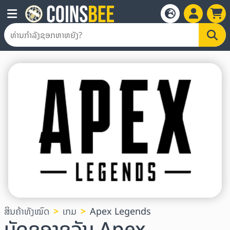
ສິນຄ້າທັງໝົດ
ເກມ
Apex Legends
ບັດຂອງຂວັນ Apex