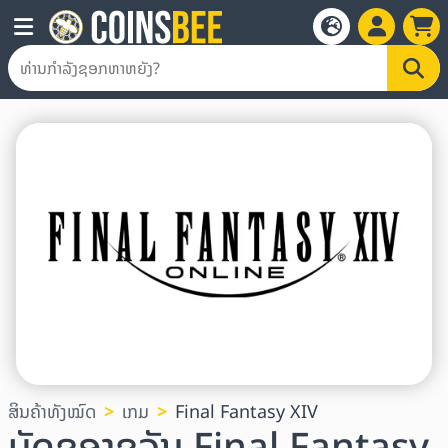
ສິນຄ້າທັງໝົດ
ເກມ
Final Fantasy XIV
ບັດຂອງຂວັນ Final Fantasy