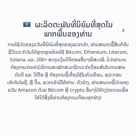
ຜະລິດຕະພັນທີ່ນິຍົມທີ່ສຸດໃນ
ພາກພື້ນຂອງທ່ານ
ການໃຊ້ບັດຂອງຂວັນທີ່ນິຍົມທີ່ສຸດຂອງພວກເຮົາ, ທ່ານສາມາດຊື້ສິນຄ້າໃນ
ຊີວິດປະຈຳວັນໄດ້ຫຼາກຫຼາຍໂດຍໃຊ້ Bitcoin, Ethereum, Litecoin,
Solana, ແລະ 200+ ສະກຸນເງິນດິຈິຕອລອື່ນໆທີ່ສະເໜີ. ບໍ່ວ່າທ່ານຈະ
ຕ້ອງການຈ່າຍຄ່າບໍລິການສະໝັກສະມາຊິກປະຈຳເດືອນສຳລັບການສາຍ
ດົນຕີ ແລະ ວິດີໂອ ຫຼື ຕ້ອງການຊື້ເຄື່ອງໃຊ້ໃນຄົວເຮືອນ, ອຸປະກອນ
ເທັກໂນໂລຊີ, ຫຼື ປຶ້ມ, ພວກເຮົາມີໃຫ້ທ່ານ. ຕົວຢ່າງ, ທ່ານສາມາດຊື້ບັດຂອງ
ຂວັນ Amazon ດ້ວຍ Bitcoin ຫຼື crypto ອື່ນໆໄດ້ຢ່າງງ່າຍດາຍເພື່ອ
ໃຫ້ໄດ້ສິ່ງທີ່ທ່ານຕ້ອງການເກືອບທຸກຢ່າງ!