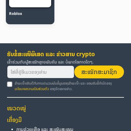
Roblox
ຮັບຂໍ້ສະເໜີພິເສດ ແລະ ຂ່າວສານ crypto
ເຂົ້າຮ່ວມກັບຜູ້ສະໝັກຫຼາຍພັນຄົນ ແລະ ບໍ່ພາດໂອກາດໃດໆ.
ສະໝັກສະມາຊິກ
ຂ້າພະເຈົ້າເຫັນດີກັບການປະມວນຜົນຂໍ້ມູນຂອງຂ້າພະເຈົ້າ ແລະ ຍອມຮັບຂໍ້ກຳນົດຂອງ
ນະໂຍບາຍຄວາມເປັນສ່ວນຕົວ
ຂອງຈົດໝາຍຂ່າວ.
ໝວດໝູ່
ເຄື່ອງມື
ການຊ່ວຍເຫຼືອ ແລະ ສະໜັບສະໜູນ