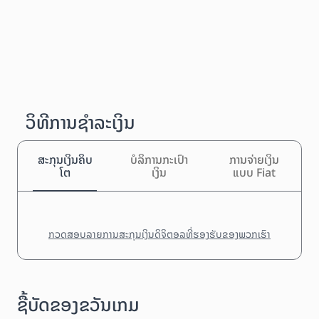
ວິທີການຊຳລະເງິນ
ສະກຸນເງິນຄິບ
ບໍລິການກະເປົາ
ການຈ່າຍເງິນ
ໂຕ
ເງິນ
ແບບ Fiat
ກວດສອບລາຍການສະກຸນເງິນດິຈິຕອລທີ່ຮອງຮັບຂອງພວກເຮົາ
ຊື້ບັດຂອງຂວັນເກມ