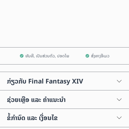
ຊື້ດຽວນີ້
ເພີ່ມໃສ່ລົດເຂັນ
ທັນທີ, ເປັນສ່ວນຕົວ, ປອດໄພ
ສົ່ງທາງອີເມວ
ກ່ຽວກັບ Final Fantasy XIV
ຊ່ວຍເຫຼືອ ແລະ ຄຳແນະນຳ
ຂໍ້ກຳນົດ ແລະ ເງື່ອນໄຂ