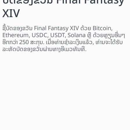
XIV
ຊື້ບັດຂອງຂວັນ Final Fantasy XIV ດ້ວຍ Bitcoin,
Ethereum, USDC, USDT, Solana ຫຼື ດ້ວຍຫຼຽນອື່ນໆ
ອີກກວ່າ 250 ສະກຸນ. ເມື່ອທ່ານຊຳລະເງິນແລ້ວ, ທ່ານຈະໄດ້ຮັບ
ລະຫັດບັດຂອງຂວັນຜ່ານທາງອີເມວທັນທີ.
ເລືອກພາກພື້ນ
ເລືອກຈຳນວນເງິນ
ລາຄາປະມານການ