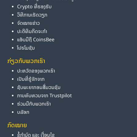
Crypto ທີ່ຮອງຮັບ
ວິທີການເຮັດວຽກ
ຈົດໝາຍຂ່າວ
ປະຕິທິນກິດຈະກຳ
ແອັບມືຖື CoinsBee
ໂປຣໂມຊັນ
ກ່ຽວກັບພວກເຮົາ
ປະຫວັດຂອງພວກເຮົາ
ເປັນທີ່ຮູ້ຈັກຈາກ
ຊັບພະຍາກອນສື່ມວນຊົນ
ການທົບທວນຈາກ Trustpilot
ຮ່ວມມືກັບພວກເຮົາ
ບລັອກ
ກົດໝາຍ
ຂໍ້ກຳນົດ ແລະ ເງື່ອນໄຂ