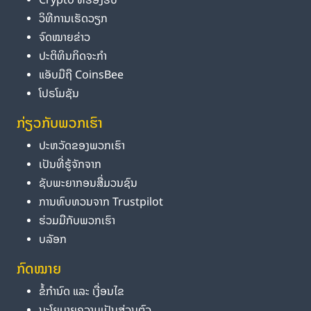
ວິທີການເຮັດວຽກ
ຈົດໝາຍຂ່າວ
ປະຕິທິນກິດຈະກຳ
ແອັບມືຖື CoinsBee
ໂປຣໂມຊັນ
ກ່ຽວກັບພວກເຮົາ
ປະຫວັດຂອງພວກເຮົາ
ເປັນທີ່ຮູ້ຈັກຈາກ
ຊັບພະຍາກອນສື່ມວນຊົນ
ການທົບທວນຈາກ Trustpilot
ຮ່ວມມືກັບພວກເຮົາ
ບລັອກ
ກົດໝາຍ
ຂໍ້ກຳນົດ ແລະ ເງື່ອນໄຂ
ນະໂຍບາຍຄວາມເປັນສ່ວນຕົວ