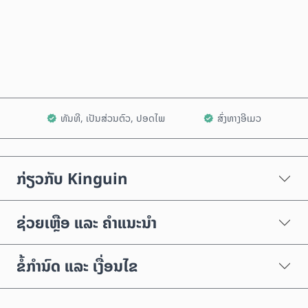
ຊື້ດຽວນີ້
ເພີ່ມໃສ່ລົດເຂັນ
ທັນທີ, ເປັນສ່ວນຕົວ, ປອດໄພ
ສົ່ງທາງອີເມວ
ກ່ຽວກັບ Kinguin
ຊ່ວຍເຫຼືອ ແລະ ຄຳແນະນຳ
ຂໍ້ກຳນົດ ແລະ ເງື່ອນໄຂ