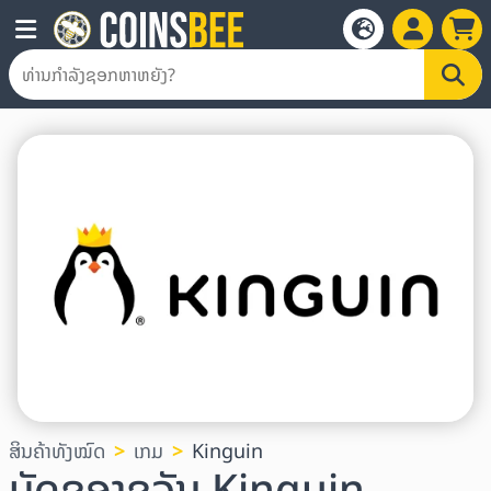
ສິນຄ້າທັງໝົດ
ເກມ
Kinguin
ບັດຂອງຂວັນ Kinguin