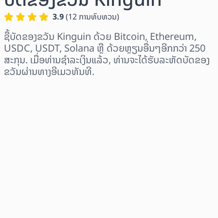
3.9
(
12
ການທົບທວນ
)
ຊື້ບັດຂອງຂວັນ Kinguin ດ້ວຍ Bitcoin, Ethereum,
USDC, USDT, Solana ຫຼື ດ້ວຍຫຼຽນອື່ນໆອີກກວ່າ 250
ສະກຸນ. ເມື່ອທ່ານຊຳລະເງິນແລ້ວ, ທ່ານຈະໄດ້ຮັບລະຫັດບັດຂອງ
ຂວັນຜ່ານທາງອີເມວທັນທີ.
ເລືອກພາກພື້ນ
ເລືອກຈຳນວນເງິນ
ລາຄາປະມານການ