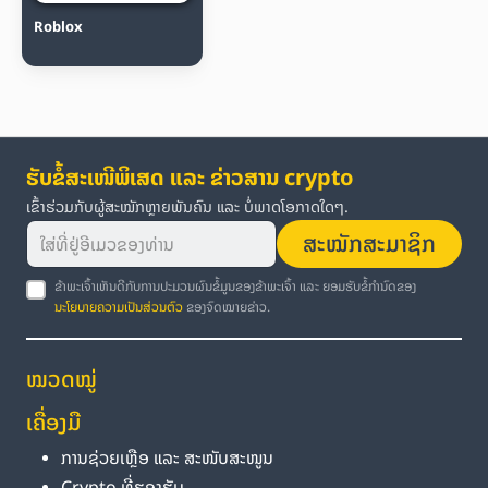
Roblox
ຮັບຂໍ້ສະເໜີພິເສດ ແລະ ຂ່າວສານ crypto
ເຂົ້າຮ່ວມກັບຜູ້ສະໝັກຫຼາຍພັນຄົນ ແລະ ບໍ່ພາດໂອກາດໃດໆ.
ສະໝັກສະມາຊິກ
ຂ້າພະເຈົ້າເຫັນດີກັບການປະມວນຜົນຂໍ້ມູນຂອງຂ້າພະເຈົ້າ ແລະ ຍອມຮັບຂໍ້ກຳນົດຂອງ
ນະໂຍບາຍຄວາມເປັນສ່ວນຕົວ
ຂອງຈົດໝາຍຂ່າວ.
ໝວດໝູ່
ເຄື່ອງມື
ການຊ່ວຍເຫຼືອ ແລະ ສະໜັບສະໜູນ
Crypto ທີ່ຮອງຮັບ