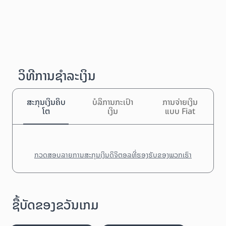
ວິທີການຊຳລະເງິນ
ສະກຸນເງິນຄິບ
ບໍລິການກະເປົາ
ການຈ່າຍເງິນ
ໂຕ
ເງິນ
ແບບ Fiat
ກວດສອບລາຍການສະກຸນເງິນດິຈິຕອລທີ່ຮອງຮັບຂອງພວກເຮົາ
ຊື້ບັດຂອງຂວັນເກມ