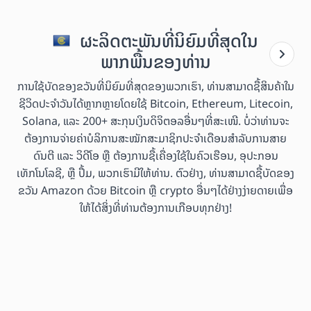
ຜະລິດຕະພັນທີ່ນິຍົມທີ່ສຸດໃນ
ພາກພື້ນຂອງທ່ານ
ການໃຊ້ບັດຂອງຂວັນທີ່ນິຍົມທີ່ສຸດຂອງພວກເຮົາ, ທ່ານສາມາດຊື້ສິນຄ້າໃນ
ຊີວິດປະຈຳວັນໄດ້ຫຼາກຫຼາຍໂດຍໃຊ້ Bitcoin, Ethereum, Litecoin,
Solana, ແລະ 200+ ສະກຸນເງິນດິຈິຕອລອື່ນໆທີ່ສະເໜີ. ບໍ່ວ່າທ່ານຈະ
ຕ້ອງການຈ່າຍຄ່າບໍລິການສະໝັກສະມາຊິກປະຈຳເດືອນສຳລັບການສາຍ
ດົນຕີ ແລະ ວິດີໂອ ຫຼື ຕ້ອງການຊື້ເຄື່ອງໃຊ້ໃນຄົວເຮືອນ, ອຸປະກອນ
ເທັກໂນໂລຊີ, ຫຼື ປຶ້ມ, ພວກເຮົາມີໃຫ້ທ່ານ. ຕົວຢ່າງ, ທ່ານສາມາດຊື້ບັດຂອງ
ຂວັນ Amazon ດ້ວຍ Bitcoin ຫຼື crypto ອື່ນໆໄດ້ຢ່າງງ່າຍດາຍເພື່ອ
ໃຫ້ໄດ້ສິ່ງທີ່ທ່ານຕ້ອງການເກືອບທຸກຢ່າງ!