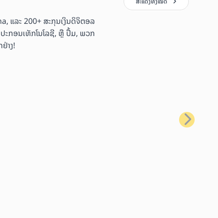
ສະແດງທັງໝົດ
ana, ແລະ 200+ ສະກຸນເງິນດິຈິຕອລ
ອຸປະກອນເທັກໂນໂລຊີ, ຫຼື ປຶ້ມ, ພວກ
ຢ່າງ!
ຕໍ່ໄປ