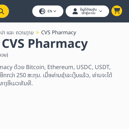
ຍິນດີຕ້ອນຮັບ
EN
ເຂົ້າສູ່ລະບົບ
ະປາ ແລະ ຄວາມງາມ
CVS Pharmacy
ນ CVS Pharmacy
ທວນ
)
rmacy ດ້ວຍ Bitcoin, Ethereum, USDC, USDT,
ີກກວ່າ 250 ສະກຸນ. ເມື່ອທ່ານຊຳລະເງິນແລ້ວ, ທ່ານຈະໄດ້
ທາງອີເມວທັນທີ.