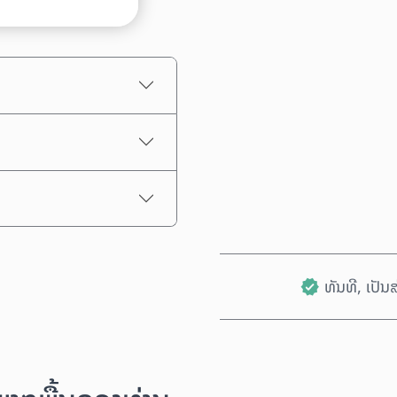
ລາຄາປະມານການ
ທັນທີ, ເປັ