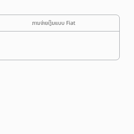
ການຈ່າຍເງິນແບບ Fiat