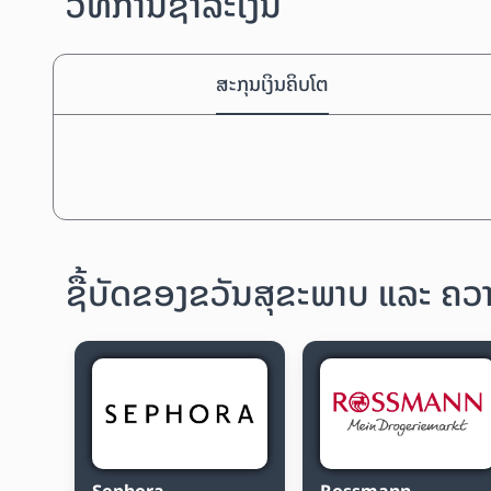
ວິທີການຊຳລະເງິນ
ສະກຸນເງິນຄິບໂຕ
ຊື້ບັດຂອງຂວັນສຸຂະພາບ ແລະ ຄວ
Sephora
Rossmann