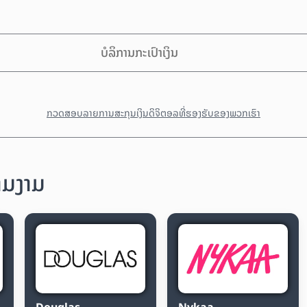
ບໍລິການກະເປົາເງິນ
ກວດສອບລາຍການສະກຸນເງິນດິຈິຕອລທີ່ຮອງຮັບຂອງພວກເຮົາ
າມງາມ
Douglas
Nykaa