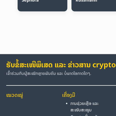
ຮັບຂໍ້ສະເໜີພິເສດ ແລະ ຂ່າວສານ crypto
ເຂົ້າຮ່ວມກັບຜູ້ສະໝັກຫຼາຍພັນຄົນ ແລະ ບໍ່ພາດໂອກາດໃດໆ.
ໝວດໝູ່
ເຄື່ອງມື
ການຊ່ວຍເຫຼືອ ແລະ
ສະໜັບສະໜູນ