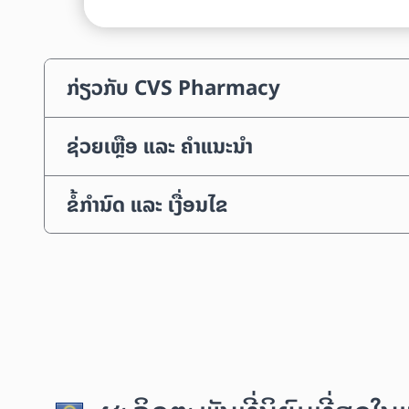
ກ່ຽວກັບ CVS Pharmacy
ຊ່ວຍເຫຼືອ ແລະ ຄຳແນະນຳ
ຂໍ້ກຳນົດ ແລະ ເງື່ອນໄຂ