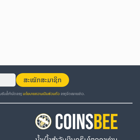
ສະໝັກສະມາຊິກ
ອມຮັບຂໍ້ກຳນົດຂອງ
ນະໂຍບາຍຄວາມເປັນສ່ວນຕົວ
ຂອງຈົດໝາຍຂ່າວ.
ນໍ້າເຜິ້ງສຳລັບເງິນຄຣິບໂຕຂອງທ່ານ