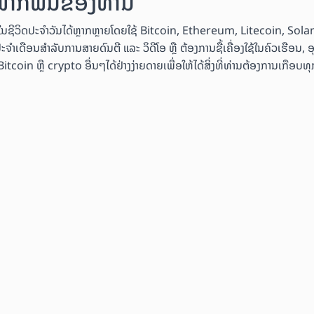
ນພາກພື້ນຂອງທ່ານ
ຄ້າໃນຊີວິດປະຈຳວັນໄດ້ຫຼາກຫຼາຍໂດຍໃຊ້ Bitcoin, Ethereum, Litecoin, Sol
ະຈຳເດືອນສຳລັບການສາຍດົນຕີ ແລະ ວິດີໂອ ຫຼື ຕ້ອງການຊື້ເຄື່ອງໃຊ້ໃນຄົວເຮືອນ, 
coin ຫຼື crypto ອື່ນໆໄດ້ຢ່າງງ່າຍດາຍເພື່ອໃຫ້ໄດ້ສິ່ງທີ່ທ່ານຕ້ອງການເກືອບທຸກ