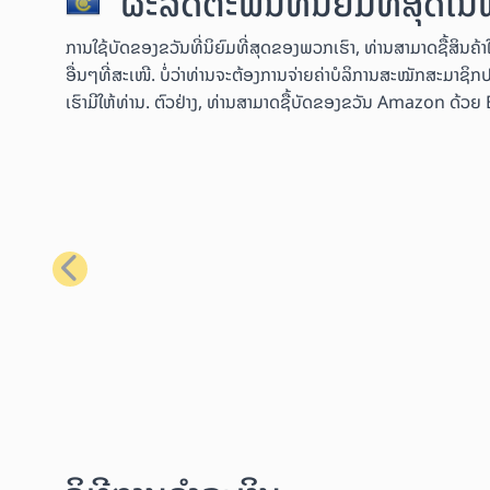
ຜະລິດຕະພັນທີ່ນິຍົມທີ່ສຸດໃ
ການໃຊ້ບັດຂອງຂວັນທີ່ນິຍົມທີ່ສຸດຂອງພວກເຮົາ, ທ່ານສາມາດຊື້ສິນ
ອື່ນໆທີ່ສະເໜີ. ບໍ່ວ່າທ່ານຈະຕ້ອງການຈ່າຍຄ່າບໍລິການສະໝັກສະມາຊິກປ
ເຮົາມີໃຫ້ທ່ານ. ຕົວຢ່າງ, ທ່ານສາມາດຊື້ບັດຂອງຂວັນ Amazon ດ້ວຍ Bit
ກ່ອນໜ້າ