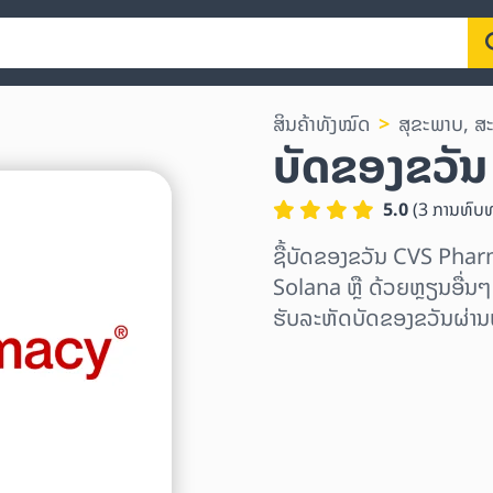
ສິນຄ້າທັງໝົດ
ສຸຂະພາບ, ສ
ບັດຂອງຂວັ
5.0
(
3
ການທົບ
ຊື້ບັດຂອງຂວັນ CVS Pha
Solana ຫຼື ດ້ວຍຫຼຽນອື່ນໆອ
ຮັບລະຫັດບັດຂອງຂວັນຜ່ານ
ເລືອກພາກພື້ນ
ເລືອກຈຳນວນເງິນ