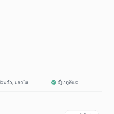
ຊື້ດຽວນີ້
ເພີ່ມໃສ່ລົດເຂັນ
ນສ່ວນຕົວ, ປອດໄພ
ສົ່ງທາງອີເມວ