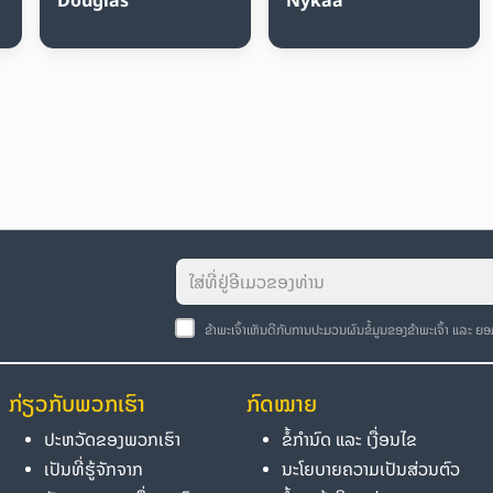
ຂ້າພະເຈົ້າເຫັນດີກັບການປະມວນຜົນຂໍ້ມູນຂອງຂ້າພະເຈົ້າ ແລະ ຍ
ກ່ຽວກັບພວກເຮົາ
ກົດໝາຍ
ປະຫວັດຂອງພວກເຮົາ
ຂໍ້ກຳນົດ ແລະ ເງື່ອນໄຂ
ເປັນທີ່ຮູ້ຈັກຈາກ
ນະໂຍບາຍຄວາມເປັນສ່ວນຕົວ