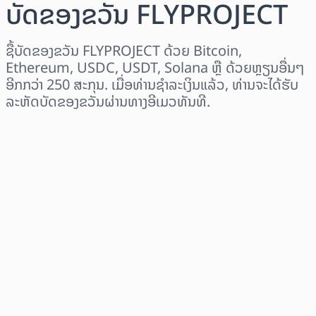
ບັດຂອງຂວັນ FLYPROJECT
ຊື້ບັດຂອງຂວັນ FLYPROJECT ດ້ວຍ Bitcoin,
Ethereum, USDC, USDT, Solana ຫຼື ດ້ວຍຫຼຽນອື່ນໆ
ອີກກວ່າ 250 ສະກຸນ. ເມື່ອທ່ານຊຳລະເງິນແລ້ວ, ທ່ານຈະໄດ້ຮັບ
ລະຫັດບັດຂອງຂວັນຜ່ານທາງອີເມວທັນທີ.
ເລືອກພາກພື້ນ
ເລືອກຈຳນວນເງິນ
ລາຄາປະມານການ