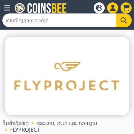
ສິນຄ້າທັງໝົດ
ສຸຂະພາບ, ສະປາ ແລະ ຄວາມງາມ
FLYPROJECT