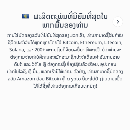
ຜະລິດຕະພັນທີ່ນິຍົມທີ່ສຸດໃນ
ພາກພື້ນຂອງທ່ານ
ການໃຊ້ບັດຂອງຂວັນທີ່ນິຍົມທີ່ສຸດຂອງພວກເຮົາ, ທ່ານສາມາດຊື້ສິນຄ້າໃນ
ຊີວິດປະຈຳວັນໄດ້ຫຼາກຫຼາຍໂດຍໃຊ້ Bitcoin, Ethereum, Litecoin,
Solana, ແລະ 200+ ສະກຸນເງິນດິຈິຕອລອື່ນໆທີ່ສະເໜີ. ບໍ່ວ່າທ່ານຈະ
ຕ້ອງການຈ່າຍຄ່າບໍລິການສະໝັກສະມາຊິກປະຈຳເດືອນສຳລັບການສາຍ
ດົນຕີ ແລະ ວິດີໂອ ຫຼື ຕ້ອງການຊື້ເຄື່ອງໃຊ້ໃນຄົວເຮືອນ, ອຸປະກອນ
ເທັກໂນໂລຊີ, ຫຼື ປຶ້ມ, ພວກເຮົາມີໃຫ້ທ່ານ. ຕົວຢ່າງ, ທ່ານສາມາດຊື້ບັດຂອງ
ຂວັນ Amazon ດ້ວຍ Bitcoin ຫຼື crypto ອື່ນໆໄດ້ຢ່າງງ່າຍດາຍເພື່ອ
ໃຫ້ໄດ້ສິ່ງທີ່ທ່ານຕ້ອງການເກືອບທຸກຢ່າງ!