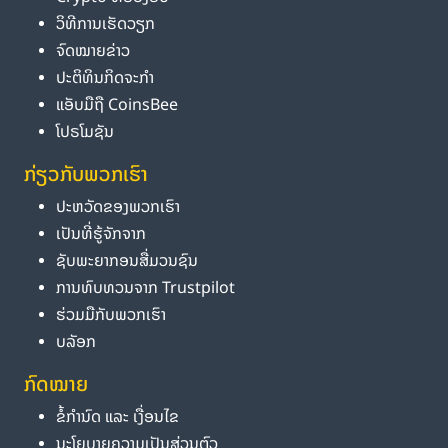
ວິທີການເຮັດວຽກ
ຈົດໝາຍຂ່າວ
ປະຕິທິນກິດຈະກຳ
ແອັບມືຖື CoinsBee
ໂປຣໂມຊັນ
ກ່ຽວກັບພວກເຮົາ
ປະຫວັດຂອງພວກເຮົາ
ເປັນທີ່ຮູ້ຈັກຈາກ
ຊັບພະຍາກອນສື່ມວນຊົນ
ການທົບທວນຈາກ Trustpilot
ຮ່ວມມືກັບພວກເຮົາ
ບລັອກ
ກົດໝາຍ
ຂໍ້ກຳນົດ ແລະ ເງື່ອນໄຂ
ນະໂຍບາຍຄວາມເປັນສ່ວນຕົວ