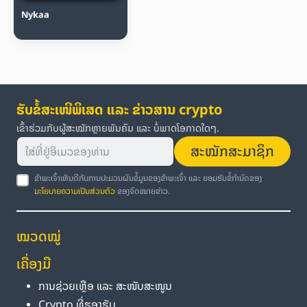
Nykaa
ຮັບຂໍ້ສະເໜີພິເສດ ແລະ ຂ່າວສານ crypto
ເຂົ້າຮ່ວມກັບຜູ້ສະໝັກຫຼາຍພັນຄົນ ແລະ ບໍ່ພາດໂອກາດໃດໆ.
ສະໝັກສະມາຊິກ
ຂ້າພະເຈົ້າເຫັນດີກັບການປະມວນຜົນຂໍ້ມູນຂອງຂ້າພະເຈົ້າ ແລະ ຍອມຮັບຂໍ້ກຳນົດຂອງ
ນະໂຍບາຍຄວາມເປັນສ່ວນຕົວ
ຂອງຈົດໝາຍຂ່າວ.
ໝວດໝູ່
ເຄື່ອງມື
ການຊ່ວຍເຫຼືອ ແລະ ສະໜັບສະໜູນ
Crypto ທີ່ຮອງຮັບ