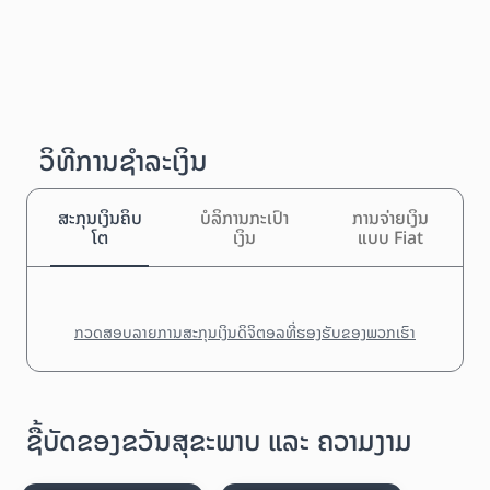
ວິທີການຊຳລະເງິນ
ສະກຸນເງິນຄິບ
ບໍລິການກະເປົາ
ການຈ່າຍເງິນ
ໂຕ
ເງິນ
ແບບ Fiat
ກວດສອບລາຍການສະກຸນເງິນດິຈິຕອລທີ່ຮອງຮັບຂອງພວກເຮົາ
ຊື້ບັດຂອງຂວັນສຸຂະພາບ ແລະ ຄວາມງາມ