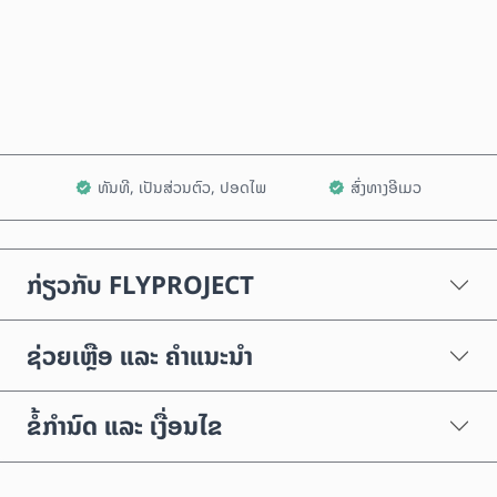
ຊື້ດຽວນີ້
ເພີ່ມໃສ່ລົດເຂັນ
ທັນທີ, ເປັນສ່ວນຕົວ, ປອດໄພ
ສົ່ງທາງອີເມວ
ກ່ຽວກັບ FLYPROJECT
ຊ່ວຍເຫຼືອ ແລະ ຄຳແນະນຳ
ຂໍ້ກຳນົດ ແລະ ເງື່ອນໄຂ