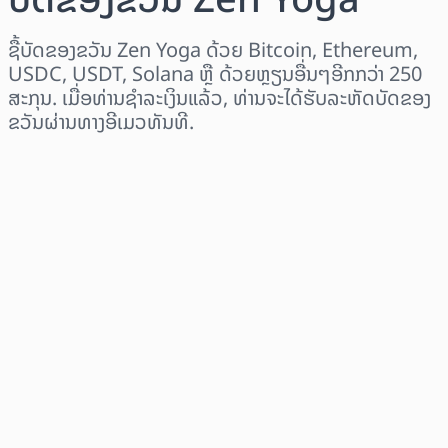
ຊື້ບັດຂອງຂວັນ Zen Yoga ດ້ວຍ Bitcoin, Ethereum,
USDC, USDT, Solana ຫຼື ດ້ວຍຫຼຽນອື່ນໆອີກກວ່າ 250
ສະກຸນ. ເມື່ອທ່ານຊຳລະເງິນແລ້ວ, ທ່ານຈະໄດ້ຮັບລະຫັດບັດຂອງ
ຂວັນຜ່ານທາງອີເມວທັນທີ.
ເລືອກພາກພື້ນ
ເລືອກຈຳນວນເງິນ
ລາຄາປະມານການ
ຊື້ດຽວນີ້