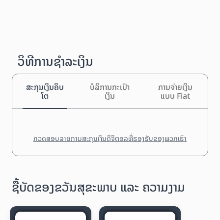
ວິທີການຊຳລະເງິນ
ສະກຸນເງິນຄິບ
ບໍລິການກະເປົາ
ການຈ່າຍເງິນ
ໂຕ
ເງິນ
ແບບ Fiat
ກວດສອບລາຍການສະກຸນເງິນດິຈິຕອລທີ່ຮອງຮັບຂອງພວກເຮົາ
ຊື້ບັດຂອງຂວັນສຸຂະພາບ ແລະ ຄວາມງາມ