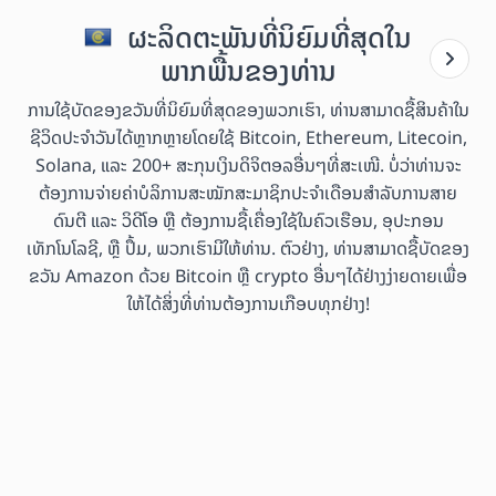
ຜະລິດຕະພັນທີ່ນິຍົມທີ່ສຸດໃນ
ພາກພື້ນຂອງທ່ານ
ການໃຊ້ບັດຂອງຂວັນທີ່ນິຍົມທີ່ສຸດຂອງພວກເຮົາ, ທ່ານສາມາດຊື້ສິນຄ້າໃນ
ຊີວິດປະຈຳວັນໄດ້ຫຼາກຫຼາຍໂດຍໃຊ້ Bitcoin, Ethereum, Litecoin,
Solana, ແລະ 200+ ສະກຸນເງິນດິຈິຕອລອື່ນໆທີ່ສະເໜີ. ບໍ່ວ່າທ່ານຈະ
ຕ້ອງການຈ່າຍຄ່າບໍລິການສະໝັກສະມາຊິກປະຈຳເດືອນສຳລັບການສາຍ
ດົນຕີ ແລະ ວິດີໂອ ຫຼື ຕ້ອງການຊື້ເຄື່ອງໃຊ້ໃນຄົວເຮືອນ, ອຸປະກອນ
ເທັກໂນໂລຊີ, ຫຼື ປຶ້ມ, ພວກເຮົາມີໃຫ້ທ່ານ. ຕົວຢ່າງ, ທ່ານສາມາດຊື້ບັດຂອງ
ຂວັນ Amazon ດ້ວຍ Bitcoin ຫຼື crypto ອື່ນໆໄດ້ຢ່າງງ່າຍດາຍເພື່ອ
ໃຫ້ໄດ້ສິ່ງທີ່ທ່ານຕ້ອງການເກືອບທຸກຢ່າງ!