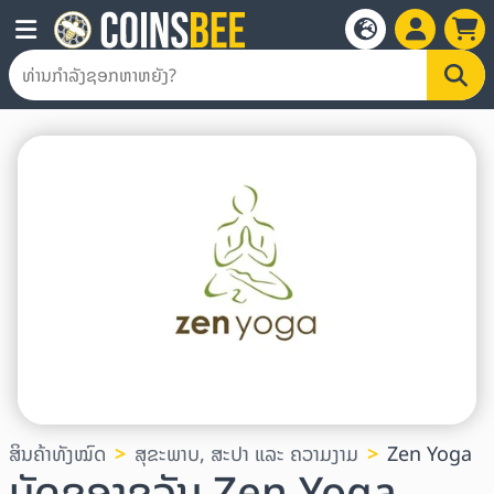
ສິນຄ້າທັງໝົດ
ສຸຂະພາບ, ສະປາ ແລະ ຄວາມງາມ
Zen Yoga
ບັດຂອງຂວັນ Zen Yoga