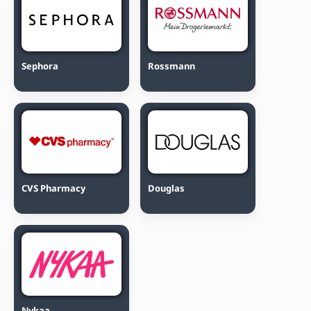
Sephora
Rossmann
CVS Pharmacy
Douglas
Nykaa