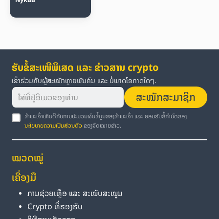
ຮັບຂໍ້ສະເໜີພິເສດ ແລະ ຂ່າວສານ crypto
ເຂົ້າຮ່ວມກັບຜູ້ສະໝັກຫຼາຍພັນຄົນ ແລະ ບໍ່ພາດໂອກາດໃດໆ.
ສະໝັກສະມາຊິກ
ຂ້າພະເຈົ້າເຫັນດີກັບການປະມວນຜົນຂໍ້ມູນຂອງຂ້າພະເຈົ້າ ແລະ ຍອມຮັບຂໍ້ກຳນົດຂອງ
ນະໂຍບາຍຄວາມເປັນສ່ວນຕົວ
ຂອງຈົດໝາຍຂ່າວ.
ໝວດໝູ່
ເຄື່ອງມື
ການຊ່ວຍເຫຼືອ ແລະ ສະໜັບສະໜູນ
Crypto ທີ່ຮອງຮັບ