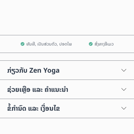
ເພີ່ມໃສ່ລົດເຂັນ
ທັນທີ, ເປັນສ່ວນຕົວ, ປອດໄພ
ສົ່ງທາງອີເມວ
ກ່ຽວກັບ Zen Yoga
ຊ່ວຍເຫຼືອ ແລະ ຄຳແນະນຳ
ຂໍ້ກຳນົດ ແລະ ເງື່ອນໄຂ