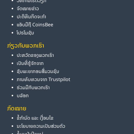
ວິທີການເຮັດວຽກ
ຈົດໝາຍຂ່າວ
ປະຕິທິນກິດຈະກຳ
ແອັບມືຖື CoinsBee
ໂປຣໂມຊັນ
ກ່ຽວກັບພວກເຮົາ
ປະຫວັດຂອງພວກເຮົາ
ເປັນທີ່ຮູ້ຈັກຈາກ
ຊັບພະຍາກອນສື່ມວນຊົນ
ການທົບທວນຈາກ Trustpilot
ຮ່ວມມືກັບພວກເຮົາ
ບລັອກ
ກົດໝາຍ
ຂໍ້ກຳນົດ ແລະ ເງື່ອນໄຂ
ນະໂຍບາຍຄວາມເປັນສ່ວນຕົວ