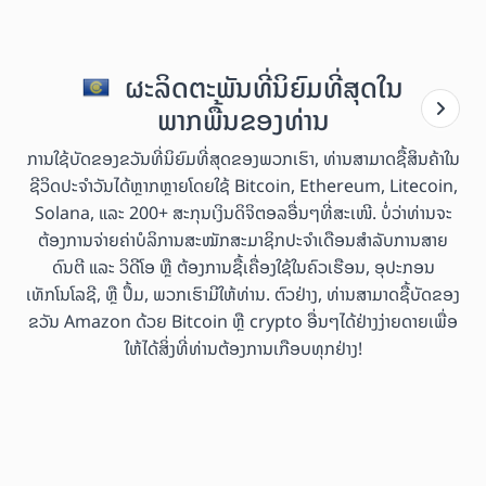
ຜະລິດຕະພັນທີ່ນິຍົມທີ່ສຸດໃນ
ພາກພື້ນຂອງທ່ານ
ການໃຊ້ບັດຂອງຂວັນທີ່ນິຍົມທີ່ສຸດຂອງພວກເຮົາ, ທ່ານສາມາດຊື້ສິນຄ້າໃນ
ຊີວິດປະຈຳວັນໄດ້ຫຼາກຫຼາຍໂດຍໃຊ້ Bitcoin, Ethereum, Litecoin,
Solana, ແລະ 200+ ສະກຸນເງິນດິຈິຕອລອື່ນໆທີ່ສະເໜີ. ບໍ່ວ່າທ່ານຈະ
ຕ້ອງການຈ່າຍຄ່າບໍລິການສະໝັກສະມາຊິກປະຈຳເດືອນສຳລັບການສາຍ
ດົນຕີ ແລະ ວິດີໂອ ຫຼື ຕ້ອງການຊື້ເຄື່ອງໃຊ້ໃນຄົວເຮືອນ, ອຸປະກອນ
ເທັກໂນໂລຊີ, ຫຼື ປຶ້ມ, ພວກເຮົາມີໃຫ້ທ່ານ. ຕົວຢ່າງ, ທ່ານສາມາດຊື້ບັດຂອງ
ຂວັນ Amazon ດ້ວຍ Bitcoin ຫຼື crypto ອື່ນໆໄດ້ຢ່າງງ່າຍດາຍເພື່ອ
ໃຫ້ໄດ້ສິ່ງທີ່ທ່ານຕ້ອງການເກືອບທຸກຢ່າງ!