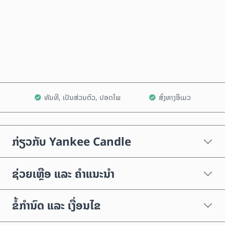
ຊື້ດຽວນີ້
ເພີ່ມໃສ່ລົດເຂັນ
ທັນທີ, ເປັນສ່ວນຕົວ, ປອດໄພ
ສົ່ງທາງອີເມວ
ກ່ຽວກັບ Yankee Candle
ຊ່ວຍເຫຼືອ ແລະ ຄຳແນະນຳ
ຂໍ້ກຳນົດ ແລະ ເງື່ອນໄຂ