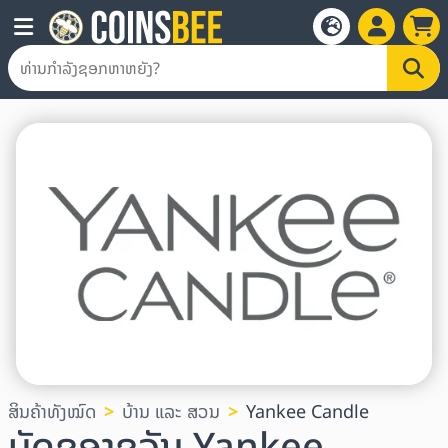
ສິນຄ້າທັງໝົດ
ບ້ານ ແລະ ສວນ
Yankee Candle
ບັດຂອງຂວັນ Yankee