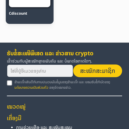
Cdiscount
ຮັບຂໍ້ສະເໜີພິເສດ ແລະ ຂ່າວສານ crypto
ເຂົ້າຮ່ວມກັບຜູ້ສະໝັກຫຼາຍພັນຄົນ ແລະ ບໍ່ພາດໂອກາດໃດໆ.
ສະໝັກສະມາຊິກ
ຂ້າພະເຈົ້າເຫັນດີກັບການປະມວນຜົນຂໍ້ມູນຂອງຂ້າພະເຈົ້າ ແລະ ຍອມຮັບຂໍ້ກຳນົດຂອງ
ນະໂຍບາຍຄວາມເປັນສ່ວນຕົວ
ຂອງຈົດໝາຍຂ່າວ.
ໝວດໝູ່
ເຄື່ອງມື
ການຊ່ວຍເຫຼືອ ແລະ ສະໜັບສະໜູນ