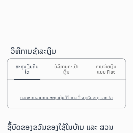
ວິທີການຊຳລະເງິນ
ສະກຸນເງິນຄິບ
ບໍລິການກະເປົາ
ການຈ່າຍເງິນ
ໂຕ
ເງິນ
ແບບ Fiat
ກວດສອບລາຍການສະກຸນເງິນດິຈິຕອລທີ່ຮອງຮັບຂອງພວກເຮົາ
ຊື້ບັດຂອງຂວັນຂອງໃຊ້ໃນບ້ານ ແລະ ສວນ