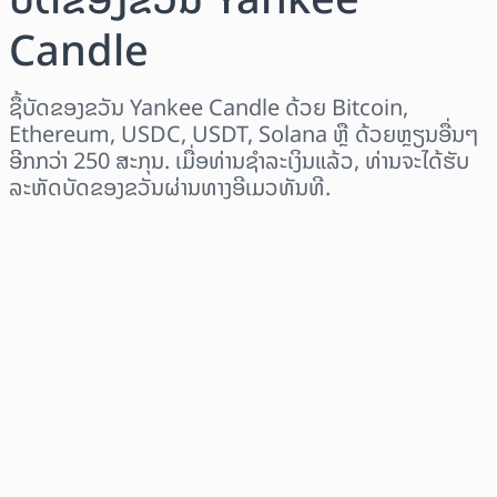
Candle
ຊື້ບັດຂອງຂວັນ Yankee Candle ດ້ວຍ Bitcoin,
Ethereum, USDC, USDT, Solana ຫຼື ດ້ວຍຫຼຽນອື່ນໆ
ອີກກວ່າ 250 ສະກຸນ. ເມື່ອທ່ານຊຳລະເງິນແລ້ວ, ທ່ານຈະໄດ້ຮັບ
ລະຫັດບັດຂອງຂວັນຜ່ານທາງອີເມວທັນທີ.
ເລືອກພາກພື້ນ
ເລືອກຈຳນວນເງິນ
ລາຄາປະມານການ