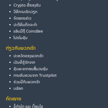
Crypto ທີ່ຮອງຮັບ
ວິທີການເຮັດວຽກ
ຈົດໝາຍຂ່າວ
ປະຕິທິນກິດຈະກຳ
ແອັບມືຖື CoinsBee
ໂປຣໂມຊັນ
ກ່ຽວກັບພວກເຮົາ
ປະຫວັດຂອງພວກເຮົາ
ເປັນທີ່ຮູ້ຈັກຈາກ
ຊັບພະຍາກອນສື່ມວນຊົນ
ການທົບທວນຈາກ Trustpilot
ຮ່ວມມືກັບພວກເຮົາ
ບລັອກ
ກົດໝາຍ
ຂໍ້ກຳນົດ ແລະ ເງື່ອນໄຂ