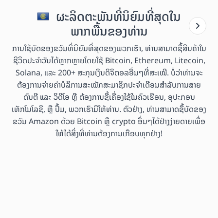
ຜະລິດຕະພັນທີ່ນິຍົມທີ່ສຸດໃນ
ພາກພື້ນຂອງທ່ານ
ການໃຊ້ບັດຂອງຂວັນທີ່ນິຍົມທີ່ສຸດຂອງພວກເຮົາ, ທ່ານສາມາດຊື້ສິນຄ້າໃນ
ຊີວິດປະຈຳວັນໄດ້ຫຼາກຫຼາຍໂດຍໃຊ້ Bitcoin, Ethereum, Litecoin,
Solana, ແລະ 200+ ສະກຸນເງິນດິຈິຕອລອື່ນໆທີ່ສະເໜີ. ບໍ່ວ່າທ່ານຈະ
ຕ້ອງການຈ່າຍຄ່າບໍລິການສະໝັກສະມາຊິກປະຈຳເດືອນສຳລັບການສາຍ
ດົນຕີ ແລະ ວິດີໂອ ຫຼື ຕ້ອງການຊື້ເຄື່ອງໃຊ້ໃນຄົວເຮືອນ, ອຸປະກອນ
ເທັກໂນໂລຊີ, ຫຼື ປຶ້ມ, ພວກເຮົາມີໃຫ້ທ່ານ. ຕົວຢ່າງ, ທ່ານສາມາດຊື້ບັດຂອງ
ຂວັນ Amazon ດ້ວຍ Bitcoin ຫຼື crypto ອື່ນໆໄດ້ຢ່າງງ່າຍດາຍເພື່ອ
ໃຫ້ໄດ້ສິ່ງທີ່ທ່ານຕ້ອງການເກືອບທຸກຢ່າງ!