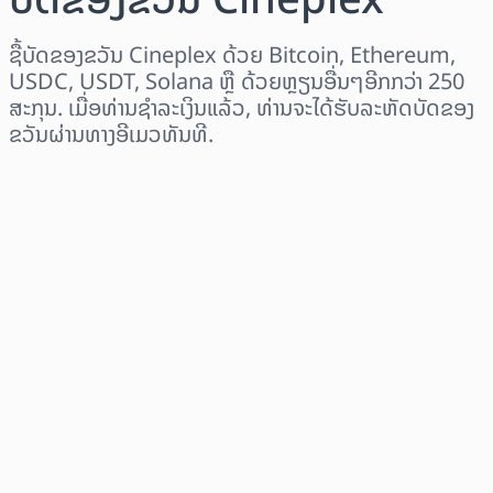
ຊື້ບັດຂອງຂວັນ Cineplex ດ້ວຍ Bitcoin, Ethereum,
USDC, USDT, Solana ຫຼື ດ້ວຍຫຼຽນອື່ນໆອີກກວ່າ 250
ສະກຸນ. ເມື່ອທ່ານຊຳລະເງິນແລ້ວ, ທ່ານຈະໄດ້ຮັບລະຫັດບັດຂອງ
ຂວັນຜ່ານທາງອີເມວທັນທີ.
ເລືອກພາກພື້ນ
ເລືອກຈຳນວນເງິນ
ລາຄາປະມານການ
ຊື້ດຽວນີ້