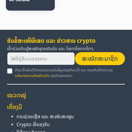
ຮັບຂໍ້ສະເໜີພິເສດ ແລະ ຂ່າວສານ crypto
ເຂົ້າຮ່ວມກັບຜູ້ສະໝັກຫຼາຍພັນຄົນ ແລະ ບໍ່ພາດໂອກາດໃດໆ.
ສະໝັກສະມາຊິກ
ຂ້າພະເຈົ້າເຫັນດີກັບການປະມວນຜົນຂໍ້ມູນຂອງຂ້າພະເຈົ້າ ແລະ ຍອມຮັບຂໍ້ກຳນົດຂອງ
ນະໂຍບາຍຄວາມເປັນສ່ວນຕົວ
ຂອງຈົດໝາຍຂ່າວ.
ໝວດໝູ່
ເຄື່ອງມື
ການຊ່ວຍເຫຼືອ ແລະ ສະໜັບສະໜູນ
Crypto ທີ່ຮອງຮັບ