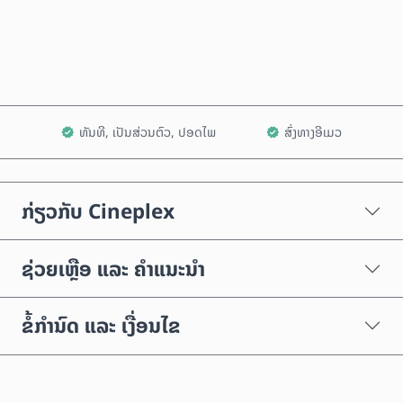
ເພີ່ມໃສ່ລົດເຂັນ
ທັນທີ, ເປັນສ່ວນຕົວ, ປອດໄພ
ສົ່ງທາງອີເມວ
ກ່ຽວກັບ Cineplex
ຊ່ວຍເຫຼືອ ແລະ ຄຳແນະນຳ
ຂໍ້ກຳນົດ ແລະ ເງື່ອນໄຂ