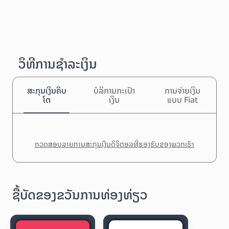
ວິທີການຊຳລະເງິນ
ສະກຸນເງິນຄິບ
ບໍລິການກະເປົາ
ການຈ່າຍເງິນ
ໂຕ
ເງິນ
ແບບ Fiat
ກວດສອບລາຍການສະກຸນເງິນດິຈິຕອລທີ່ຮອງຮັບຂອງພວກເຮົາ
ຊື້ບັດຂອງຂວັນການທ່ອງທ່ຽວ