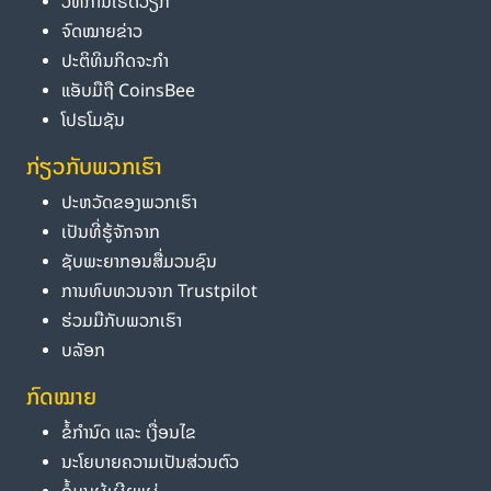
ວິທີການເຮັດວຽກ
ຈົດໝາຍຂ່າວ
ປະຕິທິນກິດຈະກຳ
ແອັບມືຖື CoinsBee
ໂປຣໂມຊັນ
ກ່ຽວກັບພວກເຮົາ
ປະຫວັດຂອງພວກເຮົາ
ເປັນທີ່ຮູ້ຈັກຈາກ
ຊັບພະຍາກອນສື່ມວນຊົນ
ການທົບທວນຈາກ Trustpilot
ຮ່ວມມືກັບພວກເຮົາ
ບລັອກ
ກົດໝາຍ
ຂໍ້ກຳນົດ ແລະ ເງື່ອນໄຂ
ນະໂຍບາຍຄວາມເປັນສ່ວນຕົວ