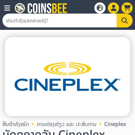
ສິນຄ້າທັງໝົດ
ການທ່ອງທ່ຽວ ແລະ ປະສົບການ
Cineplex
ບັດຂອງຂວັນ Cineplex