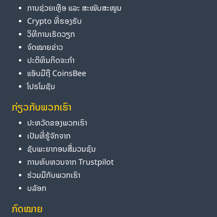
ການຊ່ວຍເຫຼືອ ແລະ ສະໜັບສະໜູນ
Crypto ທີ່ຮອງຮັບ
ວິທີການເຮັດວຽກ
ຈົດໝາຍຂ່າວ
ປະຕິທິນກິດຈະກຳ
ແອັບມືຖື CoinsBee
ໂປຣໂມຊັນ
ກ່ຽວກັບພວກເຮົາ
ປະຫວັດຂອງພວກເຮົາ
ເປັນທີ່ຮູ້ຈັກຈາກ
ຊັບພະຍາກອນສື່ມວນຊົນ
ການທົບທວນຈາກ Trustpilot
ຮ່ວມມືກັບພວກເຮົາ
ບລັອກ
ກົດໝາຍ