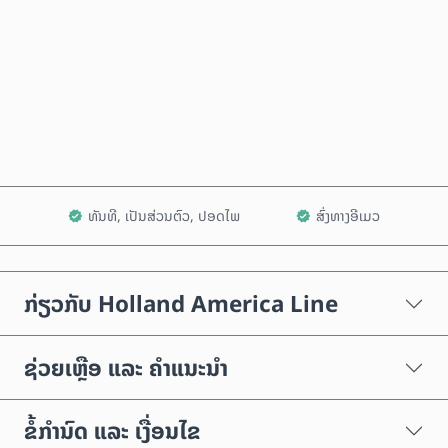
ຊື້ດຽວນີ້
ເພີ່ມໃສ່ລົດເຂັນ
ທັນທີ, ເປັນສ່ວນຕົວ, ປອດໄພ
ສົ່ງທາງອີເມວ
ກ່ຽວກັບ Holland America Line
ຊ່ວຍເຫຼືອ ແລະ ຄຳແນະນຳ
ຂໍ້ກຳນົດ ແລະ ເງື່ອນໄຂ