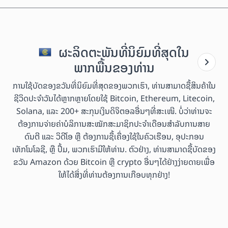
ຜະລິດຕະພັນທີ່ນິຍົມທີ່ສຸດໃນ
ພາກພື້ນຂອງທ່ານ
ການໃຊ້ບັດຂອງຂວັນທີ່ນິຍົມທີ່ສຸດຂອງພວກເຮົາ, ທ່ານສາມາດຊື້ສິນຄ້າໃນ
ຊີວິດປະຈຳວັນໄດ້ຫຼາກຫຼາຍໂດຍໃຊ້ Bitcoin, Ethereum, Litecoin,
Solana, ແລະ 200+ ສະກຸນເງິນດິຈິຕອລອື່ນໆທີ່ສະເໜີ. ບໍ່ວ່າທ່ານຈະ
ຕ້ອງການຈ່າຍຄ່າບໍລິການສະໝັກສະມາຊິກປະຈຳເດືອນສຳລັບການສາຍ
ດົນຕີ ແລະ ວິດີໂອ ຫຼື ຕ້ອງການຊື້ເຄື່ອງໃຊ້ໃນຄົວເຮືອນ, ອຸປະກອນ
ເທັກໂນໂລຊີ, ຫຼື ປຶ້ມ, ພວກເຮົາມີໃຫ້ທ່ານ. ຕົວຢ່າງ, ທ່ານສາມາດຊື້ບັດຂອງ
ຂວັນ Amazon ດ້ວຍ Bitcoin ຫຼື crypto ອື່ນໆໄດ້ຢ່າງງ່າຍດາຍເພື່ອ
ໃຫ້ໄດ້ສິ່ງທີ່ທ່ານຕ້ອງການເກືອບທຸກຢ່າງ!