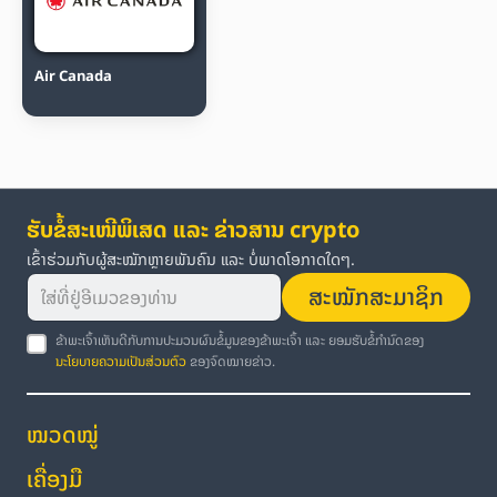
Air Canada
ຮັບຂໍ້ສະເໜີພິເສດ ແລະ ຂ່າວສານ crypto
ເຂົ້າຮ່ວມກັບຜູ້ສະໝັກຫຼາຍພັນຄົນ ແລະ ບໍ່ພາດໂອກາດໃດໆ.
ສະໝັກສະມາຊິກ
ຂ້າພະເຈົ້າເຫັນດີກັບການປະມວນຜົນຂໍ້ມູນຂອງຂ້າພະເຈົ້າ ແລະ ຍອມຮັບຂໍ້ກຳນົດຂອງ
ນະໂຍບາຍຄວາມເປັນສ່ວນຕົວ
ຂອງຈົດໝາຍຂ່າວ.
ໝວດໝູ່
ເຄື່ອງມື