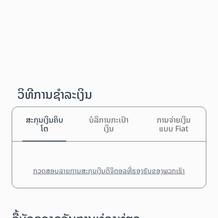
ວິທີການຊຳລະເງິນ
ສະກຸນເງິນຄິບ
ບໍລິການກະເປົາ
ການຈ່າຍເງິນ
ໂຕ
ເງິນ
ແບບ Fiat
ກວດສອບລາຍການສະກຸນເງິນດິຈິຕອລທີ່ຮອງຮັບຂອງພວກເຮົາ