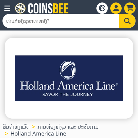
ສິນຄ້າທັງໝົດ
ການທ່ອງທ່ຽວ ແລະ ປະສົບການ
Holland America Line