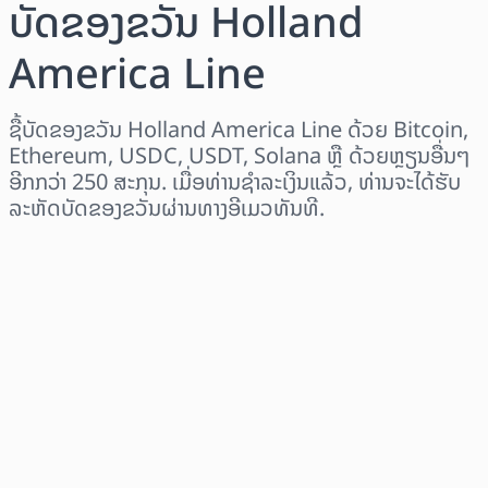
ບັດຂອງຂວັນ Holland
America Line
ຊື້ບັດຂອງຂວັນ Holland America Line ດ້ວຍ Bitcoin,
Ethereum, USDC, USDT, Solana ຫຼື ດ້ວຍຫຼຽນອື່ນໆ
ອີກກວ່າ 250 ສະກຸນ. ເມື່ອທ່ານຊຳລະເງິນແລ້ວ, ທ່ານຈະໄດ້ຮັບ
ລະຫັດບັດຂອງຂວັນຜ່ານທາງອີເມວທັນທີ.
ເລືອກພາກພື້ນ
ເລືອກຈຳນວນເງິນ
ລາຄາປະມານການ