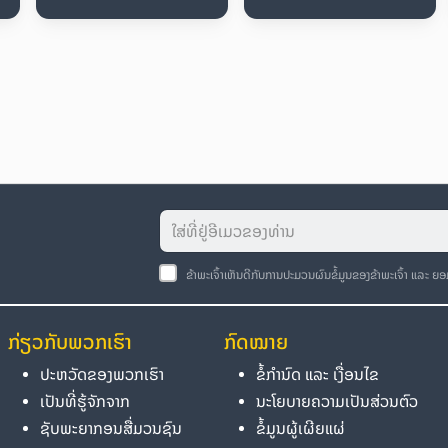
ຂ້າພະເຈົ້າເຫັນດີກັບການປະມວນຜົນຂໍ້ມູນຂອງຂ້າພະເຈົ້າ ແລະ ຍ
ກ່ຽວກັບພວກເຮົາ
ກົດໝາຍ
ປະຫວັດຂອງພວກເຮົາ
ຂໍ້ກຳນົດ ແລະ ເງື່ອນໄຂ
ເປັນທີ່ຮູ້ຈັກຈາກ
ນະໂຍບາຍຄວາມເປັນສ່ວນຕົວ
ຊັບພະຍາກອນສື່ມວນຊົນ
ຂໍ້ມູນຜູ້ເຜີຍແຜ່