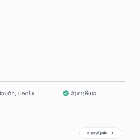
ຊື້ດຽວນີ້
ເພີ່ມໃສ່ລົດເຂັນ
ນສ່ວນຕົວ, ປອດໄພ
ສົ່ງທາງອີເມວ
ສະແດງທັງໝົດ