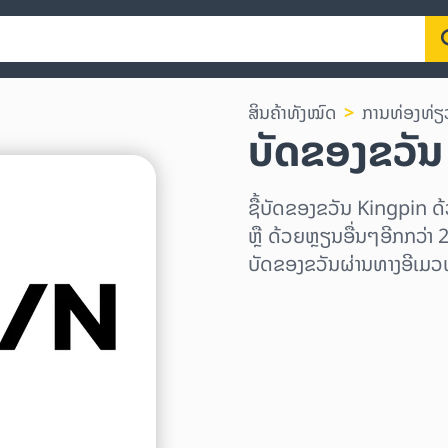
ສິນຄ້າທັງໝົດ
ການທ່ອງທ່ຽ
ບັດຂອງຂວັ
ຊື້ບັດຂອງຂວັນ Kingpin
ຫຼື ດ້ວຍຫຼຽນອື່ນໆອີກກວ່າ 
ບັດຂອງຂວັນຜ່ານທາງອີເມວທ
ເລືອກພາກພື້ນ
ເລືອກຈຳນວນເງິນ