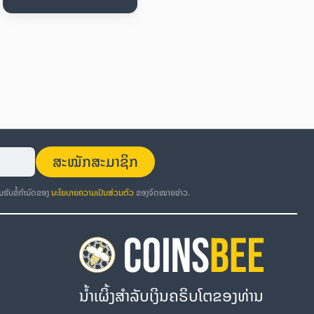
ສະໝັກສະມາຊິກ
ອມຮັບຂໍ້ກຳນົດຂອງ
ນະໂຍບາຍຄວາມເປັນສ່ວນຕົວ
ຂອງຈົດໝາຍຂ່າວ.
ນໍ້າເຜິ້ງສຳລັບເງິນຄຣິບໂຕຂອງທ່ານ