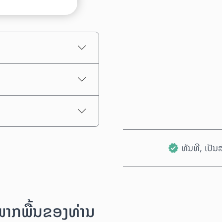
ລາຄາປະມານການ
ທັນທີ, ເປັ
ນພາກພື້ນຂອງທ່ານ