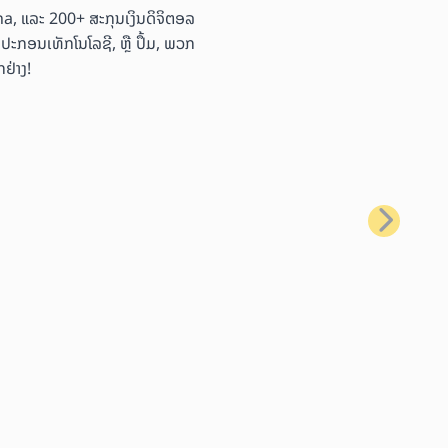
ana, ແລະ 200+ ສະກຸນເງິນດິຈິຕອລ
ອຸປະກອນເທັກໂນໂລຊີ, ຫຼື ປຶ້ມ, ພວກ
ຢ່າງ!
ຕໍ່ໄປ