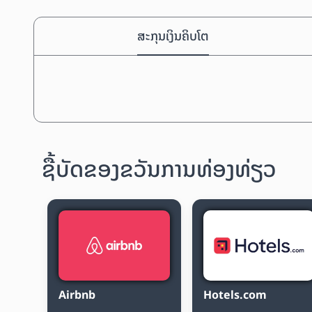
ສະກຸນເງິນຄິບໂຕ
ຊື້ບັດຂອງຂວັນການທ່ອງທ່ຽວ
Airbnb
Hotels.com