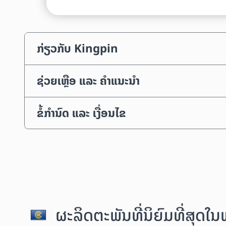
ກ່ຽວກັບ Kingpin
ຊ່ວຍເຫຼືອ ແລະ ຄຳແນະນຳ
ຂໍ້ກຳນົດ ແລະ ເງື່ອນໄຂ
ຜະລິດຕະພັນທີ່ນິຍົມທີ່ສຸດໃ