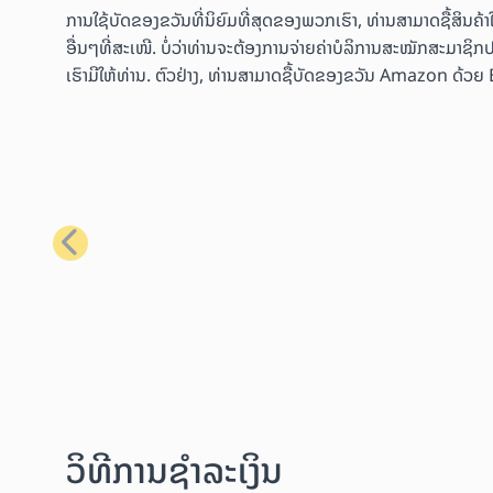
ການໃຊ້ບັດຂອງຂວັນທີ່ນິຍົມທີ່ສຸດຂອງພວກເຮົາ, ທ່ານສາມາດຊື້ສິນ
ອື່ນໆທີ່ສະເໜີ. ບໍ່ວ່າທ່ານຈະຕ້ອງການຈ່າຍຄ່າບໍລິການສະໝັກສະມາຊິກປ
ເຮົາມີໃຫ້ທ່ານ. ຕົວຢ່າງ, ທ່ານສາມາດຊື້ບັດຂອງຂວັນ Amazon ດ້ວຍ Bit
ກ່ອນໜ້າ
ວິທີການຊຳລະເງິນ