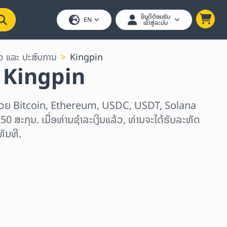
ຍິນດີຕ້ອນຮັບ
EN
ເຂົ້າສູ່ລະບົບ
ວ ແລະ ປະສົບການ
Kingpin
ນ Kingpin
 ດ້ວຍ Bitcoin, Ethereum, USDC, USDT, Solana
250 ສະກຸນ. ເມື່ອທ່ານຊຳລະເງິນແລ້ວ, ທ່ານຈະໄດ້ຮັບລະຫັດ
ັນທີ.