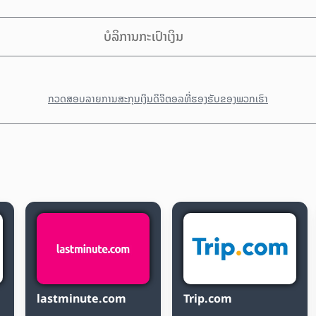
ບໍລິການກະເປົາເງິນ
ກວດສອບລາຍການສະກຸນເງິນດິຈິຕອລທີ່ຮອງຮັບຂອງພວກເຮົາ
lastminute.com
Trip.com