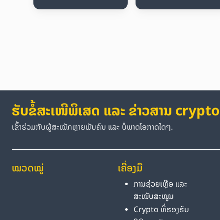
ຮັບຂໍ້ສະເໜີພິເສດ ແລະ ຂ່າວສານ crypto
ເຂົ້າຮ່ວມກັບຜູ້ສະໝັກຫຼາຍພັນຄົນ ແລະ ບໍ່ພາດໂອກາດໃດໆ.
ໝວດໝູ່
ເຄື່ອງມື
ການຊ່ວຍເຫຼືອ ແລະ
ສະໜັບສະໜູນ
Crypto ທີ່ຮອງຮັບ