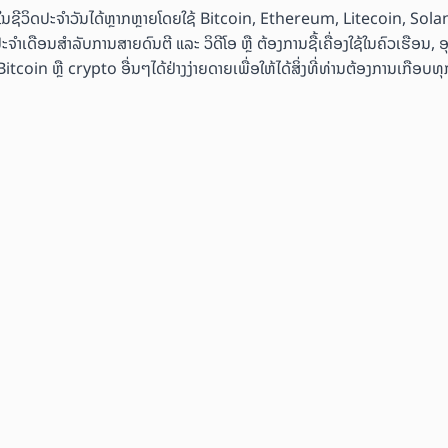
ຄ້າໃນຊີວິດປະຈຳວັນໄດ້ຫຼາກຫຼາຍໂດຍໃຊ້ Bitcoin, Ethereum, Litecoin, Sol
ະຈຳເດືອນສຳລັບການສາຍດົນຕີ ແລະ ວິດີໂອ ຫຼື ຕ້ອງການຊື້ເຄື່ອງໃຊ້ໃນຄົວເຮືອນ, 
coin ຫຼື crypto ອື່ນໆໄດ້ຢ່າງງ່າຍດາຍເພື່ອໃຫ້ໄດ້ສິ່ງທີ່ທ່ານຕ້ອງການເກືອບທຸກ