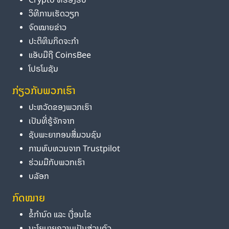
ວິທີການເຮັດວຽກ
ຈົດໝາຍຂ່າວ
ປະຕິທິນກິດຈະກຳ
ແອັບມືຖື CoinsBee
ໂປຣໂມຊັນ
ກ່ຽວກັບພວກເຮົາ
ປະຫວັດຂອງພວກເຮົາ
ເປັນທີ່ຮູ້ຈັກຈາກ
ຊັບພະຍາກອນສື່ມວນຊົນ
ການທົບທວນຈາກ Trustpilot
ຮ່ວມມືກັບພວກເຮົາ
ບລັອກ
ກົດໝາຍ
ຂໍ້ກຳນົດ ແລະ ເງື່ອນໄຂ
ນະໂຍບາຍຄວາມເປັນສ່ວນຕົວ