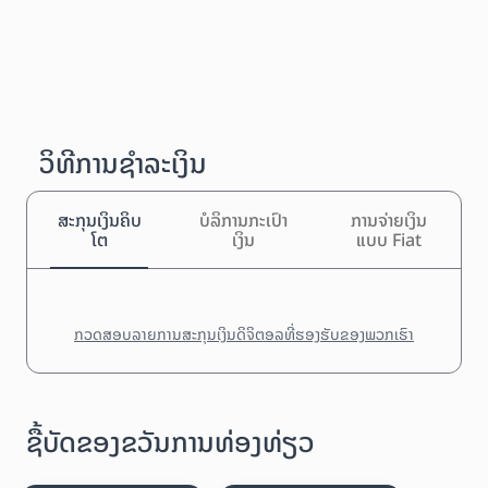
ວິທີການຊຳລະເງິນ
ສະກຸນເງິນຄິບ
ບໍລິການກະເປົາ
ການຈ່າຍເງິນ
ໂຕ
ເງິນ
ແບບ Fiat
ກວດສອບລາຍການສະກຸນເງິນດິຈິຕອລທີ່ຮອງຮັບຂອງພວກເຮົາ
ຊື້ບັດຂອງຂວັນການທ່ອງທ່ຽວ