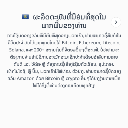
ຜະລິດຕະພັນທີ່ນິຍົມທີ່ສຸດໃນ
ພາກພື້ນຂອງທ່ານ
ການໃຊ້ບັດຂອງຂວັນທີ່ນິຍົມທີ່ສຸດຂອງພວກເຮົາ, ທ່ານສາມາດຊື້ສິນຄ້າໃນ
ຊີວິດປະຈຳວັນໄດ້ຫຼາກຫຼາຍໂດຍໃຊ້ Bitcoin, Ethereum, Litecoin,
Solana, ແລະ 200+ ສະກຸນເງິນດິຈິຕອລອື່ນໆທີ່ສະເໜີ. ບໍ່ວ່າທ່ານຈະ
ຕ້ອງການຈ່າຍຄ່າບໍລິການສະໝັກສະມາຊິກປະຈຳເດືອນສຳລັບການສາຍ
ດົນຕີ ແລະ ວິດີໂອ ຫຼື ຕ້ອງການຊື້ເຄື່ອງໃຊ້ໃນຄົວເຮືອນ, ອຸປະກອນ
ເທັກໂນໂລຊີ, ຫຼື ປຶ້ມ, ພວກເຮົາມີໃຫ້ທ່ານ. ຕົວຢ່າງ, ທ່ານສາມາດຊື້ບັດຂອງ
ຂວັນ Amazon ດ້ວຍ Bitcoin ຫຼື crypto ອື່ນໆໄດ້ຢ່າງງ່າຍດາຍເພື່ອ
ໃຫ້ໄດ້ສິ່ງທີ່ທ່ານຕ້ອງການເກືອບທຸກຢ່າງ!