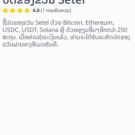
4.0
(
1
ການທົບທວນ
)
ຊື້ບັດຂອງຂວັນ Setel ດ້ວຍ Bitcoin, Ethereum,
USDC, USDT, Solana ຫຼື ດ້ວຍຫຼຽນອື່ນໆອີກກວ່າ 250
ສະກຸນ. ເມື່ອທ່ານຊຳລະເງິນແລ້ວ, ທ່ານຈະໄດ້ຮັບລະຫັດບັດຂອງ
ຂວັນຜ່ານທາງອີເມວທັນທີ.
ເລືອກພາກພື້ນ
ເລືອກຈຳນວນເງິນ
ລາຄາປະມານການ