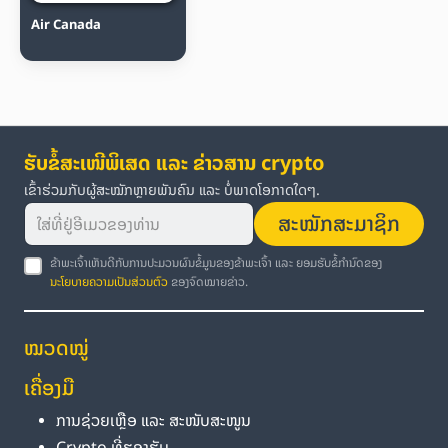
Air Canada
ຮັບຂໍ້ສະເໜີພິເສດ ແລະ ຂ່າວສານ crypto
ເຂົ້າຮ່ວມກັບຜູ້ສະໝັກຫຼາຍພັນຄົນ ແລະ ບໍ່ພາດໂອກາດໃດໆ.
ສະໝັກສະມາຊິກ
ຂ້າພະເຈົ້າເຫັນດີກັບການປະມວນຜົນຂໍ້ມູນຂອງຂ້າພະເຈົ້າ ແລະ ຍອມຮັບຂໍ້ກຳນົດຂອງ
ນະໂຍບາຍຄວາມເປັນສ່ວນຕົວ
ຂອງຈົດໝາຍຂ່າວ.
ໝວດໝູ່
ເຄື່ອງມື
ການຊ່ວຍເຫຼືອ ແລະ ສະໜັບສະໜູນ
Crypto ທີ່ຮອງຮັບ