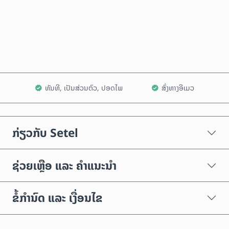
ຊື້ດຽວນີ້
ເພີ່ມໃສ່ລົດເຂັນ
ທັນທີ, ເປັນສ່ວນຕົວ, ປອດໄພ
ສົ່ງທາງອີເມວ
ກ່ຽວກັບ Setel
ຊ່ວຍເຫຼືອ ແລະ ຄຳແນະນຳ
ຂໍ້ກຳນົດ ແລະ ເງື່ອນໄຂ