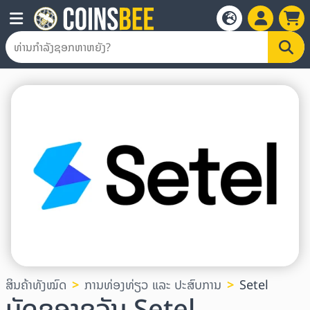
ສິນຄ້າທັງໝົດ
ການທ່ອງທ່ຽວ ແລະ ປະສົບການ
Setel
ບັດຂອງຂວັນ Setel