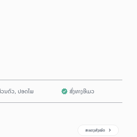
ຊື້ດຽວນີ້
ເພີ່ມໃສ່ລົດເຂັນ
ນສ່ວນຕົວ, ປອດໄພ
ສົ່ງທາງອີເມວ
ສະແດງທັງໝົດ