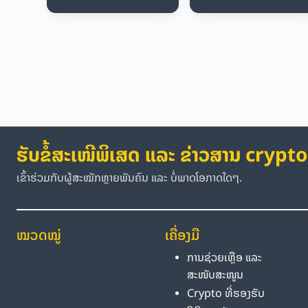
ຮັບຂໍ້ສະເໜີພິເສດ ແລະ ຂ່າວສານ crypto
ເຂົ້າຮ່ວມກັບຜູ້ສະໝັກຫຼາຍພັນຄົນ ແລະ ບໍ່ພາດໂອກາດໃດໆ.
ໝວດໝູ່
ເຄື່ອງມື
ການຊ່ວຍເຫຼືອ ແລະ
ສະໜັບສະໜູນ
Crypto ທີ່ຮອງຮັບ