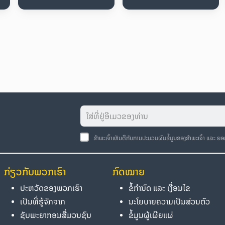
ຂ້າພະເຈົ້າເຫັນດີກັບການປະມວນຜົນຂໍ້ມູນຂອງຂ້າພະເຈົ້າ ແລະ ຍ
ກ່ຽວກັບພວກເຮົາ
ກົດໝາຍ
ປະຫວັດຂອງພວກເຮົາ
ຂໍ້ກຳນົດ ແລະ ເງື່ອນໄຂ
ເປັນທີ່ຮູ້ຈັກຈາກ
ນະໂຍບາຍຄວາມເປັນສ່ວນຕົວ
ຊັບພະຍາກອນສື່ມວນຊົນ
ຂໍ້ມູນຜູ້ເຜີຍແຜ່