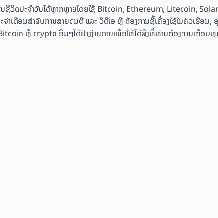
ຄ້າໃນຊີວິດປະຈຳວັນໄດ້ຫຼາກຫຼາຍໂດຍໃຊ້ Bitcoin, Ethereum, Litecoin, Sol
ະຈຳເດືອນສຳລັບການສາຍດົນຕີ ແລະ ວິດີໂອ ຫຼື ຕ້ອງການຊື້ເຄື່ອງໃຊ້ໃນຄົວເຮືອນ, 
coin ຫຼື crypto ອື່ນໆໄດ້ຢ່າງງ່າຍດາຍເພື່ອໃຫ້ໄດ້ສິ່ງທີ່ທ່ານຕ້ອງການເກືອບທຸກ