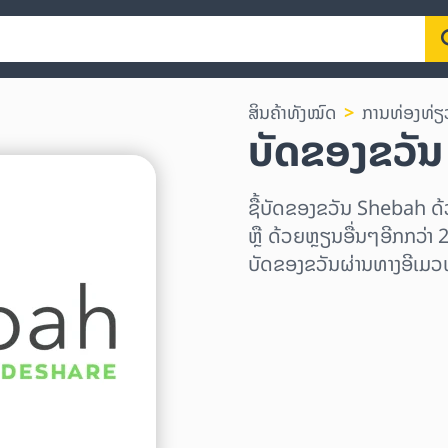
ສິນຄ້າທັງໝົດ
ການທ່ອງທ່ຽ
ບັດຂອງຂວັ
ຊື້ບັດຂອງຂວັນ Shebah 
ຫຼື ດ້ວຍຫຼຽນອື່ນໆອີກກວ່າ 
ບັດຂອງຂວັນຜ່ານທາງອີເມວທ
ເລືອກພາກພື້ນ
ເລືອກຈຳນວນເງິນ