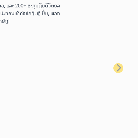
ana, ແລະ 200+ ສະກຸນເງິນດິຈິຕອລ
ອຸປະກອນເທັກໂນໂລຊີ, ຫຼື ປຶ້ມ, ພວກ
ຢ່າງ!
ຕໍ່ໄປ