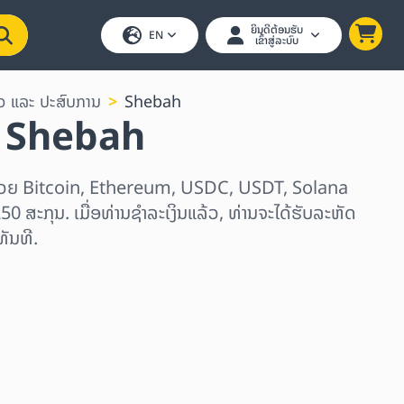
ຍິນດີຕ້ອນຮັບ
EN
ເຂົ້າສູ່ລະບົບ
ວ ແລະ ປະສົບການ
Shebah
ນ Shebah
ດ້ວຍ Bitcoin, Ethereum, USDC, USDT, Solana
250 ສະກຸນ. ເມື່ອທ່ານຊຳລະເງິນແລ້ວ, ທ່ານຈະໄດ້ຮັບລະຫັດ
ັນທີ.