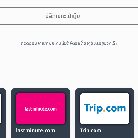
ບໍລິການກະເປົາເງິນ
ກວດສອບລາຍການສະກຸນເງິນດິຈິຕອລທີ່ຮອງຮັບຂອງພວກເຮົາ
lastminute.com
Trip.com