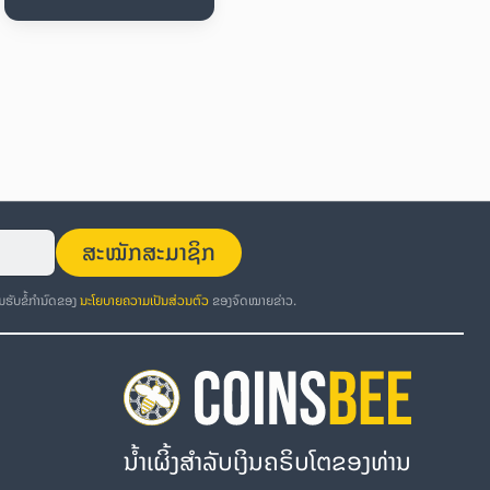
ສະໝັກສະມາຊິກ
ອມຮັບຂໍ້ກຳນົດຂອງ
ນະໂຍບາຍຄວາມເປັນສ່ວນຕົວ
ຂອງຈົດໝາຍຂ່າວ.
ນໍ້າເຜິ້ງສຳລັບເງິນຄຣິບໂຕຂອງທ່ານ