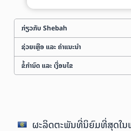
ກ່ຽວກັບ Shebah
ຊ່ວຍເຫຼືອ ແລະ ຄຳແນະນຳ
ຂໍ້ກຳນົດ ແລະ ເງື່ອນໄຂ
ຜະລິດຕະພັນທີ່ນິຍົມທີ່ສຸດໃ