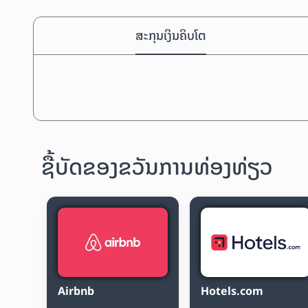
ສະກຸນເງິນຄິບໂຕ
ຊື້ບັດຂອງຂວັນການທ່ອງທ່ຽວ
Airbnb
Hotels.com