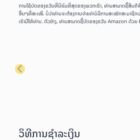
ການໃຊ້ບັດຂອງຂວັນທີ່ນິຍົມທີ່ສຸດຂອງພວກເຮົາ, ທ່ານສາມາດຊື້ສິນ
ອື່ນໆທີ່ສະເໜີ. ບໍ່ວ່າທ່ານຈະຕ້ອງການຈ່າຍຄ່າບໍລິການສະໝັກສະມາຊິກປ
ເຮົາມີໃຫ້ທ່ານ. ຕົວຢ່າງ, ທ່ານສາມາດຊື້ບັດຂອງຂວັນ Amazon ດ້ວຍ Bit
ກ່ອນໜ້າ
ວິທີການຊຳລະເງິນ