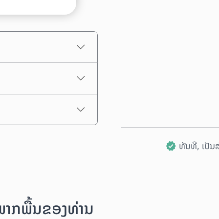
ລາຄາປະມານການ
ທັນທີ, ເປັ
ນພາກພື້ນຂອງທ່ານ