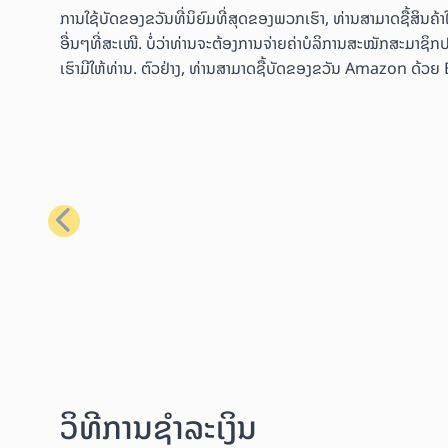
ການໃຊ້ບັດຂອງຂວັນທີ່ນິຍົມທີ່ສຸດຂອງພວກເຮົາ, ທ່ານສາມາດຊື້ສິນ
ອື່ນໆທີ່ສະເໜີ. ບໍ່ວ່າທ່ານຈະຕ້ອງການຈ່າຍຄ່າບໍລິການສະໝັກສະມາຊິກປ
ເຮົາມີໃຫ້ທ່ານ. ຕົວຢ່າງ, ທ່ານສາມາດຊື້ບັດຂອງຂວັນ Amazon ດ້ວຍ Bit
ກ່ອນໜ້າ
ວິທີການຊຳລະເງິນ