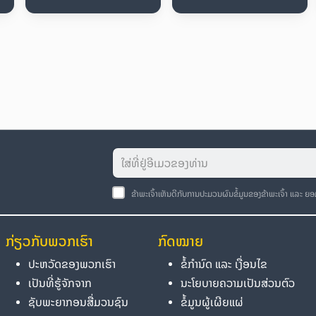
ຂ້າພະເຈົ້າເຫັນດີກັບການປະມວນຜົນຂໍ້ມູນຂອງຂ້າພະເຈົ້າ ແລະ ຍ
ກ່ຽວກັບພວກເຮົາ
ກົດໝາຍ
ປະຫວັດຂອງພວກເຮົາ
ຂໍ້ກຳນົດ ແລະ ເງື່ອນໄຂ
ເປັນທີ່ຮູ້ຈັກຈາກ
ນະໂຍບາຍຄວາມເປັນສ່ວນຕົວ
ຊັບພະຍາກອນສື່ມວນຊົນ
ຂໍ້ມູນຜູ້ເຜີຍແຜ່