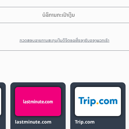
ບໍລິການກະເປົາເງິນ
ກວດສອບລາຍການສະກຸນເງິນດິຈິຕອລທີ່ຮອງຮັບຂອງພວກເຮົາ
lastminute.com
Trip.com