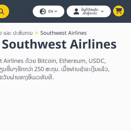
ຍິນດີຕ້ອນຮັບ
EN
ເຂົ້າສູ່ລະບົບ
ວ ແລະ ປະສົບການ
Southwest Airlines
ນ Southwest Airlines
t Airlines ດ້ວຍ Bitcoin, Ethereum, USDC,
ນອື່ນໆອີກກວ່າ 250 ສະກຸນ. ເມື່ອທ່ານຊຳລະເງິນແລ້ວ,
ຂວັນຜ່ານທາງອີເມວທັນທີ.