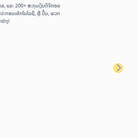
ana, ແລະ 200+ ສະກຸນເງິນດິຈິຕອລ
ອຸປະກອນເທັກໂນໂລຊີ, ຫຼື ປຶ້ມ, ພວກ
ຢ່າງ!
ຕໍ່ໄປ