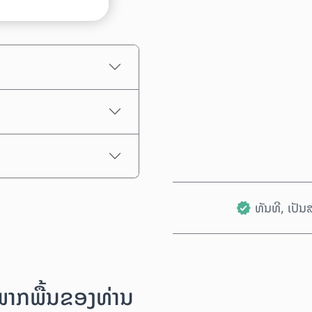
ລາຄາປະມານການ
ທັນທີ, ເປັ
ນພາກພື້ນຂອງທ່ານ