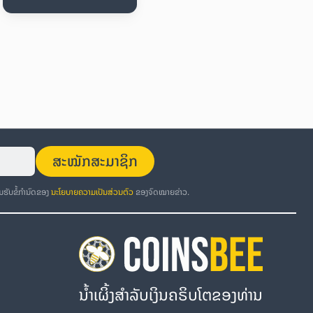
ສະໝັກສະມາຊິກ
ອມຮັບຂໍ້ກຳນົດຂອງ
ນະໂຍບາຍຄວາມເປັນສ່ວນຕົວ
ຂອງຈົດໝາຍຂ່າວ.
ນໍ້າເຜິ້ງສຳລັບເງິນຄຣິບໂຕຂອງທ່ານ