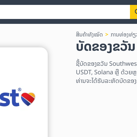
ສິນຄ້າທັງໝົດ
ການທ່ອງທ່ຽ
ບັດຂອງຂວັ
ຊື້ບັດຂອງຂວັນ Southwes
USDT, Solana ຫຼື ດ້ວຍຫຼຽ
ທ່ານຈະໄດ້ຮັບລະຫັດບັດຂອງ
ເລືອກພາກພື້ນ
ເລືອກຈຳນວນເງິນ