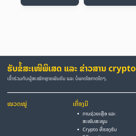
ຮັບຂໍ້ສະເໜີພິເສດ ແລະ ຂ່າວສານ crypto
ເຂົ້າຮ່ວມກັບຜູ້ສະໝັກຫຼາຍພັນຄົນ ແລະ ບໍ່ພາດໂອກາດໃດໆ.
ໝວດໝູ່
ເຄື່ອງມື
ການຊ່ວຍເຫຼືອ ແລະ
ສະໜັບສະໜູນ
Crypto ທີ່ຮອງຮັບ