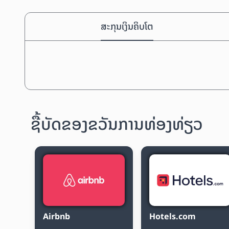
ສະກຸນເງິນຄິບໂຕ
ຊື້ບັດຂອງຂວັນການທ່ອງທ່ຽວ
Airbnb
Hotels.com