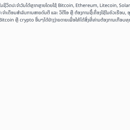
ຄ້າໃນຊີວິດປະຈຳວັນໄດ້ຫຼາກຫຼາຍໂດຍໃຊ້ Bitcoin, Ethereum, Litecoin, Sol
ະຈຳເດືອນສຳລັບການສາຍດົນຕີ ແລະ ວິດີໂອ ຫຼື ຕ້ອງການຊື້ເຄື່ອງໃຊ້ໃນຄົວເຮືອນ, 
coin ຫຼື crypto ອື່ນໆໄດ້ຢ່າງງ່າຍດາຍເພື່ອໃຫ້ໄດ້ສິ່ງທີ່ທ່ານຕ້ອງການເກືອບທຸກ