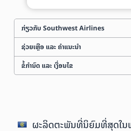
ກ່ຽວກັບ Southwest Airlines
ຊ່ວຍເຫຼືອ ແລະ ຄຳແນະນຳ
ຂໍ້ກຳນົດ ແລະ ເງື່ອນໄຂ
ຜະລິດຕະພັນທີ່ນິຍົມທີ່ສຸດໃ