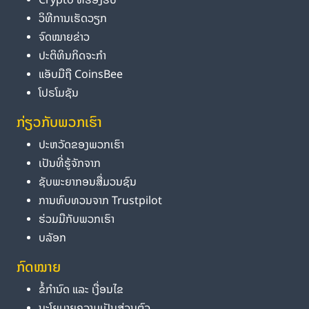
ວິທີການເຮັດວຽກ
ຈົດໝາຍຂ່າວ
ປະຕິທິນກິດຈະກຳ
ແອັບມືຖື CoinsBee
ໂປຣໂມຊັນ
ກ່ຽວກັບພວກເຮົາ
ປະຫວັດຂອງພວກເຮົາ
ເປັນທີ່ຮູ້ຈັກຈາກ
ຊັບພະຍາກອນສື່ມວນຊົນ
ການທົບທວນຈາກ Trustpilot
ຮ່ວມມືກັບພວກເຮົາ
ບລັອກ
ກົດໝາຍ
ຂໍ້ກຳນົດ ແລະ ເງື່ອນໄຂ
ນະໂຍບາຍຄວາມເປັນສ່ວນຕົວ