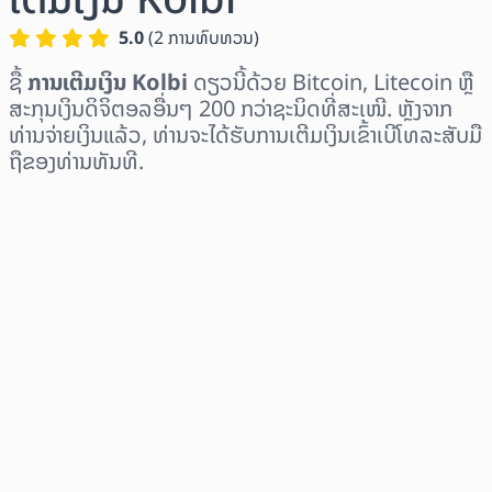
5.0
(
2
ການທົບທວນ
)
ຊື້
ການເຕີມເງິນ Kolbi
ດຽວນີ້ດ້ວຍ Bitcoin, Litecoin ຫຼື
ສະກຸນເງິນດິຈິຕອລອື່ນໆ 200 ກວ່າຊະນິດທີ່ສະເໜີ. ຫຼັງຈາກ
ທ່ານຈ່າຍເງິນແລ້ວ, ທ່ານຈະໄດ້ຮັບການເຕີມເງິນເຂົ້າເບີໂທລະສັບມື
ຖືຂອງທ່ານທັນທີ.
ເລືອກພາກພື້ນ
ເລືອກຈຳນວນເງິນ
ລາຄາປະມານການ