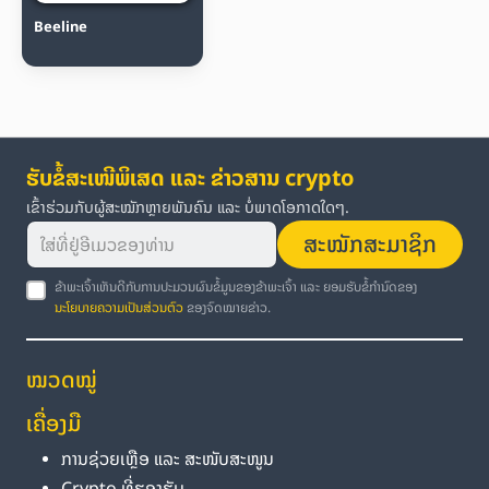
Beeline
ຮັບຂໍ້ສະເໜີພິເສດ ແລະ ຂ່າວສານ crypto
ເຂົ້າຮ່ວມກັບຜູ້ສະໝັກຫຼາຍພັນຄົນ ແລະ ບໍ່ພາດໂອກາດໃດໆ.
ສະໝັກສະມາຊິກ
ຂ້າພະເຈົ້າເຫັນດີກັບການປະມວນຜົນຂໍ້ມູນຂອງຂ້າພະເຈົ້າ ແລະ ຍອມຮັບຂໍ້ກຳນົດຂອງ
ນະໂຍບາຍຄວາມເປັນສ່ວນຕົວ
ຂອງຈົດໝາຍຂ່າວ.
ໝວດໝູ່
ເຄື່ອງມື
ການຊ່ວຍເຫຼືອ ແລະ ສະໜັບສະໜູນ
Crypto ທີ່ຮອງຮັບ