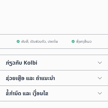
ຊື້ດຽວນີ້
ເພີ່ມໃສ່ລົດເຂັນ
ທັນທີ, ເປັນສ່ວນຕົວ, ປອດໄພ
ສົ່ງທາງອີເມວ
ກ່ຽວກັບ Kolbi
ຊ່ວຍເຫຼືອ ແລະ ຄຳແນະນຳ
ຂໍ້ກຳນົດ ແລະ ເງື່ອນໄຂ