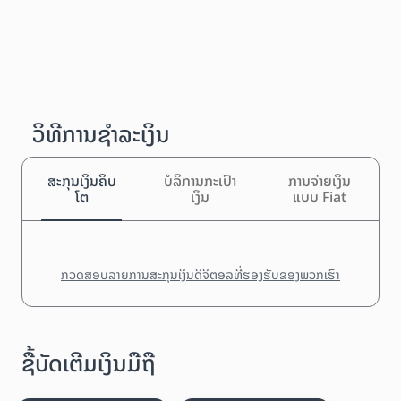
ວິທີການຊຳລະເງິນ
ສະກຸນເງິນຄິບ
ບໍລິການກະເປົາ
ການຈ່າຍເງິນ
ໂຕ
ເງິນ
ແບບ Fiat
ກວດສອບລາຍການສະກຸນເງິນດິຈິຕອລທີ່ຮອງຮັບຂອງພວກເຮົາ
ຊື້ບັດເຕີມເງິນມືຖື