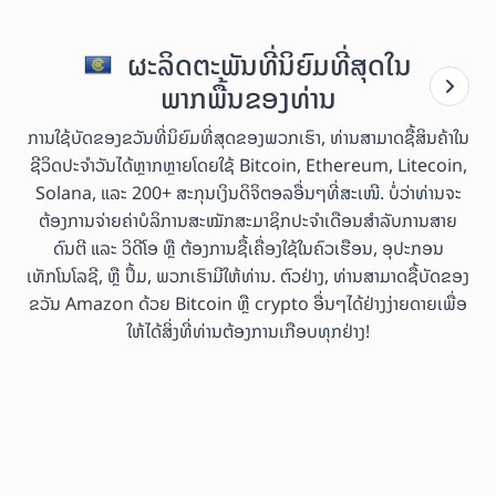
ຜະລິດຕະພັນທີ່ນິຍົມທີ່ສຸດໃນ
ພາກພື້ນຂອງທ່ານ
ການໃຊ້ບັດຂອງຂວັນທີ່ນິຍົມທີ່ສຸດຂອງພວກເຮົາ, ທ່ານສາມາດຊື້ສິນຄ້າໃນ
ຊີວິດປະຈຳວັນໄດ້ຫຼາກຫຼາຍໂດຍໃຊ້ Bitcoin, Ethereum, Litecoin,
Solana, ແລະ 200+ ສະກຸນເງິນດິຈິຕອລອື່ນໆທີ່ສະເໜີ. ບໍ່ວ່າທ່ານຈະ
ຕ້ອງການຈ່າຍຄ່າບໍລິການສະໝັກສະມາຊິກປະຈຳເດືອນສຳລັບການສາຍ
ດົນຕີ ແລະ ວິດີໂອ ຫຼື ຕ້ອງການຊື້ເຄື່ອງໃຊ້ໃນຄົວເຮືອນ, ອຸປະກອນ
ເທັກໂນໂລຊີ, ຫຼື ປຶ້ມ, ພວກເຮົາມີໃຫ້ທ່ານ. ຕົວຢ່າງ, ທ່ານສາມາດຊື້ບັດຂອງ
ຂວັນ Amazon ດ້ວຍ Bitcoin ຫຼື crypto ອື່ນໆໄດ້ຢ່າງງ່າຍດາຍເພື່ອ
ໃຫ້ໄດ້ສິ່ງທີ່ທ່ານຕ້ອງການເກືອບທຸກຢ່າງ!