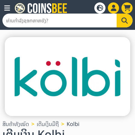
ສິນຄ້າທັງໝົດ
ເຕີມເງິນມືຖື
Kolbi
ເຕີມເງິນ Kolbi