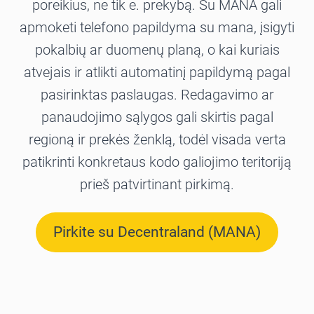
poreikius, ne tik e. prekybą. Su MANA gali
apmoketi telefono papildyma su mana, įsigyti
pokalbių ar duomenų planą, o kai kuriais
atvejais ir atlikti automatinį papildymą pagal
pasirinktas paslaugas. Redagavimo ar
panaudojimo sąlygos gali skirtis pagal
regioną ir prekės ženklą, todėl visada verta
patikrinti konkretaus kodo galiojimo teritoriją
prieš patvirtinant pirkimą.
Pirkite su Decentraland (MANA)