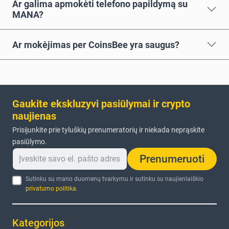
Ar galima apmokėti telefono papildymą su
MANA?
Ar mokėjimas per CoinsBee yra saugus?
Gaukite ekskluzyvi pasiūlymai ir crypto
naujienas
Prisijunkite prie tyluškių prenumeratorių ir niekada neprąskite
pasiūlymo.
Prenumeruoti
Sutinku su mano duomenų tvarkymu ir sutinku su naujienlaiškio
privatumo politika
.
Kategorijos