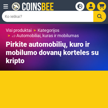
Visi produktai
Kategorijos
Automobiliai, kuras ir mobilumas
Pirkite automobilių, kuro ir
mobilumo dovanų korteles su
kripto