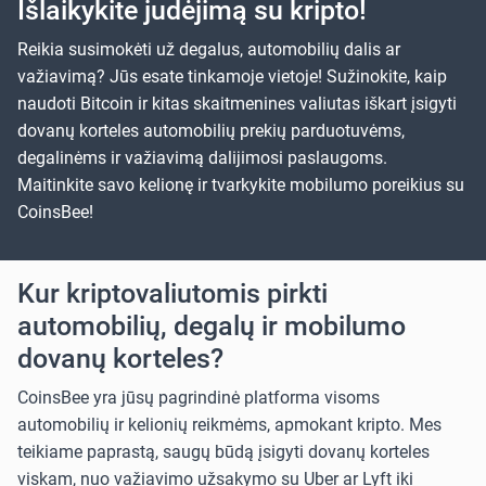
Išlaikykite judėjimą su kripto!
Reikia susimokėti už degalus, automobilių dalis ar
važiavimą? Jūs esate tinkamoje vietoje! Sužinokite, kaip
naudoti Bitcoin ir kitas skaitmenines valiutas iškart įsigyti
dovanų korteles automobilių prekių parduotuvėms,
degalinėms ir važiavimą dalijimosi paslaugoms.
Maitinkite savo kelionę ir tvarkykite mobilumo poreikius su
CoinsBee!
Kur kriptovaliutomis pirkti
automobilių, degalų ir mobilumo
dovanų korteles?
CoinsBee yra jūsų pagrindinė platforma visoms
automobilių ir kelionių reikmėms, apmokant kripto. Mes
teikiame paprastą, saugų būdą įsigyti dovanų korteles
viskam, nuo važiavimo užsakymo su
Uber
ar
Lyft
iki