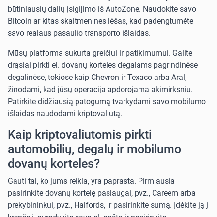
būtiniausių dalių įsigijimo iš
AutoZone
. Naudokite savo
Bitcoin ar kitas skaitmenines lėšas, kad padengtumėte
savo realaus pasaulio transporto išlaidas.
Mūsų platforma sukurta greičiui ir patikimumui. Galite
drąsiai pirkti el. dovanų korteles degalams pagrindinėse
degalinėse, tokiose kaip
Chevron ir Texaco
arba
Aral
,
žinodami, kad jūsų operacija apdorojama akimirksniu.
Patirkite didžiausią patogumą tvarkydami savo mobilumo
išlaidas naudodami kriptovaliutą.
Kaip kriptovaliutomis pirkti
automobilių, degalų ir mobilumo
dovanų korteles?
Gauti tai, ko jums reikia, yra paprasta. Pirmiausia
pasirinkite dovanų kortelę paslaugai, pvz.,
Careem
arba
prekybininkui, pvz.,
Halfords
, ir pasirinkite sumą. Įdėkite ją į