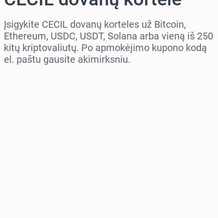
Įsigykite CECIL dovanų korteles už Bitcoin,
Ethereum, USDC, USDT, Solana arba vieną iš 250
kitų kriptovaliutų. Po apmokėjimo kupono kodą
el. paštu gausite akimirksniu.
Pasirinkite regioną
Pasirinkite sumą
Numatoma kaina
Pirkti dabar