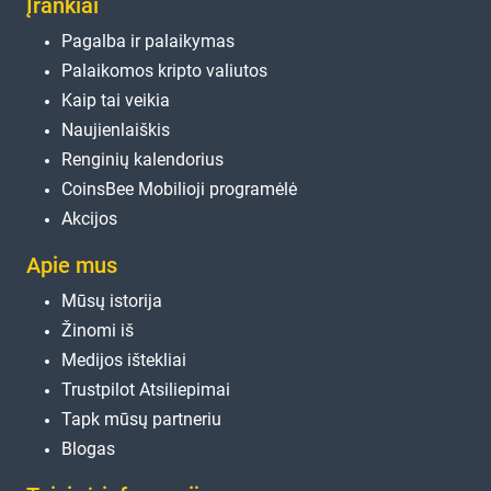
Įrankiai
Pagalba ir palaikymas
Palaikomos kripto valiutos
Kaip tai veikia
Naujienlaiškis
Renginių kalendorius
CoinsBee Mobilioji programėlė
Akcijos
Apie mus
Mūsų istorija
Žinomi iš
Medijos ištekliai
Trustpilot Atsiliepimai
Tapk mūsų partneriu
Blogas