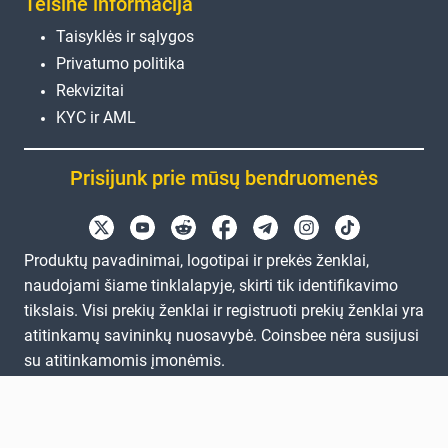
Teisinė informacija
Taisyklės ir sąlygos
Privatumo politika
Rekvizitai
KYC ir AML
Prisijunk prie mūsų bendruomenės
Produktų pavadinimai, logotipai ir prekės ženklai,
naudojami šiame tinklalapyje, skirti tik identifikavimo
tikslais. Visi prekių ženklai ir registruoti prekių ženklai yra
atitinkamų savininkų nuosavybė. Coinsbee nėra susijusi
su atitinkamomis įmonėmis.
EN
GB