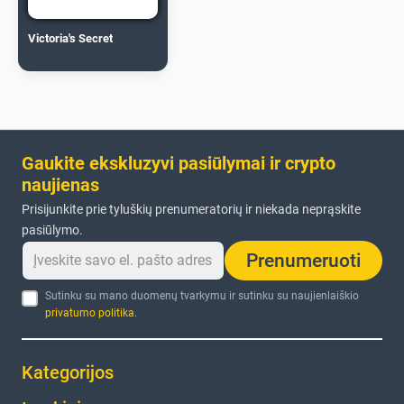
Victoria's Secret
Gaukite ekskluzyvi pasiūlymai ir crypto
naujienas
Prisijunkite prie tyluškių prenumeratorių ir niekada neprąskite
pasiūlymo.
Prenumeruoti
Sutinku su mano duomenų tvarkymu ir sutinku su naujienlaiškio
privatumo politika
.
Kategorijos