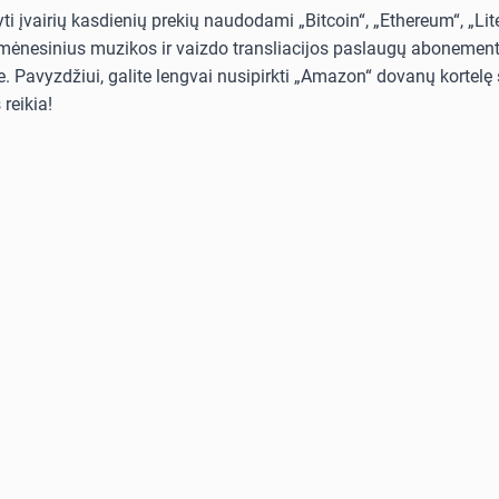
i įvairių kasdienių prekių naudodami „Bitcoin“, „Ethereum“, „Lit
i mėnesinius muzikos ir vaizdo transliacijos paslaugų abonementus
. Pavyzdžiui, galite lengvai nusipirkti „Amazon“ dovanų kortelę s
reikia!