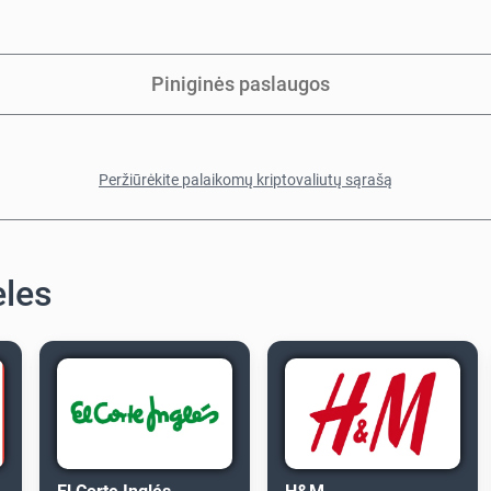
Piniginės paslaugos
Peržiūrėkite palaikomų kriptovaliutų sąrašą
eles