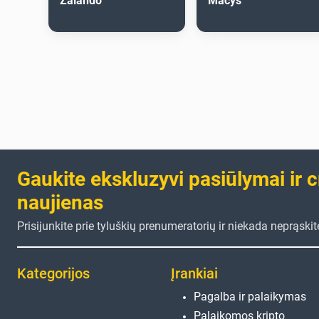
Zalando
Macys
Gaukite ekskluzyvi pasiūlymai ir 
naujienas
Prisijunkite prie tyluškių prenumeratorių ir niekada neprąski
Kategorijos
Įrankiai
Pagalba ir palaikymas
Palaikomos kripto