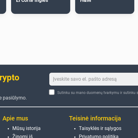
El Corte Inglés
H&M
crypto
Sutinku su mano duomenų tvarkymu ir sutinku s
te pasiūlymo.
Apie mus
Teisinė informacija
Mūsų istorija
Taisyklės ir sąlygos
Žinomi iš
Privatumo politika