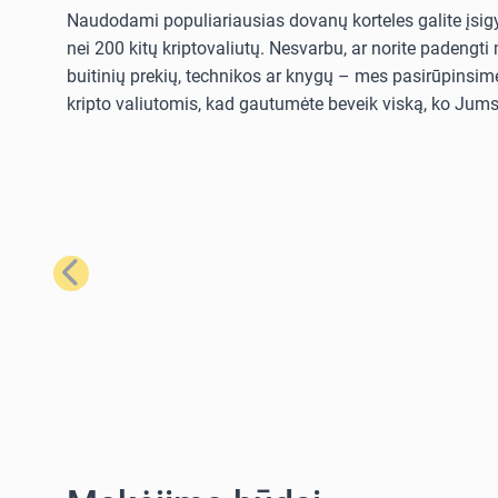
Naudodami populiariausias dovanų korteles galite įsigyt
nei 200 kitų kriptovaliutų. Nesvarbu, ar norite padengt
buitinių prekių, technikos ar knygų – mes pasirūpinsime
kripto valiutomis, kad gautumėte beveik viską, ko Jums 
Ankstesnis