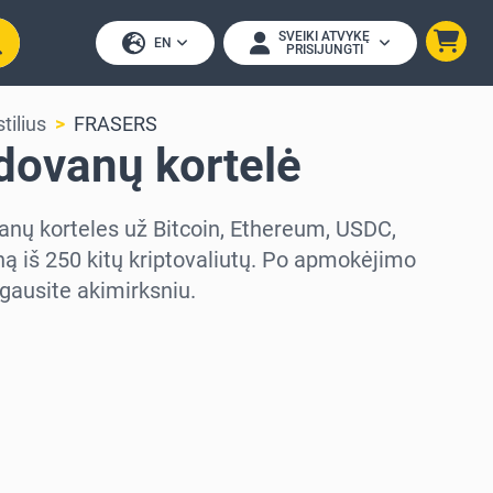
SVEIKI ATVYKĘ
EN
PRISIJUNGTI
tilius
FRASERS
ovanų kortelė
anų korteles už Bitcoin, Ethereum, USDC,
ą iš 250 kitų kriptovaliutų. Po apmokėjimo
gausite akimirksniu.