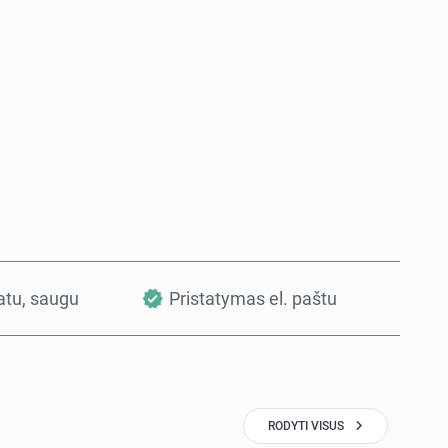
Pirkti dabar
Į krepšelį
vatu, saugu
Pristatymas el. paštu
RODYTI VISUS