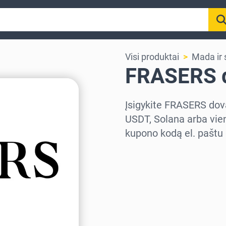
Visi produktai
Mada ir s
FRASERS d
Įsigykite FRASERS dov
USDT, Solana arba vien
kupono kodą el. paštu 
Pasirinkite regioną
Pasirinkite sumą