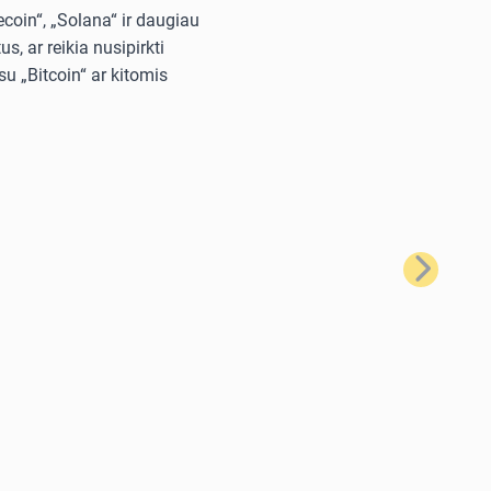
ecoin“, „Solana“ ir daugiau
, ar reikia nusipirkti
u „Bitcoin“ ar kitomis
Kitas