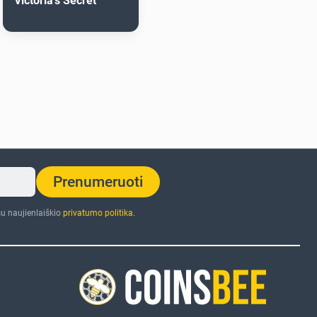
Victoria's Secret
Prenumeruoti
u naujienlaiškio
privatumo politika
.