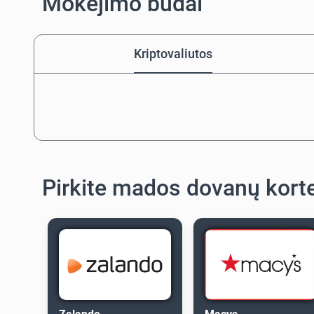
Mokėjimo būdai
Kriptovaliutos
Pirkite mados dovanų kort