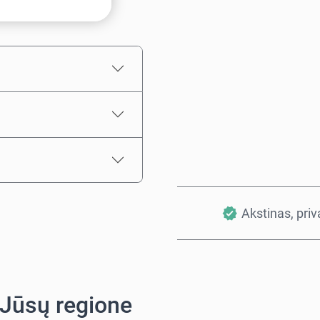
Numatoma kaina
Akstinas, pri
 Jūsų regione