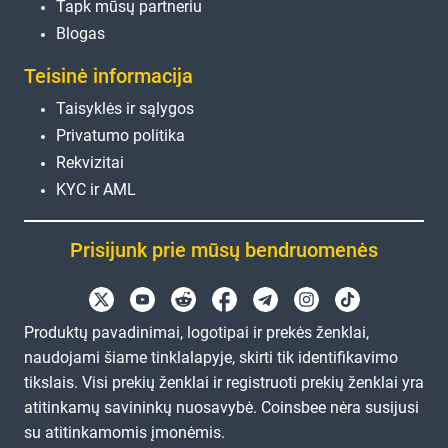
Tapk mūsų partneriu
Blogas
Teisinė informacija
Taisyklės ir sąlygos
Privatumo politika
Rekvizitai
KYC ir AML
Prisijunk prie mūsų bendruomenės
Produktų pavadinimai, logotipai ir prekės ženklai,
naudojami šiame tinklalapyje, skirti tik identifikavimo
tikslais. Visi prekių ženklai ir registruoti prekių ženklai yra
atitinkamų savininkų nuosavybė. Coinsbee nėra susijusi
su atitinkamomis įmonėmis.