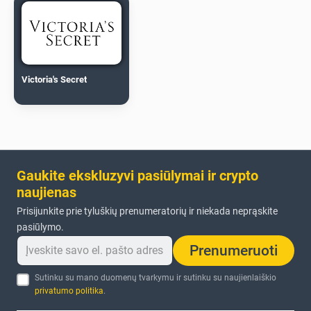
Victoria's Secret
Gaukite ekskluzyvi pasiūlymai ir crypto
naujienas
Prisijunkite prie tyluškių prenumeratorių ir niekada neprąskite
pasiūlymo.
Prenumeruoti
Sutinku su mano duomenų tvarkymu ir sutinku su naujienlaiškio
privatumo politika
.