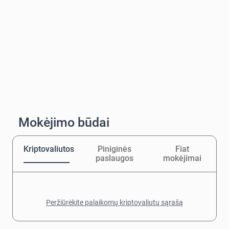
Mokėjimo būdai
Kriptovaliutos
Piniginės
Fiat
paslaugos
mokėjimai
Peržiūrėkite palaikomų kriptovaliutų sąrašą