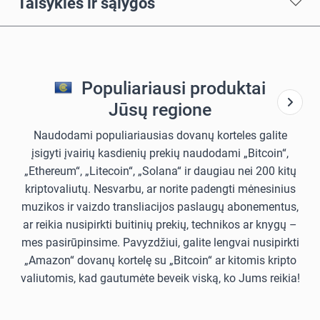
Taisyklės ir sąlygos
Populiariausi produktai
Jūsų regione
Naudodami populiariausias dovanų korteles galite
įsigyti įvairių kasdienių prekių naudodami „Bitcoin“,
„Ethereum“, „Litecoin“, „Solana“ ir daugiau nei 200 kitų
kriptovaliutų. Nesvarbu, ar norite padengti mėnesinius
muzikos ir vaizdo transliacijos paslaugų abonementus,
ar reikia nusipirkti buitinių prekių, technikos ar knygų –
mes pasirūpinsime. Pavyzdžiui, galite lengvai nusipirkti
„Amazon“ dovanų kortelę su „Bitcoin“ ar kitomis kripto
valiutomis, kad gautumėte beveik viską, ko Jums reikia!