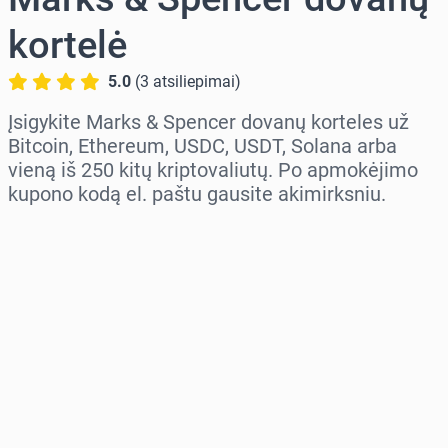
kortelė
5.0
(
3
atsiliepimai
)
Įsigykite Marks & Spencer dovanų korteles už
Bitcoin, Ethereum, USDC, USDT, Solana arba
vieną iš 250 kitų kriptovaliutų. Po apmokėjimo
kupono kodą el. paštu gausite akimirksniu.
Pasirinkite regioną
Pasirinkite sumą
Numatoma kaina