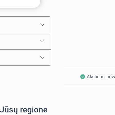
Numatoma kaina
Akstinas, pri
 Jūsų regione