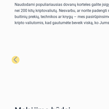
Naudodami populiariausias dovanų korteles galite įsigyt
nei 200 kitų kriptovaliutų. Nesvarbu, ar norite padengt
buitinių prekių, technikos ar knygų – mes pasirūpinsime
kripto valiutomis, kad gautumėte beveik viską, ko Jums 
Ankstesnis