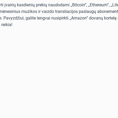
i įvairių kasdienių prekių naudodami „Bitcoin“, „Ethereum“, „Lit
i mėnesinius muzikos ir vaizdo transliacijos paslaugų abonementus
. Pavyzdžiui, galite lengvai nusipirkti „Amazon“ dovanų kortelę s
reikia!