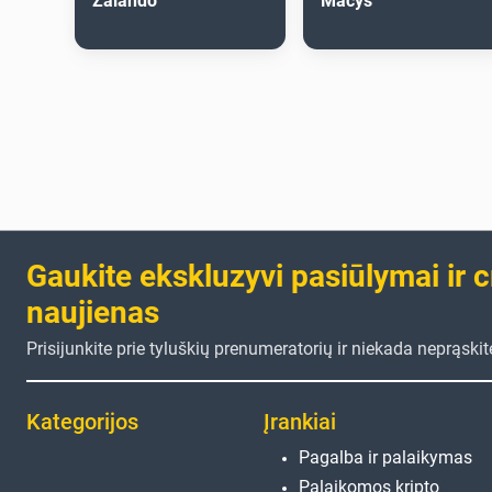
Zalando
Macys
Gaukite ekskluzyvi pasiūlymai ir 
naujienas
Prisijunkite prie tyluškių prenumeratorių ir niekada neprąski
Kategorijos
Įrankiai
Pagalba ir palaikymas
Palaikomos kripto