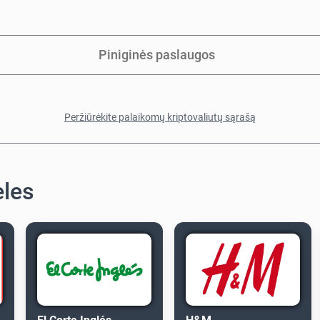
Piniginės paslaugos
Peržiūrėkite palaikomų kriptovaliutų sąrašą
eles