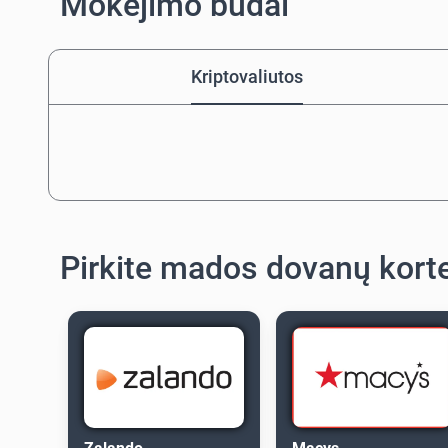
Mokėjimo būdai
Kriptovaliutos
Pirkite mados dovanų kort