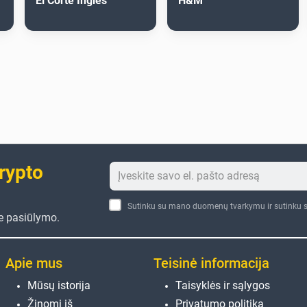
El Corte Inglés
H&M
crypto
Sutinku su mano duomenų tvarkymu ir sutinku s
te pasiūlymo.
Apie mus
Teisinė informacija
Mūsų istorija
Taisyklės ir sąlygos
Žinomi iš
Privatumo politika