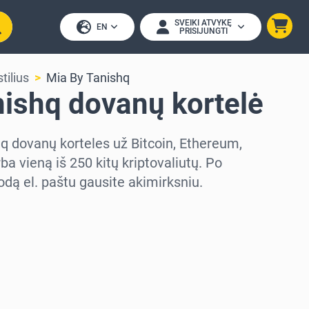
SVEIKI ATVYKĘ
EN
PRISIJUNGTI
tilius
Mia By Tanishq
nishq dovanų kortelė
hq dovanų korteles už Bitcoin, Ethereum,
a vieną iš 250 kitų kriptovaliutų. Po
ą el. paštu gausite akimirksniu.