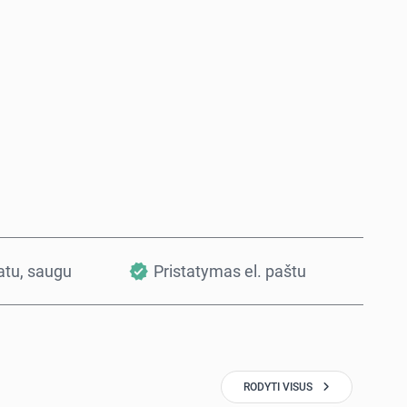
Pirkti dabar
Į krepšelį
vatu, saugu
Pristatymas el. paštu
RODYTI VISUS