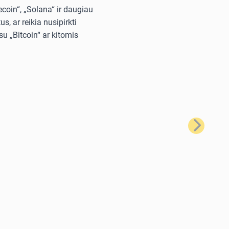
ecoin“, „Solana“ ir daugiau
, ar reikia nusipirkti
u „Bitcoin“ ar kitomis
Kitas