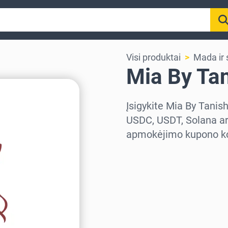
Visi produktai
Mada ir s
Mia By Ta
Įsigykite Mia By Tanis
USDC, USDT, Solana arb
apmokėjimo kupono kod
Pasirinkite regioną
Pasirinkite sumą