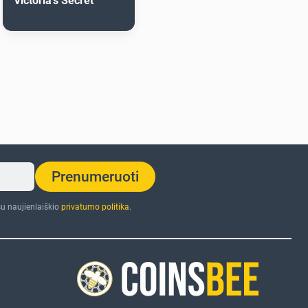
Victoria's Secret
Prenumeruoti
u naujienlaiškio
privatumo politika
.