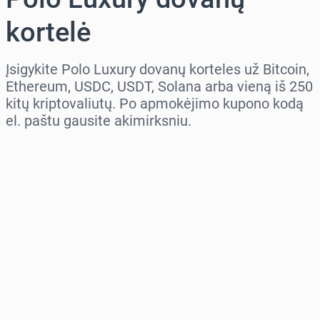
kortelė
Įsigykite Polo Luxury dovanų korteles už Bitcoin,
Ethereum, USDC, USDT, Solana arba vieną iš 250
kitų kriptovaliutų. Po apmokėjimo kupono kodą
el. paštu gausite akimirksniu.
Pasirinkite regioną
Pasirinkite sumą
Numatoma kaina