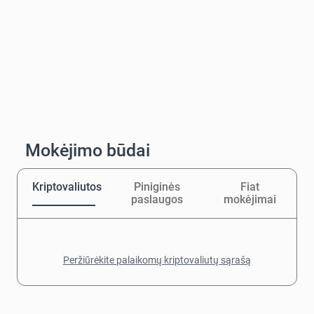
Mokėjimo būdai
Kriptovaliutos
Piniginės
Fiat
paslaugos
mokėjimai
Peržiūrėkite palaikomų kriptovaliutų sąrašą