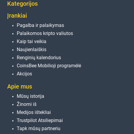
Kategorijos
Įrankiai
Pagalba ir palaikymas
Palaikomos kripto valiutos
Kaip tai veikia
Naujienlaiškis
Renginių kalendorius
CoinsBee Mobilioji programėlė
Akcijos
Apie mus
Mūsų istorija
Žinomi iš
Medijos ištekliai
Trustpilot Atsiliepimai
Tapk mūsų partneriu