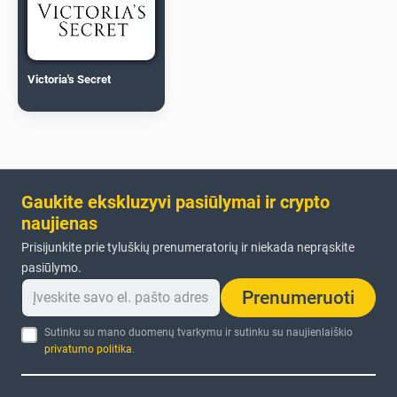
Victoria's Secret
Gaukite ekskluzyvi pasiūlymai ir crypto
naujienas
Prisijunkite prie tyluškių prenumeratorių ir niekada neprąskite
pasiūlymo.
Prenumeruoti
Sutinku su mano duomenų tvarkymu ir sutinku su naujienlaiškio
privatumo politika
.