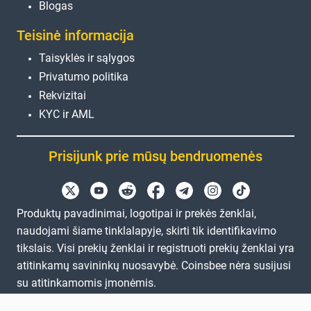
Blogas
Teisinė informacija
Taisyklės ir sąlygos
Privatumo politika
Rekvizitai
KYC ir AML
Prisijunk prie mūsų bendruomenės
Produktų pavadinimai, logotipai ir prekės ženklai,
naudojami šiame tinklalapyje, skirti tik identifikavimo
tikslais. Visi prekių ženklai ir registruoti prekių ženklai yra
atitinkamų savininkų nuosavybė. Coinsbee nėra susijusi
su atitinkamomis įmonėmis.