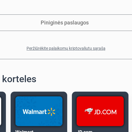
Piniginės paslaugos
Peržiūrėkite palaikomų kriptovaliutų sąrašą
 korteles