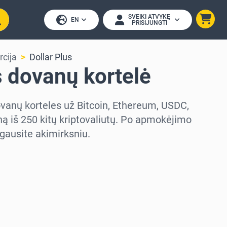
SVEIKI ATVYKĘ
EN
PRISIJUNGTI
rcija
Dollar Plus
s dovanų kortelė
dovanų korteles už Bitcoin, Ethereum, USDC,
ą iš 250 kitų kriptovaliutų. Po apmokėjimo
gausite akimirksniu.