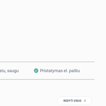
Pirkti dabar
Į krepšelį
vatu, saugu
Pristatymas el. paštu
RODYTI VISUS