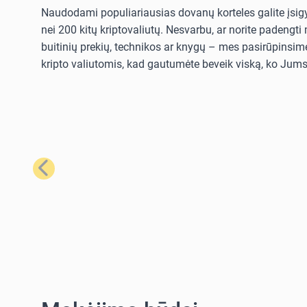
Naudodami populiariausias dovanų korteles galite įsigyt
nei 200 kitų kriptovaliutų. Nesvarbu, ar norite padengt
buitinių prekių, technikos ar knygų – mes pasirūpinsime
kripto valiutomis, kad gautumėte beveik viską, ko Jums 
Ankstesnis