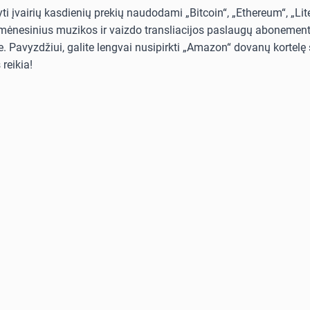
i įvairių kasdienių prekių naudodami „Bitcoin“, „Ethereum“, „Lit
i mėnesinius muzikos ir vaizdo transliacijos paslaugų abonementus
. Pavyzdžiui, galite lengvai nusipirkti „Amazon“ dovanų kortelę s
reikia!