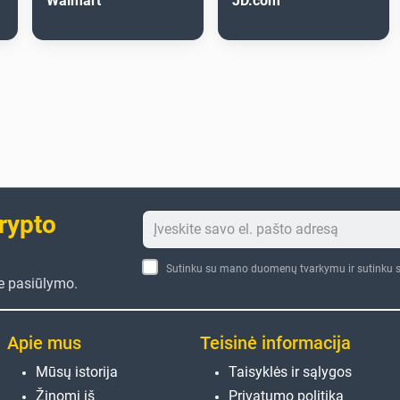
Walmart
JD.com
crypto
Sutinku su mano duomenų tvarkymu ir sutinku s
te pasiūlymo.
Apie mus
Teisinė informacija
Mūsų istorija
Taisyklės ir sąlygos
Žinomi iš
Privatumo politika