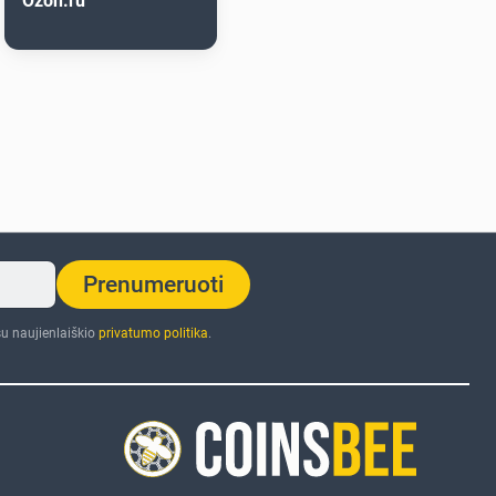
Ozon.ru
Prenumeruoti
u naujienlaiškio
privatumo politika
.