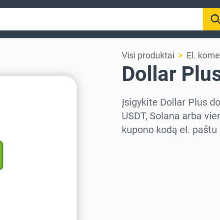
Visi produktai
El. kome
Dollar Plu
Įsigykite Dollar Plus 
USDT, Solana arba vien
kupono kodą el. paštu 
Pasirinkite regioną
Pasirinkite sumą