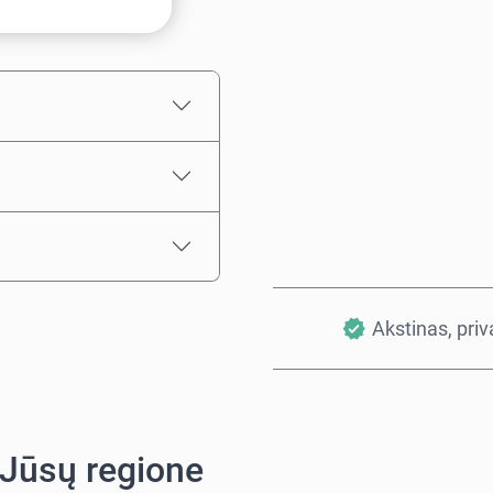
Numatoma kaina
Akstinas, pri
 Jūsų regione