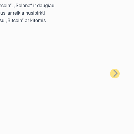
ecoin“, „Solana“ ir daugiau
, ar reikia nusipirkti
u „Bitcoin“ ar kitomis
Kitas