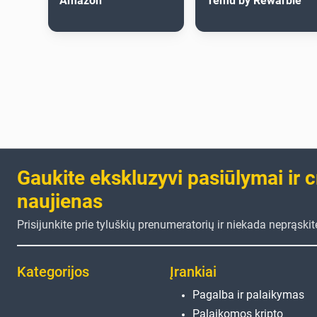
Amazon
Temu by Rewarble
Gaukite ekskluzyvi pasiūlymai ir 
naujienas
Prisijunkite prie tyluškių prenumeratorių ir niekada neprąski
Kategorijos
Įrankiai
Pagalba ir palaikymas
Palaikomos kripto