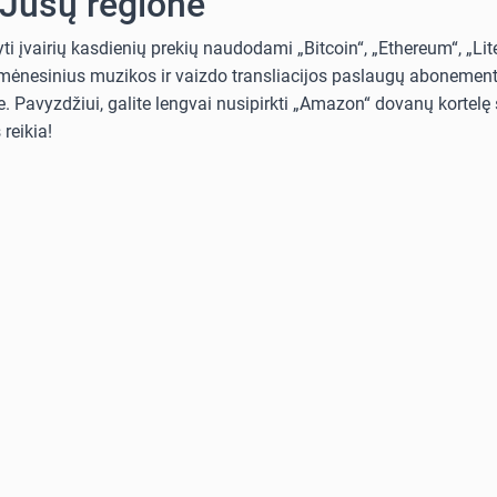
 Jūsų regione
i įvairių kasdienių prekių naudodami „Bitcoin“, „Ethereum“, „Lit
i mėnesinius muzikos ir vaizdo transliacijos paslaugų abonementus
. Pavyzdžiui, galite lengvai nusipirkti „Amazon“ dovanų kortelę s
reikia!