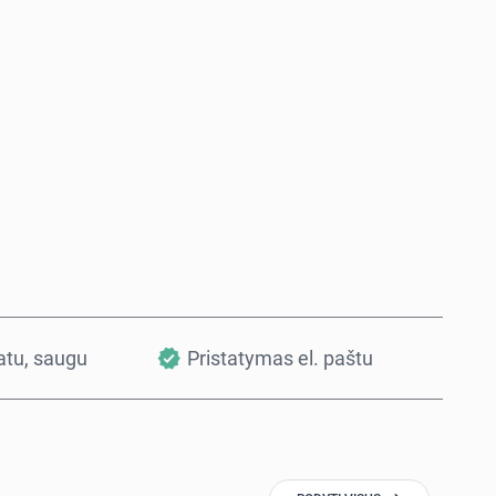
Pirkti dabar
Į krepšelį
vatu, saugu
Pristatymas el. paštu