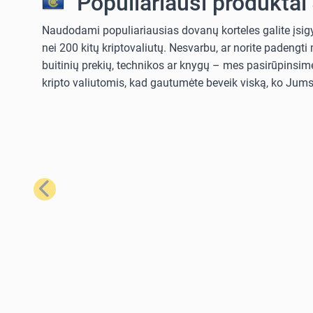
Populiariausi produktai
Naudodami populiariausias dovanų korteles galite įsigyt
nei 200 kitų kriptovaliutų. Nesvarbu, ar norite padengt
buitinių prekių, technikos ar knygų – mes pasirūpinsime
kripto valiutomis, kad gautumėte beveik viską, ko Jums 
Ankstesnis