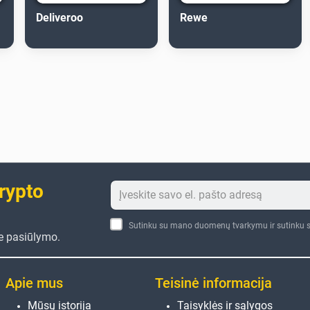
Deliveroo
Rewe
crypto
Sutinku su mano duomenų tvarkymu ir sutinku s
te pasiūlymo.
Apie mus
Teisinė informacija
Mūsų istorija
Taisyklės ir sąlygos