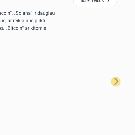
RODYTI VISUS
ecoin“, „Solana“ ir daugiau
, ar reikia nusipirkti
u „Bitcoin“ ar kitomis
Kitas