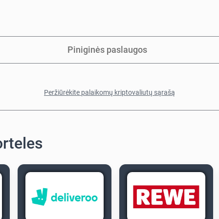
Piniginės paslaugos
Peržiūrėkite palaikomų kriptovaliutų sąrašą
orteles