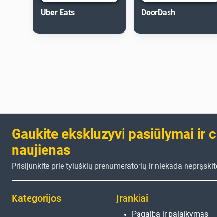
Uber Eats
DoorDash
Gaukite ekskluzyvi pasiūlymai ir 
naujienas
Prisijunkite prie tyluškių prenumeratorių ir niekada neprąski
Kategorijos
Įrankiai
Pagalba ir palaikymas