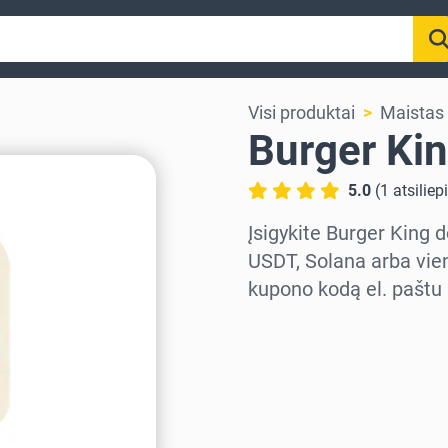
Visi produktai
Maistas 
Burger Kin
5.0
(
1
atsiliep
Įsigykite Burger King 
USDT, Solana arba vien
kupono kodą el. paštu 
Pasirinkite regioną
Pasirinkite sumą