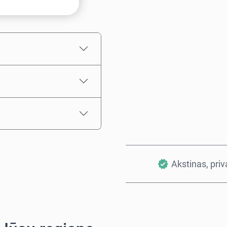
Numatoma kaina
Akstinas, pri