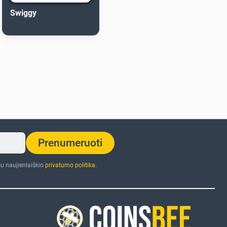
Swiggy
Prenumeruoti
u naujienlaiškio
privatumo politika
.