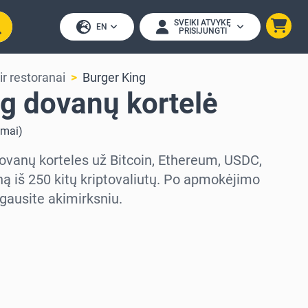
SVEIKI ATVYKĘ
EN
PRISIJUNGTI
ir restoranai
Burger King
g dovanų kortelė
imai
)
dovanų korteles už Bitcoin, Ethereum, USDC,
ą iš 250 kitų kriptovaliutų. Po apmokėjimo
gausite akimirksniu.