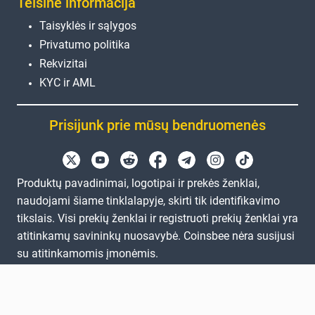
Teisinė informacija
Taisyklės ir sąlygos
Privatumo politika
Rekvizitai
KYC ir AML
Prisijunk prie mūsų bendruomenės
Produktų pavadinimai, logotipai ir prekės ženklai,
naudojami šiame tinklalapyje, skirti tik identifikavimo
tikslais. Visi prekių ženklai ir registruoti prekių ženklai yra
atitinkamų savininkų nuosavybė. Coinsbee nėra susijusi
su atitinkamomis įmonėmis.
EN
GB