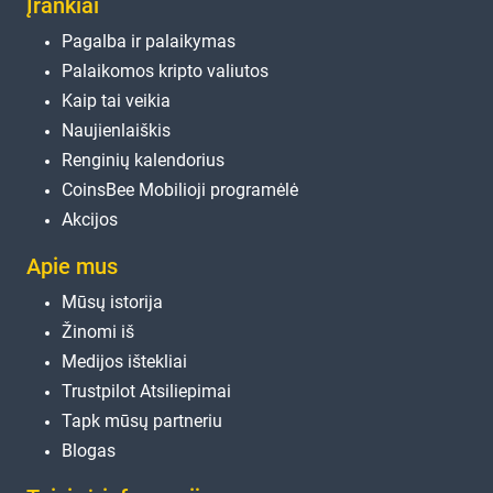
Įrankiai
Pagalba ir palaikymas
Palaikomos kripto valiutos
Kaip tai veikia
Naujienlaiškis
Renginių kalendorius
CoinsBee Mobilioji programėlė
Akcijos
Apie mus
Mūsų istorija
Žinomi iš
Medijos ištekliai
Trustpilot Atsiliepimai
Tapk mūsų partneriu
Blogas