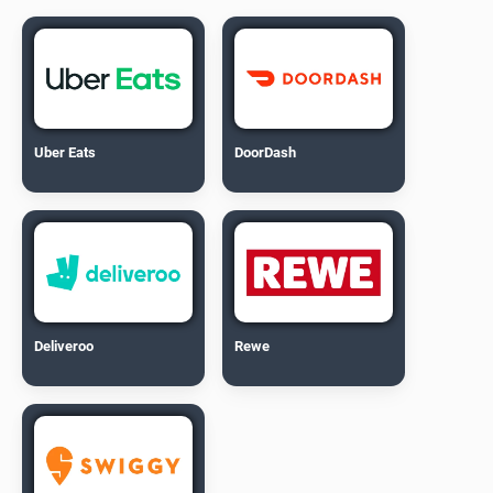
Uber Eats
DoorDash
Deliveroo
Rewe