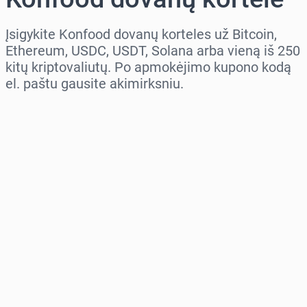
Įsigykite Konfood dovanų korteles už Bitcoin,
Ethereum, USDC, USDT, Solana arba vieną iš 250
kitų kriptovaliutų. Po apmokėjimo kupono kodą
el. paštu gausite akimirksniu.
Pasirinkite regioną
Pasirinkite sumą
Numatoma kaina
Pirkti dabar