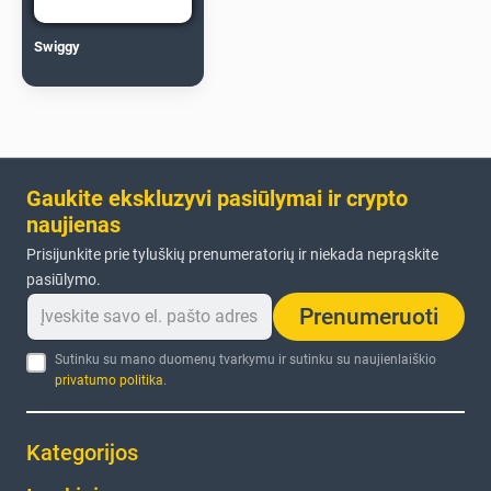
Swiggy
Gaukite ekskluzyvi pasiūlymai ir crypto
naujienas
Prisijunkite prie tyluškių prenumeratorių ir niekada neprąskite
pasiūlymo.
Prenumeruoti
Sutinku su mano duomenų tvarkymu ir sutinku su naujienlaiškio
privatumo politika
.
Kategorijos