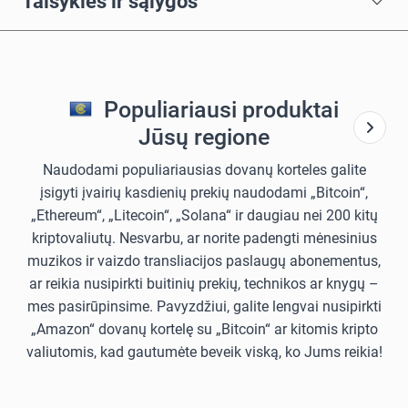
Taisyklės ir sąlygos
Populiariausi produktai
Jūsų regione
Naudodami populiariausias dovanų korteles galite
įsigyti įvairių kasdienių prekių naudodami „Bitcoin“,
„Ethereum“, „Litecoin“, „Solana“ ir daugiau nei 200 kitų
kriptovaliutų. Nesvarbu, ar norite padengti mėnesinius
muzikos ir vaizdo transliacijos paslaugų abonementus,
ar reikia nusipirkti buitinių prekių, technikos ar knygų –
mes pasirūpinsime. Pavyzdžiui, galite lengvai nusipirkti
„Amazon“ dovanų kortelę su „Bitcoin“ ar kitomis kripto
valiutomis, kad gautumėte beveik viską, ko Jums reikia!