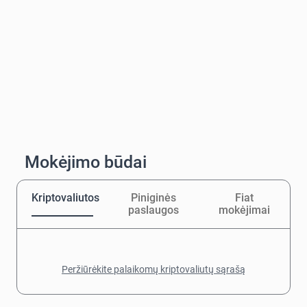
Mokėjimo būdai
Kriptovaliutos
Piniginės
Fiat
paslaugos
mokėjimai
Peržiūrėkite palaikomų kriptovaliutų sąrašą