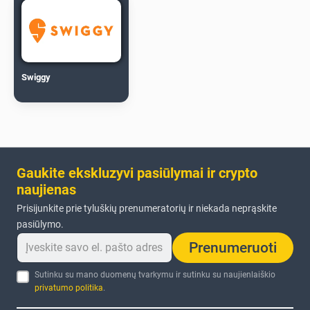
Swiggy
Gaukite ekskluzyvi pasiūlymai ir crypto
naujienas
Prisijunkite prie tyluškių prenumeratorių ir niekada neprąskite
pasiūlymo.
Prenumeruoti
Sutinku su mano duomenų tvarkymu ir sutinku su naujienlaiškio
privatumo politika
.