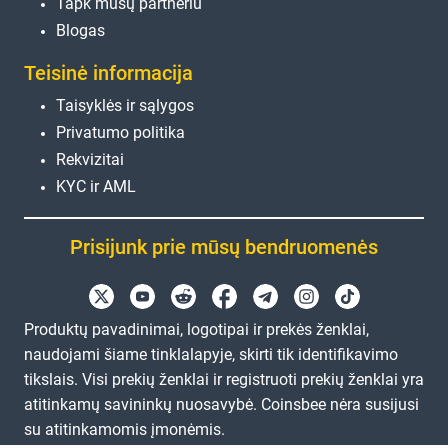
Tapk mūsų partneriu
Blogas
Teisinė informacija
Taisyklės ir sąlygos
Privatumo politika
Rekvizitai
KYC ir AML
Prisijunk prie mūsų bendruomenės
Produktų pavadinimai, logotipai ir prekės ženklai,
naudojami šiame tinklalapyje, skirti tik identifikavimo
tikslais. Visi prekių ženklai ir registruoti prekių ženklai yra
atitinkamų savininkų nuosavybė. Coinsbee nėra susijusi
su atitinkamomis įmonėmis.