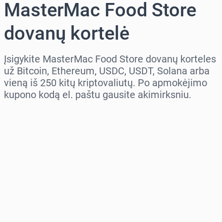
MasterMac Food Store
dovanų kortelė
Įsigykite MasterMac Food Store dovanų korteles
už Bitcoin, Ethereum, USDC, USDT, Solana arba
vieną iš 250 kitų kriptovaliutų. Po apmokėjimo
kupono kodą el. paštu gausite akimirksniu.
Pasirinkite regioną
Pasirinkite sumą
Numatoma kaina