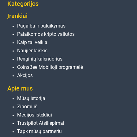
Kategorijos
Įrankiai
Pagalba ir palaikymas
Palaikomos kripto valiutos
Kaip tai veikia
Naujienlaiškis
Renginių kalendorius
CoinsBee Mobilioji programėlė
Akcijos
Apie mus
Mūsų istorija
Žinomi iš
Medijos ištekliai
Trustpilot Atsiliepimai
Tapk mūsų partneriu