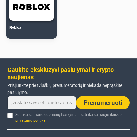
Roblox
Gaukite ekskluzyvi pasiūlymai ir crypto
naujienas
Prisijunkite prie tyluškių prenumeratorių ir niekada neprąskite
pasiūlymo.
Prenumeruoti
Sutinku su mano duomenų tvarkymu ir sutinku su naujienlaiškio
privatumo politika
.