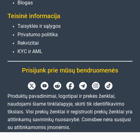
Blogas
Teisinė informacija
Taisyklės ir sąlygos
Privatumo politika
Rekvizitai
KYC ir AML
Prisijunk prie mūsų bendruomenės
Produktų pavadinimai, logotipai ir prekės ženklai,
naudojami šiame tinklalapyje, skirti tik identifikavimo
tikslais. Visi prekių ženklai ir registruoti prekių ženklai yra
atitinkamų savininkų nuosavybė. Coinsbee nėra susijusi
su atitinkamomis įmonėmis.