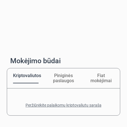
Mokėjimo būdai
Kriptovaliutos
Piniginės
Fiat
paslaugos
mokėjimai
Peržiūrėkite palaikomų kriptovaliutų sąrašą