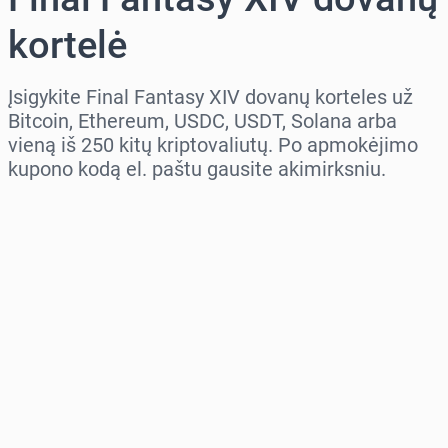
kortelė
Įsigykite Final Fantasy XIV dovanų korteles už
Bitcoin, Ethereum, USDC, USDT, Solana arba
vieną iš 250 kitų kriptovaliutų. Po apmokėjimo
kupono kodą el. paštu gausite akimirksniu.
Pasirinkite regioną
Pasirinkite sumą
Numatoma kaina