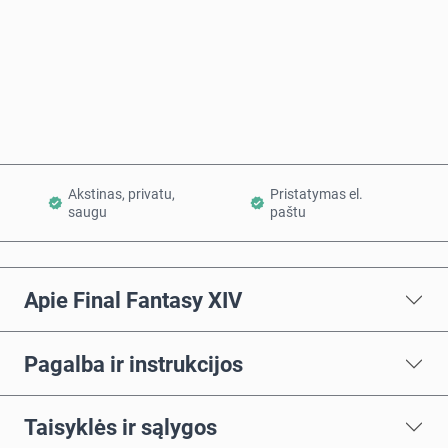
Pirkti dabar
Į krepšelį
Akstinas, privatu,
Pristatymas el.
saugu
paštu
Apie Final Fantasy XIV
Pagalba ir instrukcijos
Taisyklės ir sąlygos