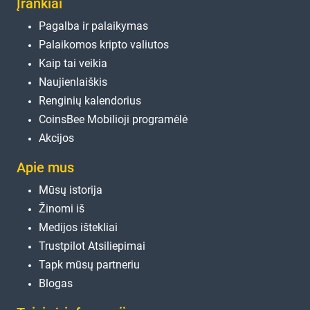
Įrankiai
Pagalba ir palaikymas
Palaikomos kripto valiutos
Kaip tai veikia
Naujienlaiškis
Renginių kalendorius
CoinsBee Mobilioji programėlė
Akcijos
Apie mus
Mūsų istorija
Žinomi iš
Medijos ištekliai
Trustpilot Atsiliepimai
Tapk mūsų partneriu
Blogas