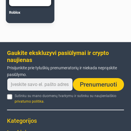
Roblox
Gaukite ekskluzyvi pasiūlymai ir crypto
naujienas
Prisijunkite prie tyluškių prenumeratorių ir niekada neprąskite
pasiūlymo.
Prenumeruoti
Sutinku su mano duomenų tvarkymu ir sutinku su naujienlaiškio
privatumo politika
.
Kategorijos