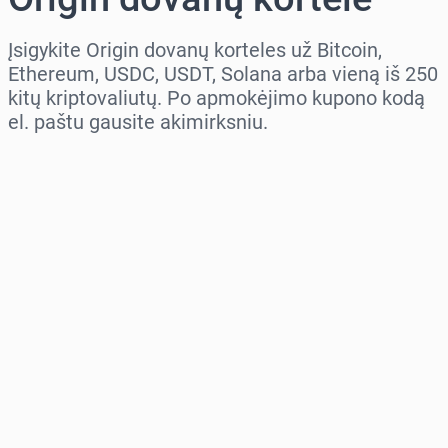
Įsigykite Origin dovanų korteles už Bitcoin,
Ethereum, USDC, USDT, Solana arba vieną iš 250
kitų kriptovaliutų. Po apmokėjimo kupono kodą
el. paštu gausite akimirksniu.
Pasirinkite regioną
Pasirinkite sumą
Numatoma kaina
Pirkti dabar