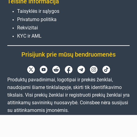
Teisinė informacija
Taisyklės ir sąlygos
Privatumo politika
Rekvizitai
KYC ir AML
Prisijunk prie mūsų bendruomenės
Produktų pavadinimai, logotipai ir prekės ženklai,
naudojami šiame tinklalapyje, skirti tik identifikavimo
tikslais. Visi prekių ženklai ir registruoti prekių ženklai yra
atitinkamų savininkų nuosavybė. Coinsbee nėra susijusi
su atitinkamomis įmonėmis.
EN
GB