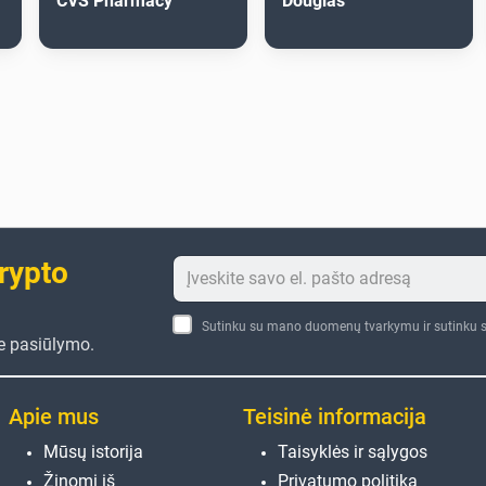
CVS Pharmacy
Douglas
crypto
Sutinku su mano duomenų tvarkymu ir sutinku s
te pasiūlymo.
Apie mus
Teisinė informacija
Mūsų istorija
Taisyklės ir sąlygos
Žinomi iš
Privatumo politika