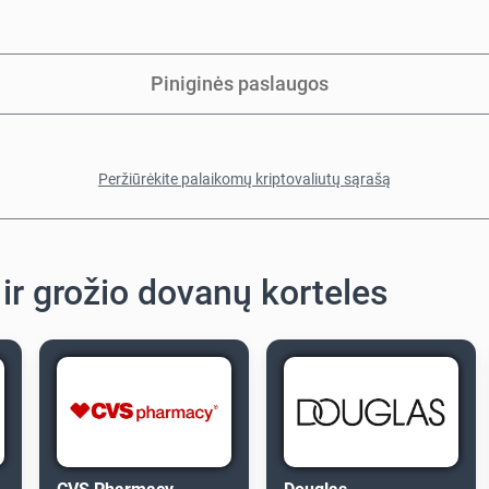
Piniginės paslaugos
Peržiūrėkite palaikomų kriptovaliutų sąrašą
ir grožio dovanų korteles