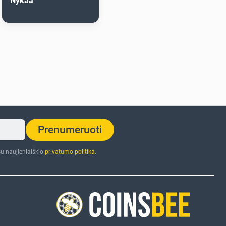
Nykaa
Prenumeruoti
u naujienlaiškio
privatumo politika
.