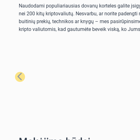
Naudodami populiariausias dovanų korteles galite įsigyt
nei 200 kitų kriptovaliutų. Nesvarbu, ar norite padengt
buitinių prekių, technikos ar knygų – mes pasirūpinsime
kripto valiutomis, kad gautumėte beveik viską, ko Jums 
Ankstesnis