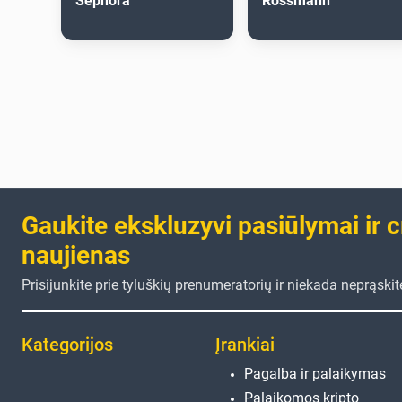
Sephora
Rossmann
Gaukite ekskluzyvi pasiūlymai ir 
naujienas
Prisijunkite prie tyluškių prenumeratorių ir niekada neprąski
Kategorijos
Įrankiai
Pagalba ir palaikymas
Palaikomos kripto