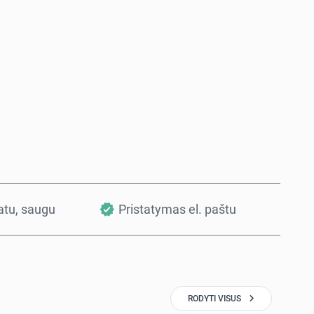
Pirkti dabar
Į krepšelį
vatu, saugu
Pristatymas el. paštu
RODYTI VISUS