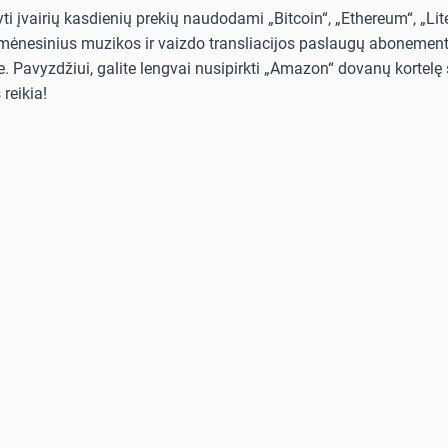
i įvairių kasdienių prekių naudodami „Bitcoin“, „Ethereum“, „Lit
i mėnesinius muzikos ir vaizdo transliacijos paslaugų abonementus
. Pavyzdžiui, galite lengvai nusipirkti „Amazon“ dovanų kortelę s
reikia!