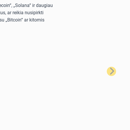
ecoin“, „Solana“ ir daugiau
, ar reikia nusipirkti
u „Bitcoin“ ar kitomis
Kitas