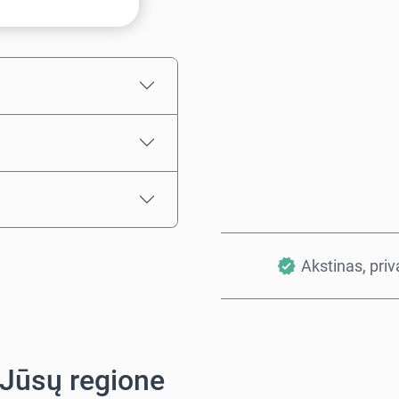
Numatoma kaina
Akstinas, pri
 Jūsų regione