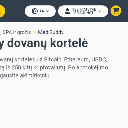
SVEIKI ATVYKĘ
EN
PRISIJUNGTI
, SPA ir grožis
MediBuddy
 dovanų kortelė
ovanų korteles už Bitcoin, Ethereum, USDC,
ą iš 250 kitų kriptovaliutų. Po apmokėjimo
gausite akimirksniu.