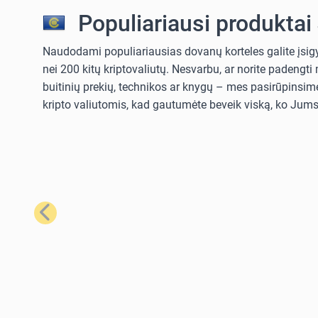
Populiariausi produktai
Naudodami populiariausias dovanų korteles galite įsigyt
nei 200 kitų kriptovaliutų. Nesvarbu, ar norite padengt
buitinių prekių, technikos ar knygų – mes pasirūpinsime
kripto valiutomis, kad gautumėte beveik viską, ko Jums 
Ankstesnis