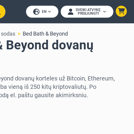
SVEIKI ATVYKĘ
EN
PRISIJUNGTI
 sodas
Bed Bath & Beyond
& Beyond dovanų
eyond dovanų korteles už Bitcoin, Ethereum,
a vieną iš 250 kitų kriptovaliutų. Po
ą el. paštu gausite akimirksniu.