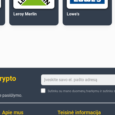
Leroy Merlin
Lowe's
crypto
Sutinku su mano duomenų tvarkymu ir sutinku s
te pasiūlymo.
Apie mus
Teisinė informacija