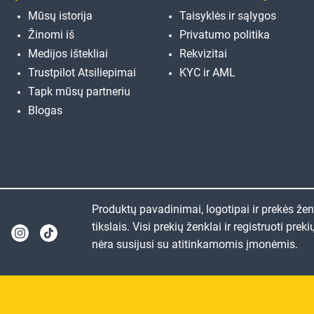
Mūsų istorija
Taisyklės ir sąlygos
Žinomi iš
Privatumo politika
Medijos ištekliai
Rekvizitai
Trustpilot Atsiliepimai
KYC ir AML
Tapk mūsų partneriu
Blogas
Produktų pavadinimai, logotipai ir prekės ženk
tikslais. Visi prekių ženklai ir registruoti p
nėra susijusi su atitinkamomis įmonėmis.