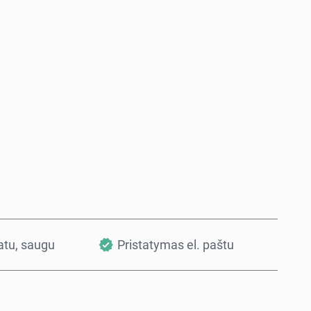
Pirkti dabar
Į krepšelį
vatu, saugu
Pristatymas el. paštu