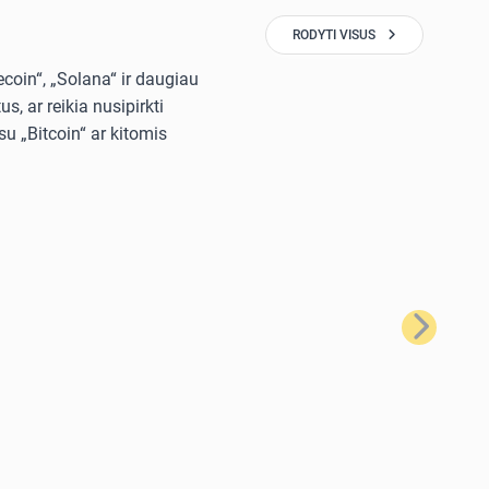
RODYTI VISUS
ecoin“, „Solana“ ir daugiau
, ar reikia nusipirkti
u „Bitcoin“ ar kitomis
Kitas