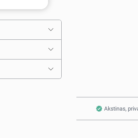
Numatoma kaina
Akstinas, pri