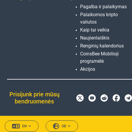
Pagalba ir palaikymas
Palaikomos kripto
valiutos
Kaip tai veikia
Naujienlaiškis
Renginių kalendorius
CoinsBee Mobilioji
programėlė
Akcijos
Prisijunk prie mūsų
bendruomenės
EN
GB