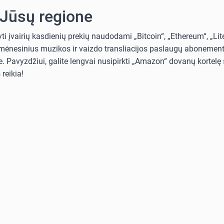
 Jūsų regione
i įvairių kasdienių prekių naudodami „Bitcoin“, „Ethereum“, „Lit
i mėnesinius muzikos ir vaizdo transliacijos paslaugų abonementus
. Pavyzdžiui, galite lengvai nusipirkti „Amazon“ dovanų kortelę s
reikia!