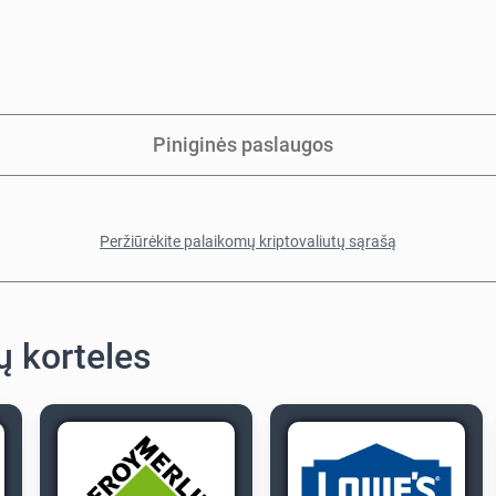
Piniginės paslaugos
Peržiūrėkite palaikomų kriptovaliutų sąrašą
ų korteles