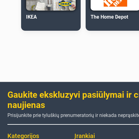
IKEA
The Home Depot
Gaukite ekskluzyvi pasiūlymai ir 
naujienas
Prisijunkite prie tyluškių prenumeratorių ir niekada neprąski
Kategorijos
Įrankiai