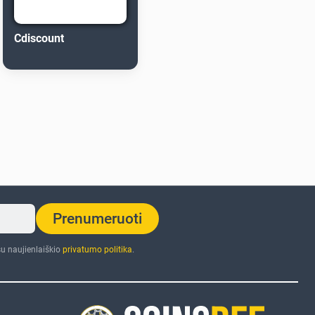
Cdiscount
Prenumeruoti
u naujienlaiškio
privatumo politika
.