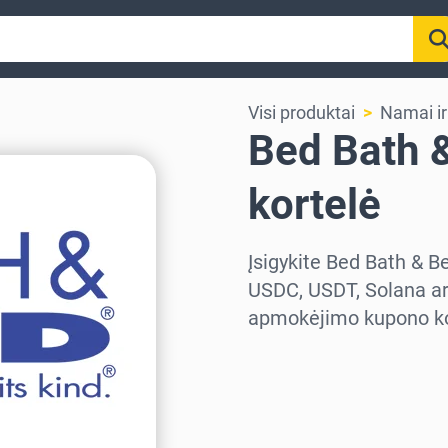
Visi produktai
Namai ir
Bed Bath 
kortelė
Įsigykite Bed Bath & B
USDC, USDT, Solana arb
apmokėjimo kupono kod
Pasirinkite regioną
Pasirinkite sumą