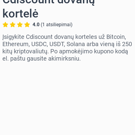
kortelė
4.0
(
1
atsiliepimai
)
Įsigykite Cdiscount dovanų korteles už Bitcoin,
Ethereum, USDC, USDT, Solana arba vieną iš 250
kitų kriptovaliutų. Po apmokėjimo kupono kodą
el. paštu gausite akimirksniu.
Pasirinkite regioną
Pasirinkite sumą
Numatoma kaina