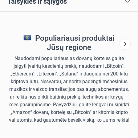
Taisyklės ir sąlygos
Populiariausi produktai
Jūsų regione
Naudodami populiariausias dovanų korteles galite
įsigyti įvairių kasdienių prekių naudodami „Bitcoin“,
„Ethereum“, „Litecoin“, „Solana“ ir daugiau nei 200 kitų
kriptovaliutų. Nesvarbu, ar norite padengti mėnesinius
muzikos ir vaizdo transliacijos paslaugų abonementus,
ar reikia nusipirkti buitinių prekių, technikos ar knygų –
mes pasirūpinsime. Pavyzdžiui, galite lengvai nusipirkti
„Amazon“ dovanų kortelę su „Bitcoin“ ar kitomis kripto
valiutomis, kad gautumėte beveik viską, ko Jums reikia!