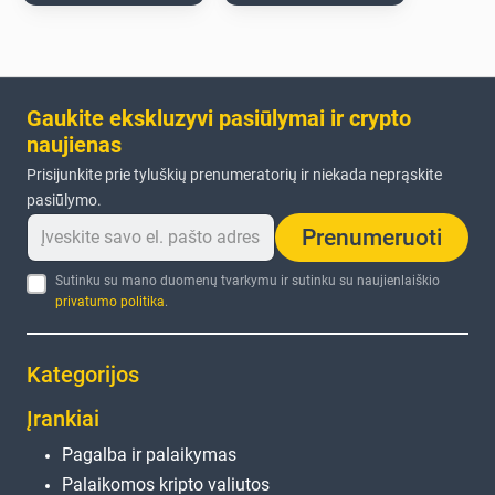
Gaukite ekskluzyvi pasiūlymai ir crypto
naujienas
Prisijunkite prie tyluškių prenumeratorių ir niekada neprąskite
pasiūlymo.
Prenumeruoti
Sutinku su mano duomenų tvarkymu ir sutinku su naujienlaiškio
privatumo politika
.
Kategorijos
Įrankiai
Pagalba ir palaikymas
Palaikomos kripto valiutos