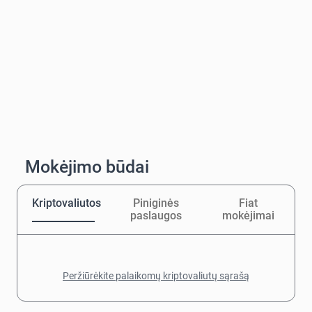
Mokėjimo būdai
Kriptovaliutos
Piniginės
Fiat
paslaugos
mokėjimai
Peržiūrėkite palaikomų kriptovaliutų sąrašą