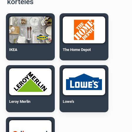
korteles
IKEA
The Home Depot
Leroy Merlin
Lowe's