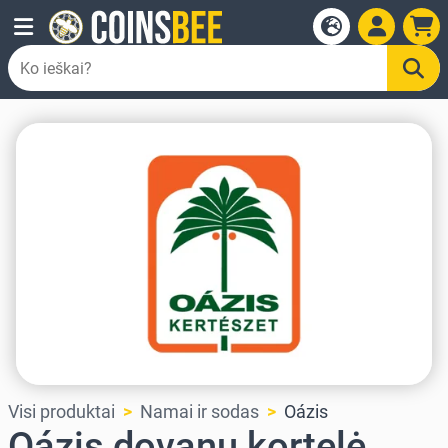
Visi produktai
Namai ir sodas
Oázis
Oázis dovanų kortelė