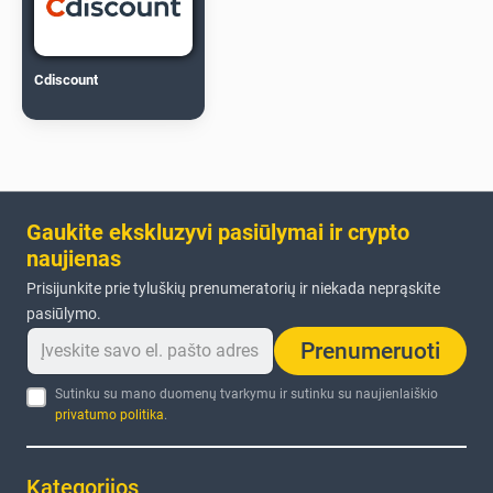
Cdiscount
Gaukite ekskluzyvi pasiūlymai ir crypto
naujienas
Prisijunkite prie tyluškių prenumeratorių ir niekada neprąskite
pasiūlymo.
Prenumeruoti
Sutinku su mano duomenų tvarkymu ir sutinku su naujienlaiškio
privatumo politika
.
Kategorijos