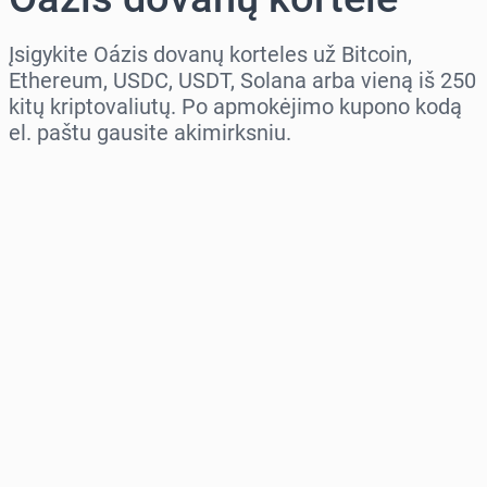
Įsigykite Oázis dovanų korteles už Bitcoin,
Ethereum, USDC, USDT, Solana arba vieną iš 250
kitų kriptovaliutų. Po apmokėjimo kupono kodą
el. paštu gausite akimirksniu.
Pasirinkite regioną
Pasirinkite sumą
Numatoma kaina
Pirkti dabar