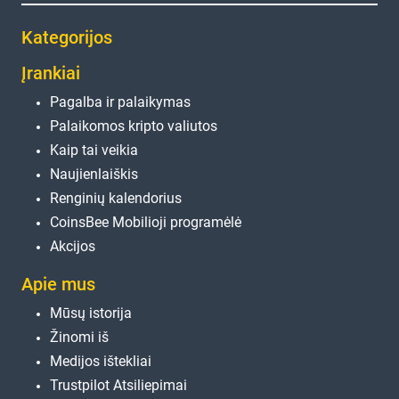
Kategorijos
Įrankiai
Pagalba ir palaikymas
Palaikomos kripto valiutos
Kaip tai veikia
Naujienlaiškis
Renginių kalendorius
CoinsBee Mobilioji programėlė
Akcijos
Apie mus
Mūsų istorija
Žinomi iš
Medijos ištekliai
Trustpilot Atsiliepimai