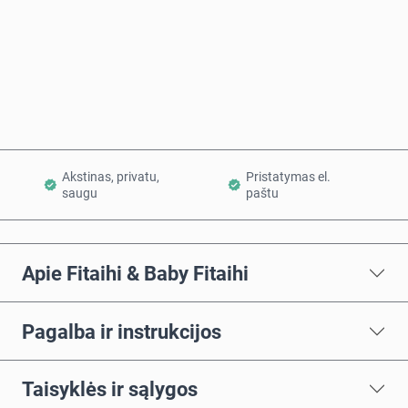
Pirkti dabar
Į krepšelį
Akstinas, privatu,
Pristatymas el.
saugu
paštu
Apie Fitaihi & Baby Fitaihi
Pagalba ir instrukcijos
Taisyklės ir sąlygos