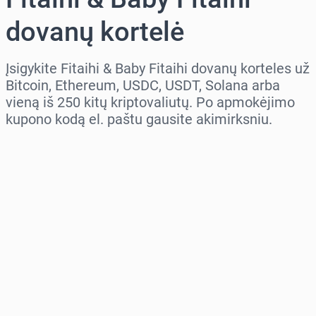
dovanų kortelė
Įsigykite Fitaihi & Baby Fitaihi dovanų korteles už
Bitcoin, Ethereum, USDC, USDT, Solana arba
vieną iš 250 kitų kriptovaliutų. Po apmokėjimo
kupono kodą el. paštu gausite akimirksniu.
Pasirinkite regioną
Pasirinkite sumą
Numatoma kaina