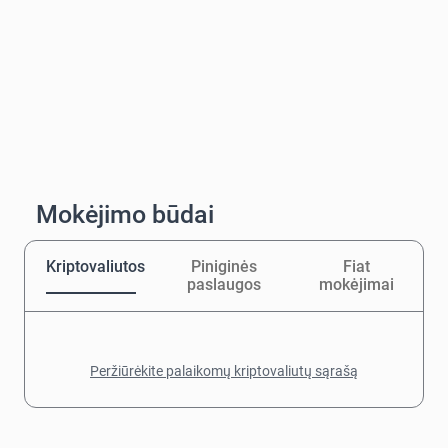
Mokėjimo būdai
Kriptovaliutos
Piniginės
Fiat
paslaugos
mokėjimai
Peržiūrėkite palaikomų kriptovaliutų sąrašą