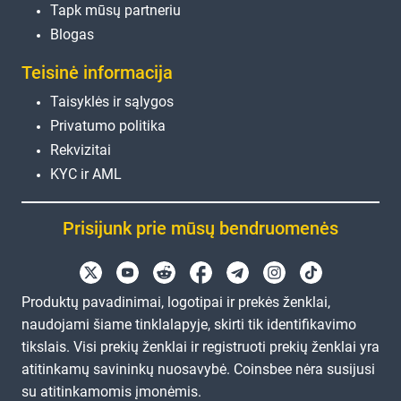
Tapk mūsų partneriu
Blogas
Teisinė informacija
Taisyklės ir sąlygos
Privatumo politika
Rekvizitai
KYC ir AML
Prisijunk prie mūsų bendruomenės
Produktų pavadinimai, logotipai ir prekės ženklai,
naudojami šiame tinklalapyje, skirti tik identifikavimo
tikslais. Visi prekių ženklai ir registruoti prekių ženklai yra
atitinkamų savininkų nuosavybė. Coinsbee nėra susijusi
su atitinkamomis įmonėmis.