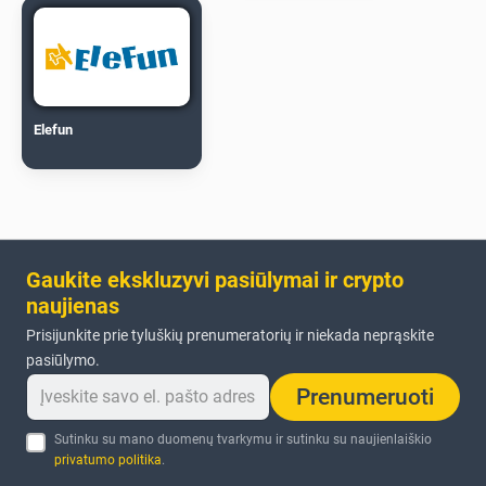
Elefun
Gaukite ekskluzyvi pasiūlymai ir crypto
naujienas
Prisijunkite prie tyluškių prenumeratorių ir niekada neprąskite
pasiūlymo.
Prenumeruoti
Sutinku su mano duomenų tvarkymu ir sutinku su naujienlaiškio
privatumo politika
.