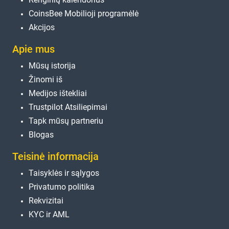
CoinsBee Mobilioji programėlė
Akcijos
Apie mus
Mūsų istorija
Žinomi iš
Medijos ištekliai
Trustpilot Atsiliepimai
Tapk mūsų partneriu
Blogas
Teisinė informacija
Taisyklės ir sąlygos
Privatumo politika
Rekvizitai
KYC ir AML