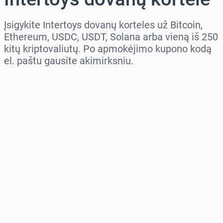
Įsigykite Intertoys dovanų korteles už Bitcoin,
Ethereum, USDC, USDT, Solana arba vieną iš 250
kitų kriptovaliutų. Po apmokėjimo kupono kodą
el. paštu gausite akimirksniu.
Pasirinkite regioną
Pasirinkite sumą
Numatoma kaina
Pirkti dabar