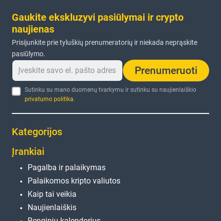
Gaukite ekskluzyvi pasiūlymai ir crypto
naujienas
Prisijunkite prie tyluškių prenumeratorių ir niekada neprąskite
pasiūlymo.
Prenumeruoti
Sutinku su mano duomenų tvarkymu ir sutinku su naujienlaiškio
privatumo politika
.
Kategorijos
Įrankiai
Pagalba ir palaikymas
Palaikomos kripto valiutos
Kaip tai veikia
Naujienlaiškis
Renginių kalendorius