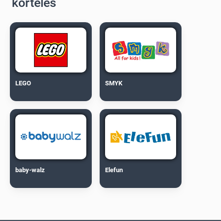
korteles
LEGO
SMYK
baby-walz
Elefun