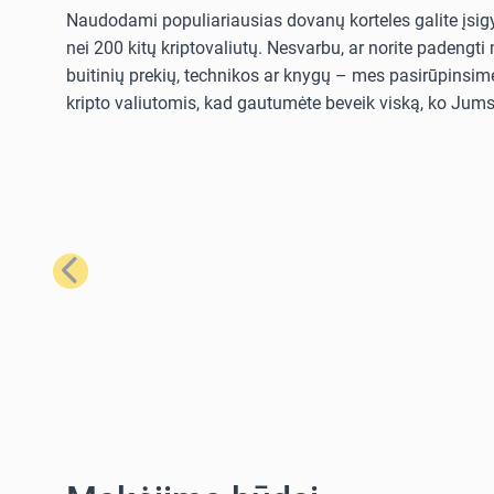
Naudodami populiariausias dovanų korteles galite įsigyt
nei 200 kitų kriptovaliutų. Nesvarbu, ar norite padengt
buitinių prekių, technikos ar knygų – mes pasirūpinsime
kripto valiutomis, kad gautumėte beveik viską, ko Jums 
Ankstesnis