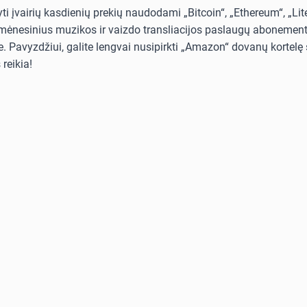
i įvairių kasdienių prekių naudodami „Bitcoin“, „Ethereum“, „Lit
i mėnesinius muzikos ir vaizdo transliacijos paslaugų abonementus
. Pavyzdžiui, galite lengvai nusipirkti „Amazon“ dovanų kortelę s
reikia!