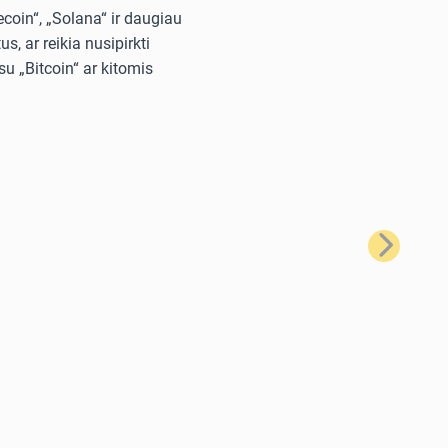
ecoin“, „Solana“ ir daugiau
, ar reikia nusipirkti
u „Bitcoin“ ar kitomis
Kitas