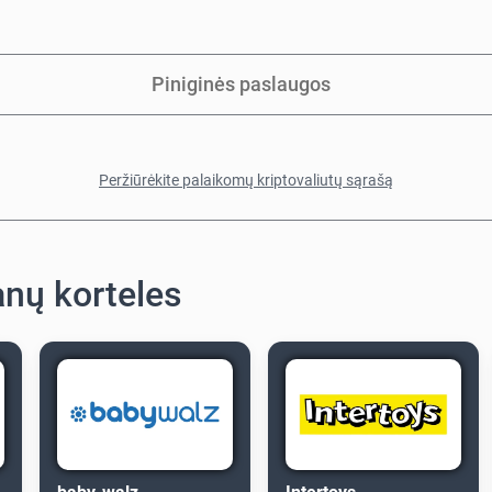
Piniginės paslaugos
Peržiūrėkite palaikomų kriptovaliutų sąrašą
anų korteles