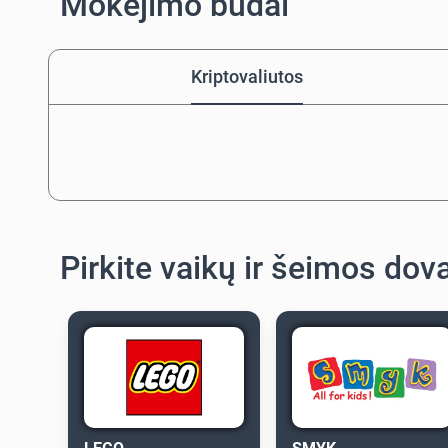
Mokėjimo būdai
Kriptovaliutos
Pirkite vaikų ir šeimos dov