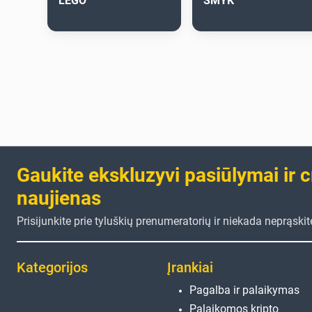
LEGO
SMYK
Gaukite ekskluzyvi pasiūlymai ir 
naujienas
Prisijunkite prie tyluškių prenumeratorių ir niekada neprąski
Kategorijos
Įrankiai
Pagalba ir palaikymas
Palaikomos kripto