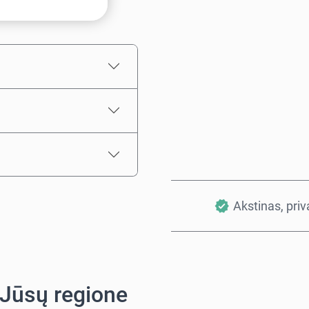
Numatoma kaina
Akstinas, pri
 Jūsų regione