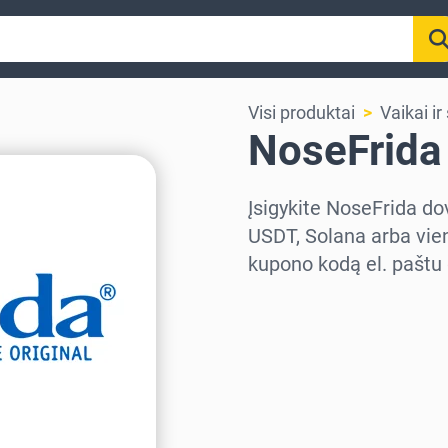
Visi produktai
Vaikai i
NoseFrida
Įsigykite NoseFrida do
USDT, Solana arba vien
kupono kodą el. paštu 
Pasirinkite regioną
Pasirinkite sumą