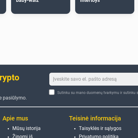
baby-walz
Intertoys
crypto
Sutinku su mano duomenų tvarkymu ir sutinku s
te pasiūlymo.
Apie mus
Teisinė informacija
Mūsų istorija
Taisyklės ir sąlygos
Žinomi iš
Privatumo politika