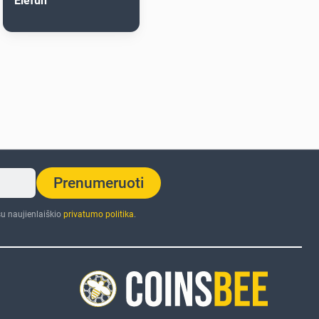
Elefun
Prenumeruoti
u naujienlaiškio
privatumo politika
.