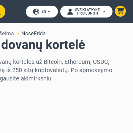
SVEIKI ATVYKĘ
EN
PRISIJUNGTI
r šeima
NoseFrida
 dovanų kortelė
vanų korteles už Bitcoin, Ethereum, USDC,
ą iš 250 kitų kriptovaliutų. Po apmokėjimo
gausite akimirksniu.