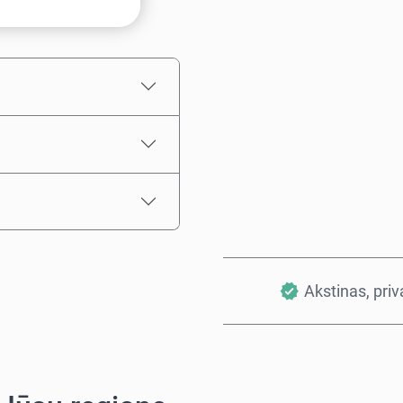
Numatoma kaina
Akstinas, pri