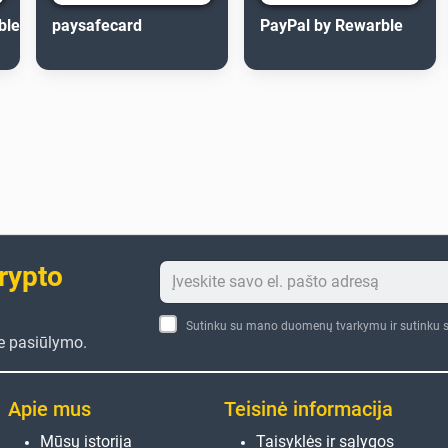
ble
paysafecard
PayPal by Rewarble
crypto
Sutinku su mano duomenų tvarkymu ir sutinku s
te pasiūlymo.
Apie mus
Teisinė informacija
Mūsų istorija
Taisyklės ir sąlygos