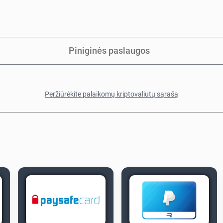
Piniginės paslaugos
Peržiūrėkite palaikomų kriptovaliutų sąrašą