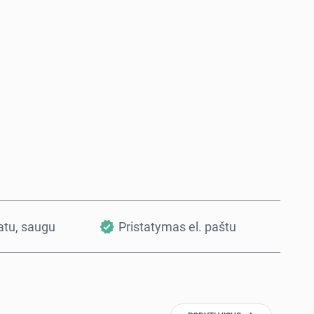
Pirkti dabar
Į krepšelį
vatu, saugu
Pristatymas el. paštu