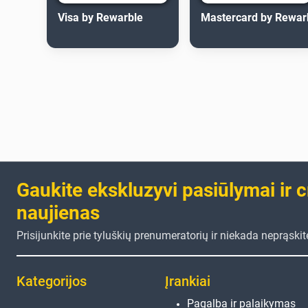
Visa by Rewarble
Mastercard by Rewar
Gaukite ekskluzyvi pasiūlymai ir 
naujienas
Prisijunkite prie tyluškių prenumeratorių ir niekada neprąski
Kategorijos
Įrankiai
Pagalba ir palaikymas