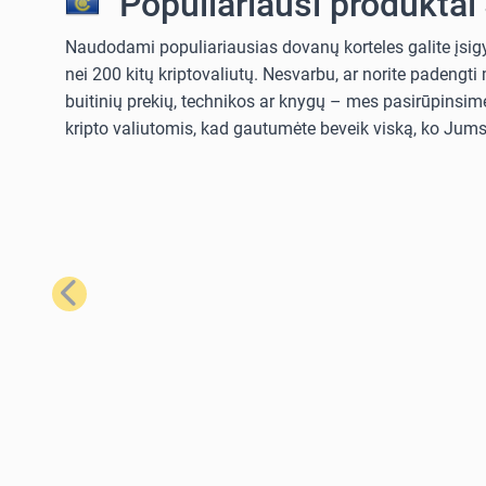
Populiariausi produktai
Naudodami populiariausias dovanų korteles galite įsigyt
nei 200 kitų kriptovaliutų. Nesvarbu, ar norite padengt
buitinių prekių, technikos ar knygų – mes pasirūpinsime
kripto valiutomis, kad gautumėte beveik viską, ko Jums 
Ankstesnis