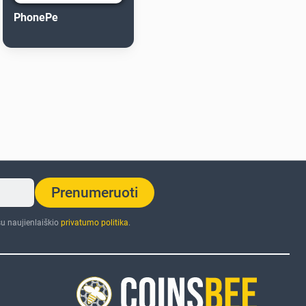
PhonePe
Prenumeruoti
u naujienlaiškio
privatumo politika
.