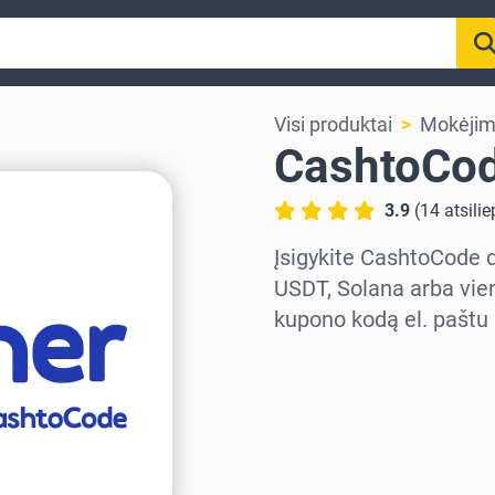
Visi produktai
Mokėjim
CashtoCod
3.9
(
14
atsili
Įsigykite CashtoCode 
USDT, Solana arba vien
kupono kodą el. paštu 
Pasirinkite regioną
Pasirinkite sumą