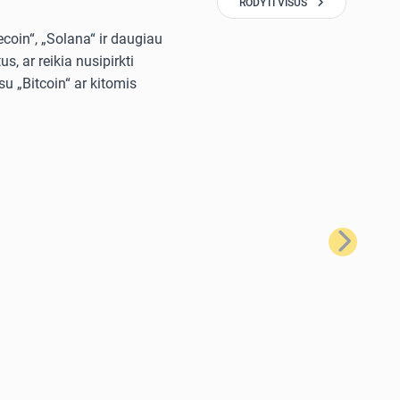
RODYTI VISUS
ecoin“, „Solana“ ir daugiau
, ar reikia nusipirkti
u „Bitcoin“ ar kitomis
Kitas