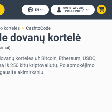
SVEIKI ATVYKĘ
EN
PRISIJUNGTI
o kortelės
CashtoCode
e dovanų kortelė
epimai
)
dovanų korteles už Bitcoin, Ethereum, USDC,
ą iš 250 kitų kriptovaliutų. Po apmokėjimo
gausite akimirksniu.