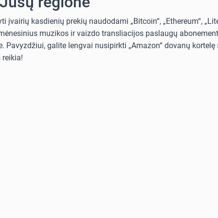
 Jūsų regione
i įvairių kasdienių prekių naudodami „Bitcoin“, „Ethereum“, „Lit
i mėnesinius muzikos ir vaizdo transliacijos paslaugų abonementus
. Pavyzdžiui, galite lengvai nusipirkti „Amazon“ dovanų kortelę s
reikia!