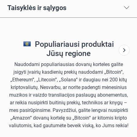
Taisyklės ir sąlygos
Populiariausi produktai
Jūsų regione
Naudodami populiariausias dovanų korteles galite
įsigyti įvairių kasdienių prekių naudodami „Bitcoin“,
„Ethereum“, „Litecoin“, „Solana“ ir daugiau nei 200 kitų
kriptovaliutų. Nesvarbu, ar norite padengti mėnesinius
muzikos ir vaizdo transliacijos paslaugų abonementus,
ar reikia nusipirkti buitinių prekių, technikos ar knygų –
mes pasirūpinsime. Pavyzdžiui, galite lengvai nusipirkti
„Amazon“ dovanų kortelę su „Bitcoin“ ar kitomis kripto
valiutomis, kad gautumėte beveik viską, ko Jums reikia!