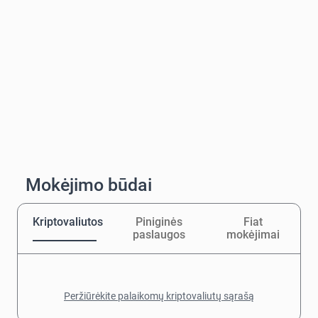
Mokėjimo būdai
Kriptovaliutos
Piniginės
Fiat
paslaugos
mokėjimai
Peržiūrėkite palaikomų kriptovaliutų sąrašą