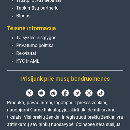
Trustpilot Atsiliepimai
Tapk mūsų partneriu
Blogas
Teisinė informacija
Taisyklės ir sąlygos
Privatumo politika
Rekvizitai
KYC ir AML
Prisijunk prie mūsų bendruomenės
Produktų pavadinimai, logotipai ir prekės ženklai,
naudojami šiame tinklalapyje, skirti tik identifikavimo
tikslais. Visi prekių ženklai ir registruoti prekių ženklai yra
atitinkamų savininkų nuosavybė. Coinsbee nėra susijusi