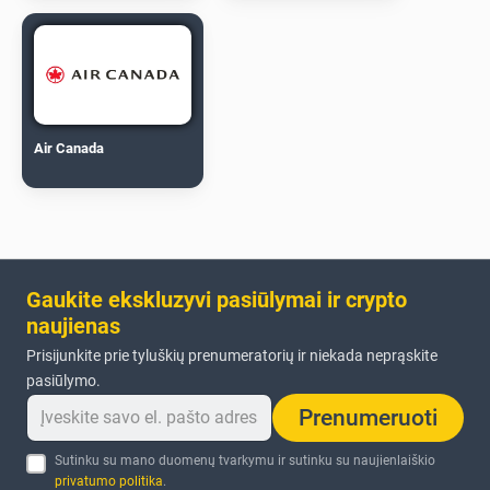
Air Canada
Gaukite ekskluzyvi pasiūlymai ir crypto
naujienas
Prisijunkite prie tyluškių prenumeratorių ir niekada neprąskite
pasiūlymo.
Prenumeruoti
Sutinku su mano duomenų tvarkymu ir sutinku su naujienlaiškio
privatumo politika
.