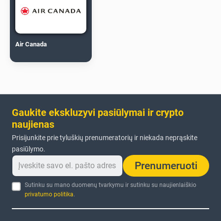
Air Canada
Gaukite ekskluzyvi pasiūlymai ir crypto
naujienas
Prisijunkite prie tyluškių prenumeratorių ir niekada neprąskite
pasiūlymo.
Prenumeruoti
Sutinku su mano duomenų tvarkymu ir sutinku su naujienlaiškio
privatumo politika
.