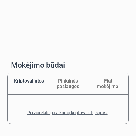
Mokėjimo būdai
Kriptovaliutos
Piniginės
Fiat
paslaugos
mokėjimai
Peržiūrėkite palaikomų kriptovaliutų sąrašą