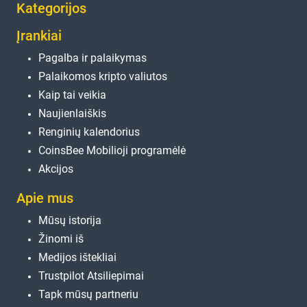
Kategorijos
Įrankiai
Pagalba ir palaikymas
Palaikomos kripto valiutos
Kaip tai veikia
Naujienlaiškis
Renginių kalendorius
CoinsBee Mobilioji programėlė
Akcijos
Apie mus
Mūsų istorija
Žinomi iš
Medijos ištekliai
Trustpilot Atsiliepimai
Tapk mūsų partneriu