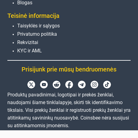
Blogas
Teisinė informacija
Taisyklės ir sąlygos
Privatumo politika
Rekvizitai
KYC ir AML
Prisijunk prie mūsų bendruomenės
Produktų pavadinimai, logotipai ir prekės ženklai,
naudojami šiame tinklalapyje, skirti tik identifikavimo
tikslais. Visi prekių ženklai ir registruoti prekių ženklai yra
atitinkamų savininkų nuosavybė. Coinsbee nėra susijusi
su atitinkamomis įmonėmis.