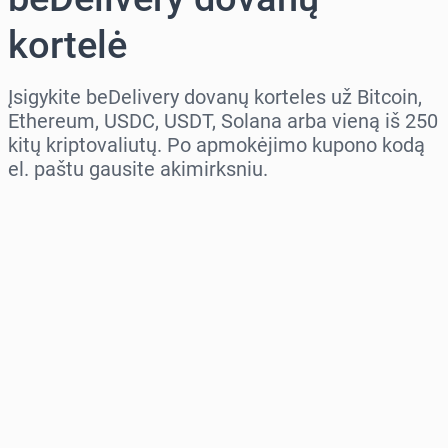
kortelė
Įsigykite beDelivery dovanų korteles už Bitcoin,
Ethereum, USDC, USDT, Solana arba vieną iš 250
kitų kriptovaliutų. Po apmokėjimo kupono kodą
el. paštu gausite akimirksniu.
Pasirinkite regioną
Pasirinkite sumą
Numatoma kaina