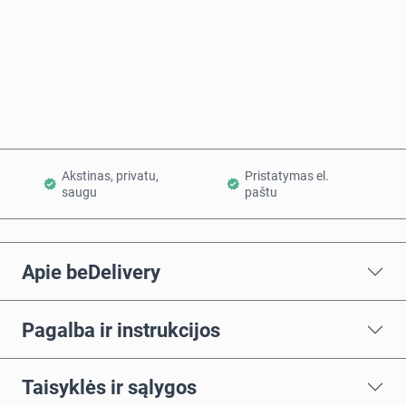
Pirkti dabar
Į krepšelį
Akstinas, privatu,
Pristatymas el.
saugu
paštu
Apie beDelivery
Pagalba ir instrukcijos
Taisyklės ir sąlygos