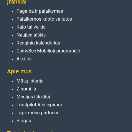
Įrankiai
Pagalba ir palaikymas
Palaikomos kripto valiutos
Kaip tai veikia
Naujienlaiškis
Renginių kalendorius
CoinsBee Mobilioji programėlė
Akcijos
Apie mus
Mūsų istorija
Žinomi iš
Medijos ištekliai
Trustpilot Atsiliepimai
Tapk mūsų partneriu
Blogas