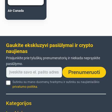
Air Canada
Gaukite ekskluzyvi pasiūlymai ir crypto
naujienas
Prisijunkite prie tyluškių prenumeratorių ir niekada neprąskite
pasiūlymo.
Prenumeruoti
Sutinku su mano duomenų tvarkymu ir sutinku su naujienlaiškio
privatumo politika
.
Kategorijos