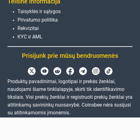
Teisinė informacija
Taisyklės ir sąlygos
Privatumo politika
Rekvizitai
KYC ir AML
Prisijunk prie mūsų bendruomenės
Produktų pavadinimai, logotipai ir prekės ženklai,
naudojami šiame tinklalapyje, skirti tik identifikavimo
tikslais. Visi prekių ženklai ir registruoti prekių ženklai yra
atitinkamų savininkų nuosavybė. Coinsbee nėra susijusi
su atitinkamomis įmonėmis.
EN
GB