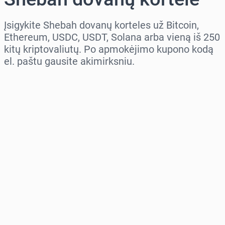
Įsigykite Shebah dovanų korteles už Bitcoin,
Ethereum, USDC, USDT, Solana arba vieną iš 250
kitų kriptovaliutų. Po apmokėjimo kupono kodą
el. paštu gausite akimirksniu.
Pasirinkite regioną
Pasirinkite sumą
Numatoma kaina
Pirkti dabar