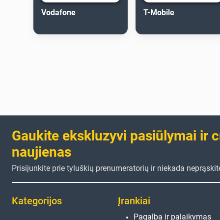
Vodafone
T-Mobile
Gaukite ekskluzyvi pasiūlymai ir 
naujienas
Prisijunkite prie tyluškių prenumeratorių ir niekada neprąski
Kategorijos
Įrankiai
Pagalba ir palaikymas