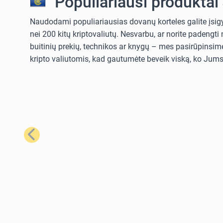
Populiariausi produktai
Naudodami populiariausias dovanų korteles galite įsigyt
nei 200 kitų kriptovaliutų. Nesvarbu, ar norite padengt
buitinių prekių, technikos ar knygų – mes pasirūpinsime
kripto valiutomis, kad gautumėte beveik viską, ko Jums 
Ankstesnis