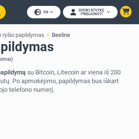
SVEIKI ATVYKĘ
EN
PRISIJUNGTI
o ryšio papildymas
Beeline
apildymas
epimai
)
papildymą
su Bitcoin, Litecoin ar viena iš 200
liutų. Po apmokėjimo, papildymas bus iškart
iojo telefono numerį.