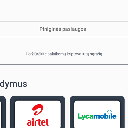
Piniginės paslaugos
Peržiūrėkite palaikomų kriptovaliutų sąrašą
ildymus