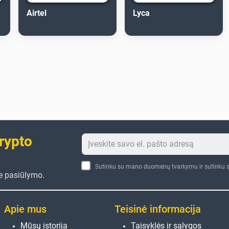
Airtel
Lyca
crypto
Sutinku su mano duomenų tvarkymu ir sutinku s
te pasiūlymo.
Apie mus
Teisinė informacija
Mūsų istorija
Taisyklės ir sąlygos