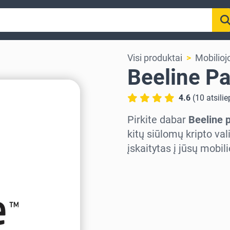
Visi produktai
Mobilioj
Beeline P
4.6
(
10
atsili
Pirkite dabar
Beeline 
kitų siūlomų kripto va
įskaitytas į jūsų mobil
Pasirinkite regioną
Pasirinkite sumą