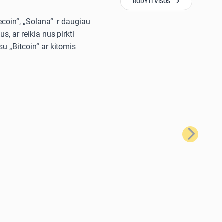
RODYTI VISUS
ecoin“, „Solana“ ir daugiau
, ar reikia nusipirkti
u „Bitcoin“ ar kitomis
Kitas