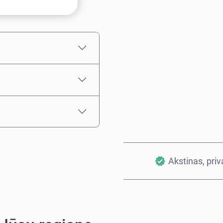
Numatoma kaina
Akstinas, pri