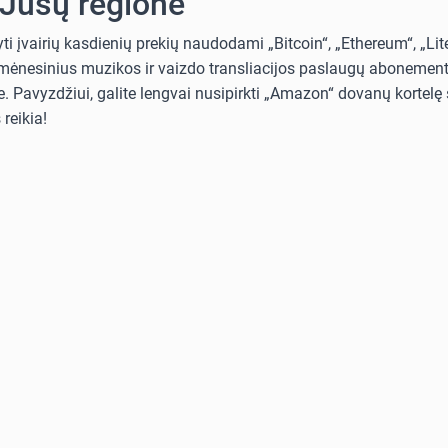
 Jūsų regione
i įvairių kasdienių prekių naudodami „Bitcoin“, „Ethereum“, „Lit
i mėnesinius muzikos ir vaizdo transliacijos paslaugų abonementus
. Pavyzdžiui, galite lengvai nusipirkti „Amazon“ dovanų kortelę s
reikia!