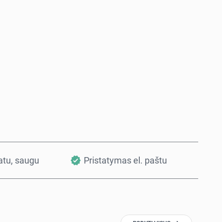
Pirkti dabar
Į krepšelį
vatu, saugu
Pristatymas el. paštu