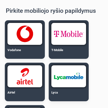
Pirkite mobiliojo ryšio papildymus
Vodafone
T-Mobile
Airtel
Lyca