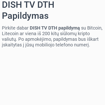
DISH TV DTH
Papildymas
Pirkite dabar
DISH TV DTH papildymą
su Bitcoin,
Litecoin ar viena iš 200 kitų siūlomų kripto
valiutų. Po apmokėjimo, papildymas bus iškart
įskaitytas į jūsų mobiliojo telefono numerį.
Pasirinkite regioną
Pasirinkite sumą
Numatoma kaina