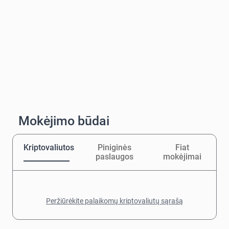
Mokėjimo būdai
Kriptovaliutos
Piniginės
Fiat
paslaugos
mokėjimai
Peržiūrėkite palaikomų kriptovaliutų sąrašą