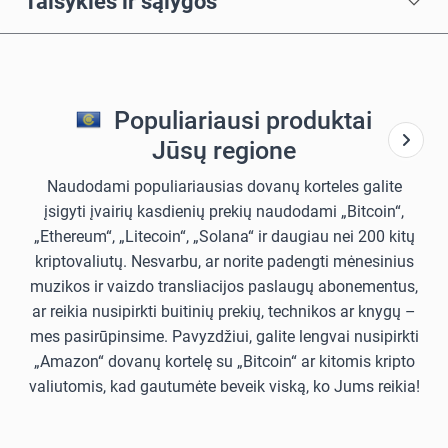
Taisyklės ir sąlygos
Populiariausi produktai
Jūsų regione
Naudodami populiariausias dovanų korteles galite
įsigyti įvairių kasdienių prekių naudodami „Bitcoin“,
„Ethereum“, „Litecoin“, „Solana“ ir daugiau nei 200 kitų
kriptovaliutų. Nesvarbu, ar norite padengti mėnesinius
muzikos ir vaizdo transliacijos paslaugų abonementus,
ar reikia nusipirkti buitinių prekių, technikos ar knygų –
mes pasirūpinsime. Pavyzdžiui, galite lengvai nusipirkti
„Amazon“ dovanų kortelę su „Bitcoin“ ar kitomis kripto
valiutomis, kad gautumėte beveik viską, ko Jums reikia!