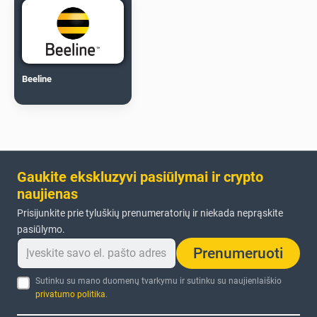
Beeline
Gaukite ekskluzyvi pasiūlymai ir crypto
naujienas
Prisijunkite prie tyluškių prenumeratorių ir niekada neprąskite
pasiūlymo.
Prenumeruoti
Sutinku su mano duomenų tvarkymu ir sutinku su naujienlaiškio
privatumo politika
.