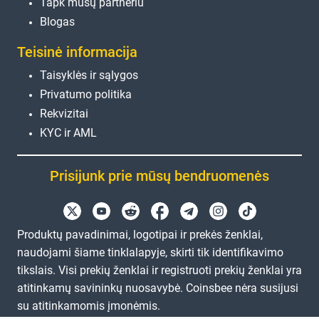
Tapk mūsų partneriu
Blogas
Teisinė informacija
Taisyklės ir sąlygos
Privatumo politika
Rekvizitai
KYC ir AML
Prisijunk prie mūsų bendruomenės
Produktų pavadinimai, logotipai ir prekės ženklai,
naudojami šiame tinklalapyje, skirti tik identifikavimo
tikslais. Visi prekių ženklai ir registruoti prekių ženklai yra
atitinkamų savininkų nuosavybė. Coinsbee nėra susijusi
su atitinkamomis įmonėmis.