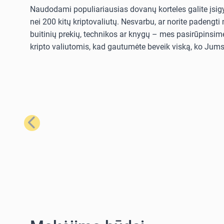
Naudodami populiariausias dovanų korteles galite įsigyt
nei 200 kitų kriptovaliutų. Nesvarbu, ar norite padengt
buitinių prekių, technikos ar knygų – mes pasirūpinsime
kripto valiutomis, kad gautumėte beveik viską, ko Jums 
Ankstesnis