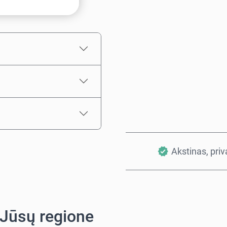
Numatoma kaina
Akstinas, pri
 Jūsų regione