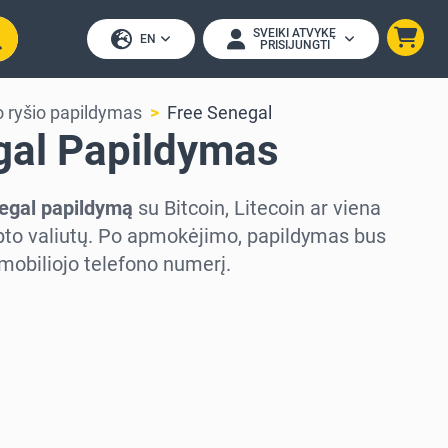
SVEIKI ATVYKĘ
EN
PRISIJUNGTI
o ryšio papildymas
Free Senegal
gal Papildymas
egal papildymą
su Bitcoin, Litecoin ar viena
ipto valiutų. Po apmokėjimo, papildymas bus
ų mobiliojo telefono numerį.