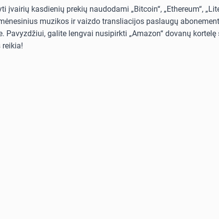
i įvairių kasdienių prekių naudodami „Bitcoin“, „Ethereum“, „Lit
i mėnesinius muzikos ir vaizdo transliacijos paslaugų abonementus
. Pavyzdžiui, galite lengvai nusipirkti „Amazon“ dovanų kortelę s
reikia!