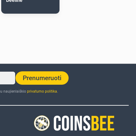
Beeline
Prenumeruoti
u naujienlaiškio
privatumo politika
.