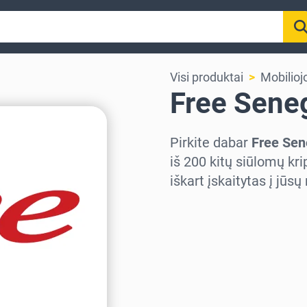
Visi produktai
Mobilioj
Free Sene
Pirkite dabar
Free Sen
iš 200 kitų siūlomų kr
iškart įskaitytas į jūs
Pasirinkite regioną
Pasirinkite sumą