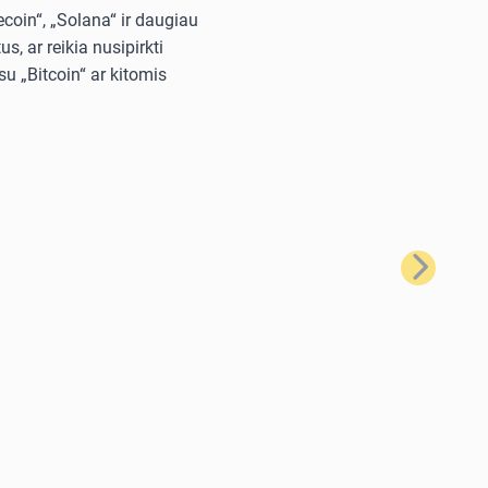
ecoin“, „Solana“ ir daugiau
, ar reikia nusipirkti
u „Bitcoin“ ar kitomis
Kitas