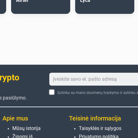
Airtel
Lyca
crypto
Sutinku su mano duomenų tvarkymu ir sutinku s
te pasiūlymo.
Apie mus
Teisinė informacija
Mūsų istorija
Taisyklės ir sąlygos
Žinomi iš
Privatumo politika