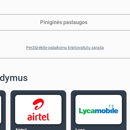
Piniginės paslaugos
Peržiūrėkite palaikomų kriptovaliutų sąrašą
ildymus