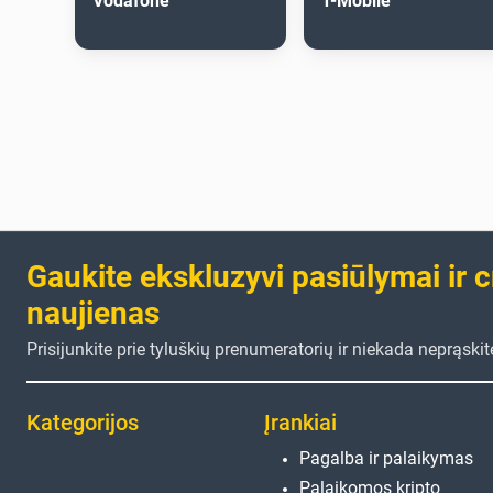
Vodafone
T-Mobile
Gaukite ekskluzyvi pasiūlymai ir 
naujienas
Prisijunkite prie tyluškių prenumeratorių ir niekada neprąski
Kategorijos
Įrankiai
Pagalba ir palaikymas
Palaikomos kripto