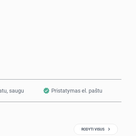
Pirkti dabar
Į krepšelį
vatu, saugu
Pristatymas el. paštu
RODYTI VISUS