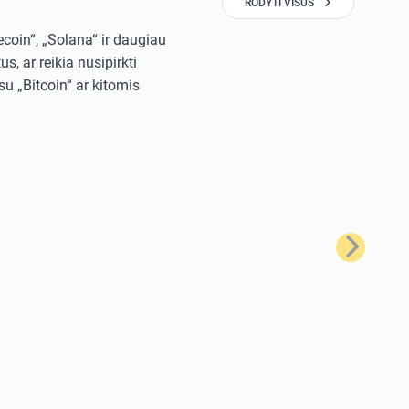
RODYTI VISUS
ecoin“, „Solana“ ir daugiau
, ar reikia nusipirkti
u „Bitcoin“ ar kitomis
Kitas