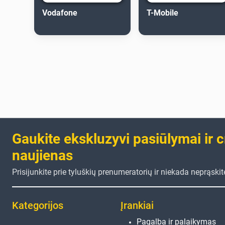
Vodafone
T-Mobile
Gaukite ekskluzyvi pasiūlymai ir 
naujienas
Prisijunkite prie tyluškių prenumeratorių ir niekada neprąski
Kategorijos
Įrankiai
Pagalba ir palaikymas