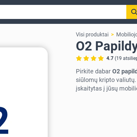
Visi produktai
Mobilioj
O2 Papild
4.7
(
19
atsili
Pirkite dabar
O2 papi
siūlomų kripto valiutų
įskaitytas į jūsų mobil
Pasirinkite regioną
Pasirinkite sumą