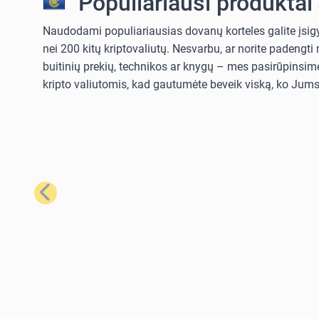
Populiariausi produktai
Naudodami populiariausias dovanų korteles galite įsigyt
nei 200 kitų kriptovaliutų. Nesvarbu, ar norite padengt
buitinių prekių, technikos ar knygų – mes pasirūpinsime
kripto valiutomis, kad gautumėte beveik viską, ko Jums 
Ankstesnis