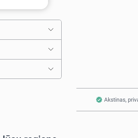
Numatoma kaina
Akstinas, pri