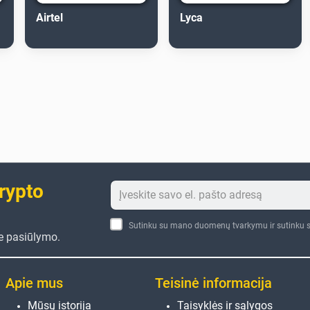
Airtel
Lyca
crypto
Sutinku su mano duomenų tvarkymu ir sutinku s
te pasiūlymo.
Apie mus
Teisinė informacija
Mūsų istorija
Taisyklės ir sąlygos