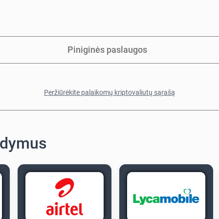
Piniginės paslaugos
Peržiūrėkite palaikomų kriptovaliutų sąrašą
ildymus