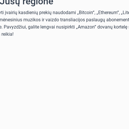
 Jūsų regione
i įvairių kasdienių prekių naudodami „Bitcoin“, „Ethereum“, „Lit
i mėnesinius muzikos ir vaizdo transliacijos paslaugų abonementus
. Pavyzdžiui, galite lengvai nusipirkti „Amazon“ dovanų kortelę s
reikia!