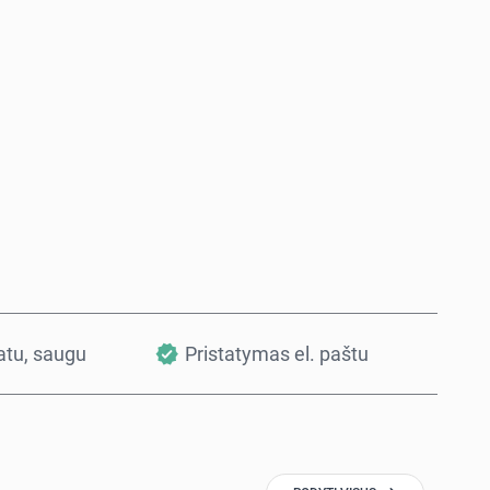
Pirkti dabar
Į krepšelį
vatu, saugu
Pristatymas el. paštu