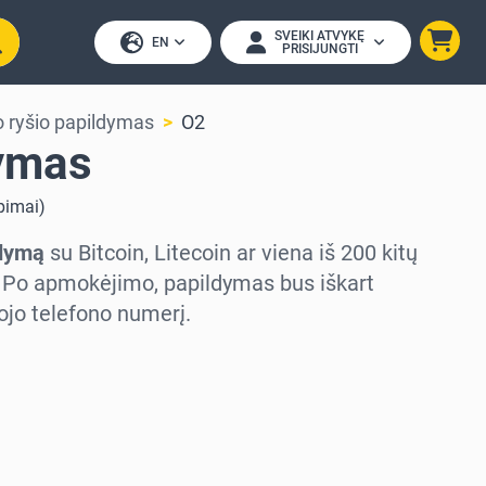
SVEIKI ATVYKĘ
EN
PRISIJUNGTI
o ryšio papildymas
O2
ymas
epimai
)
ldymą
su Bitcoin, Litecoin ar viena iš 200 kitų
. Po apmokėjimo, papildymas bus iškart
iojo telefono numerį.