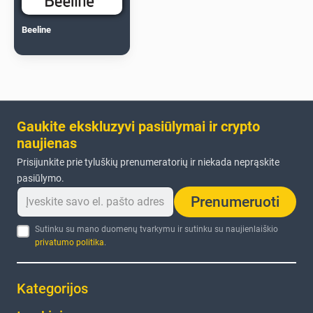
Beeline
Gaukite ekskluzyvi pasiūlymai ir crypto
naujienas
Prisijunkite prie tyluškių prenumeratorių ir niekada neprąskite
pasiūlymo.
Prenumeruoti
Sutinku su mano duomenų tvarkymu ir sutinku su naujienlaiškio
privatumo politika
.
Kategorijos