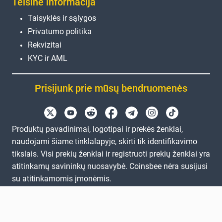
Teisinė informacija
Taisyklės ir sąlygos
Privatumo politika
Rekvizitai
KYC ir AML
Prisijunk prie mūsų bendruomenės
Produktų pavadinimai, logotipai ir prekės ženklai,
naudojami šiame tinklalapyje, skirti tik identifikavimo
tikslais. Visi prekių ženklai ir registruoti prekių ženklai yra
atitinkamų savininkų nuosavybė. Coinsbee nėra susijusi
su atitinkamomis įmonėmis.
EN
GB