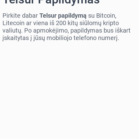
Pirkite dabar
Telsur papildymą
su Bitcoin,
Litecoin ar viena iš 200 kitų siūlomų kripto
valiutų. Po apmokėjimo, papildymas bus iškart
įskaitytas į jūsų mobiliojo telefono numerį.
Pasirinkite regioną
Pasirinkite sumą
Numatoma kaina
Pirkti dabar