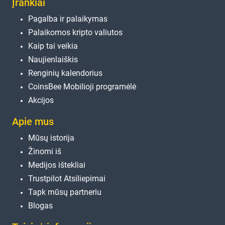
Įrankiai
Pagalba ir palaikymas
Palaikomos kripto valiutos
Kaip tai veikia
Naujienlaiškis
Renginių kalendorius
CoinsBee Mobilioji programėlė
Akcijos
Apie mus
Mūsų istorija
Žinomi iš
Medijos ištekliai
Trustpilot Atsiliepimai
Tapk mūsų partneriu
Blogas